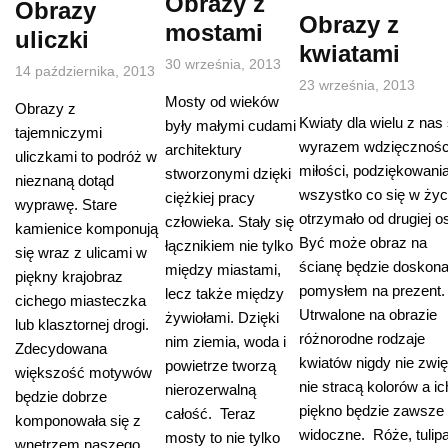
Obrazy z
Obrazy
Obrazy z
mostami
uliczki
kwiatami
30 września, 2013
14 października, 2013
23 września, 2013
Mosty od wieków
Obrazy z
Kwiaty dla wielu z nas
były małymi cudami
tajemniczymi
wyrazem wdzięcznośc
architektury
uliczkami to podróż w
miłości, podziękowani
stworzonymi dzięki
nieznaną dotąd
wszystko co się w życ
ciężkiej pracy
wyprawę. Stare
otrzymało od drugiej o
człowieka. Stały się
kamienice komponują
Być może obraz na
łącznikiem nie tylko
się wraz z ulicami w
ścianę będzie doskon
między miastami,
piękny krajobraz
pomysłem na prezent.
lecz także między
cichego miasteczka
Utrwalone na obrazie
żywiołami. Dzięki
lub klasztornej drogi.
różnorodne rodzaje
nim ziemia, woda i
Zdecydowana
kwiatów nigdy nie zwi
powietrze tworzą
większość motywów
nie stracą kolorów a ic
nierozerwalną
będzie dobrze
piękno będzie zawsze
całość. Teraz
komponowała się z
widoczne. Róże, tulip
mosty to nie tylko
wnętrzem naszego