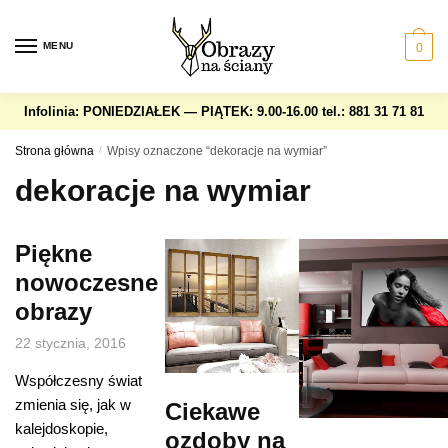
Skip
Skip
to
to
MENU
0
navigation
content
Infolinia: PONIEDZIAŁEK — PIĄTEK: 9.00-16.00
tel.: 881 31 71 81
Strona główna
/
Wpisy oznaczone “dekoracje na wymiar”
dekoracje na wymiar
Piękne
nowoczesne
obrazy
22 stycznia, 2016
Współczesny świat
zmienia się, jak w
Ciekawe
kalejdoskopie,
ozdoby na