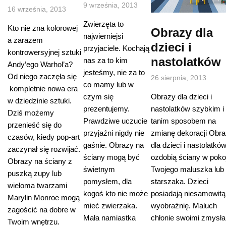
9 września, 2013
16 września, 2013
Zwierzęta to
Kto nie zna kolorowej
Obrazy dla
najwierniejsi
a zarazem
dzieci i
przyjaciele. Kochają
kontrowersyjnej sztuki
nastolatków
nas za to kim
Andy’ego Warhol’a?
jesteśmy, nie za to
Od niego zaczęła się
26 sierpnia, 2013
co mamy lub w
kompletnie nowa era
Obrazy dla dzieci i
czym się
w dziedzinie sztuki.
nastolatków szybkim i
prezentujemy.
Dziś możemy
tanim sposobem na
Prawdziwe uczucie
przenieść się do
zmianę dekoracji Obr
przyjaźni nigdy nie
czasów, kiedy pop-art
dla dzieci i nastolatkó
gaśnie. Obrazy na
zaczynał się rozwijać.
ozdobią ściany w poko
ściany mogą być
Obrazy na ściany z
Twojego maluszka lub
świetnym
puszką zupy lub
starszaka. Dzieci
pomysłem, dla
wieloma twarzami
posiadają niesamowitą
kogoś kto nie może
Marylin Monroe mogą
wyobraźnię. Maluch
mieć zwierzaka.
zagościć na dobre w
chłonie swoimi zmysł
Mała namiastka
Twoim wnętrzu.