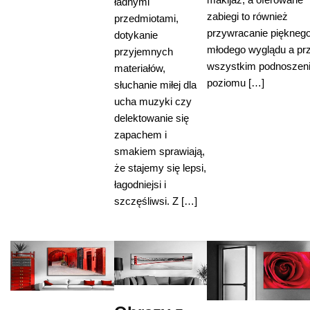
ładnymi
zabiegi to również
przedmiotami,
przywracanie pięknego
dotykanie
młodego wyglądu a pr
przyjemnych
wszystkim podnoszen
materiałów,
poziomu […]
słuchanie miłej dla
ucha muzyki czy
delektowanie się
zapachem i
smakiem sprawiają,
że stajemy się lepsi,
łagodniejsi i
szczęśliwsi. Z […]