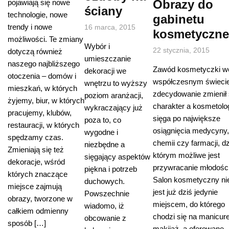
Obrazy do
pojawiają się nowe
ściany
technologie, nowe
gabinetu
trendy i nowe
16 marca, 2015
kosmetyczn
możliwości. Te zmiany
Wybór i
22 stycznia, 2015
dotyczą również
umieszczanie
naszego najbliższego
Zawód kosmetyczki w
dekoracji we
otoczenia – domów i
współczesnym świeci
wnętrzu to wyższy
mieszkań, w których
zdecydowanie zmienił
poziom aranżacji,
żyjemy, biur, w których
charakter a kosmetolo
wykraczający już
pracujemy, klubów,
sięga po największe
poza to, co
restauracji, w których
osiągnięcia medycyny,
wygodne i
spędzamy czas.
chemii czy farmacji, dz
niezbędne a
Zmieniają się też
którym możliwe jest
sięgający aspektów
dekoracje, wśród
przywracanie młodości
piękna i potrzeb
których znaczące
Salon kosmetyczny ni
duchowych.
miejsce zajmują
jest już dziś jedynie
Powszechnie
obrazy, tworzone w
miejscem, do którego
wiadomo, iż
całkiem odmienny
chodzi się na manicur
obcowanie z
sposób […]
makijaż, a oferowane