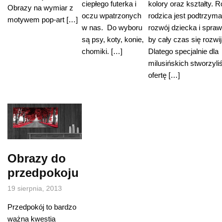
kolory oraz kształty. R
ciepłego futerka i
Obrazy na wymiar z
rodzica jest podtrzym
oczu wpatrzonych
motywem pop-art […]
rozwój dziecka i spraw
w nas. Do wyboru
by cały czas się rozwij
są psy, koty, konie,
Dlatego specjalnie dla
chomiki. […]
milusińskich stworzyl
ofertę […]
Obrazy do
przedpokoju
19 sierpnia, 2013
Przedpokój to bardzo
ważna kwestia