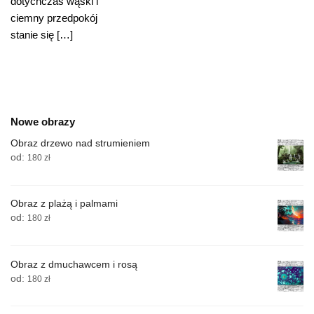
dotychczas wąski i
ciemny przedpokój
stanie się […]
Nowe obrazy
Obraz drzewo nad strumieniem
od:
180
zł
Obraz z plażą i palmami
od:
180
zł
Obraz z dmuchawcem i rosą
od:
180
zł