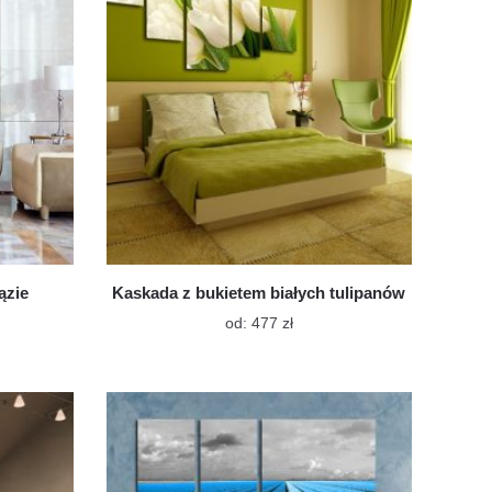
na
e
stronie
ktu
produktu
ązie
Kaskada z bukietem białych tulipanów
Ten
od:
477
zł
t
produkt
ma
wiele
tów.
wariantów.
Opcje
a
można
ć
wybrać