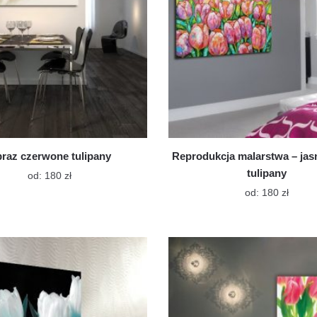
raz czerwone tulipany
Reprodukcja malarstwa – jas
tulipany
Ten
od:
180
zł
produkt
Ten
od:
180
zł
ma
produk
wiele
ma
wariantów.
wiele
Opcje
warian
można
Opcje
wybrać
możn
na
wybra
stronie
na