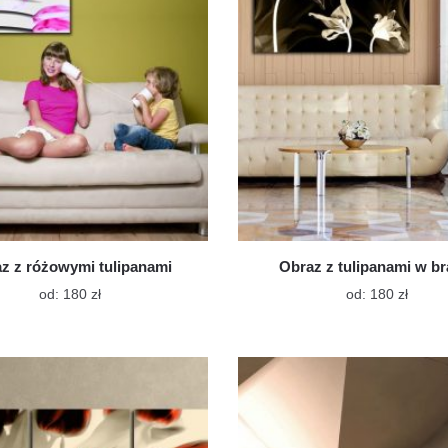
na
na
stronie
stroni
produktu
produ
z z różowymi tulipanami
Obraz z tulipanami w br
Ten
Ten
od:
180
zł
od:
180
zł
produkt
produk
ma
ma
wiele
wiele
wariantów.
warian
Opcje
Opcje
można
możn
wybrać
wybra