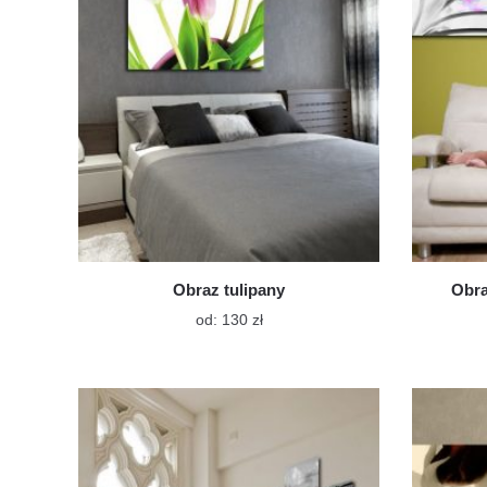
na
stronie
produktu
Obraz tulipany
Obra
Ten
od:
130
zł
produkt
ma
wiele
wariantów.
Opcje
można
wybrać