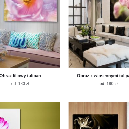
na
na
stronie
stroni
produktu
produ
Obraz liliowy tulipan
Obraz z wiosennymi tuli
Ten
Ten
od:
180
zł
od:
180
zł
produkt
produk
ma
ma
wiele
wiele
wariantów.
warian
Opcje
Opcje
można
możn
wybrać
wybra