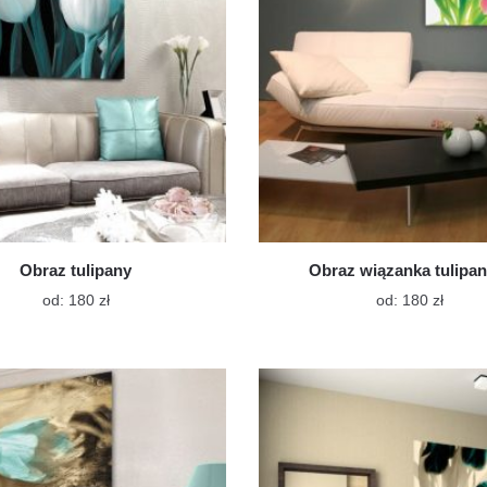
produktu
stroni
produ
Obraz tulipany
Obraz wiązanka tulipa
Ten
Ten
od:
180
zł
od:
180
zł
produkt
produk
ma
ma
wiele
wiele
wariantów.
warian
Opcje
Opcje
można
możn
wybrać
wybra