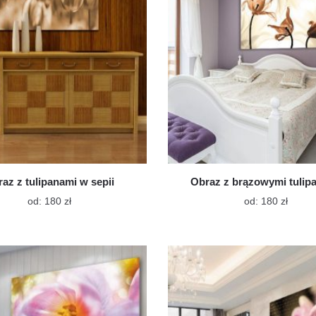
na
na
stronie
stroni
produktu
produ
az z tulipanami w sepii
Obraz z brązowymi tulip
Ten
Ten
od:
180
zł
od:
180
zł
produkt
produk
ma
ma
wiele
wiele
wariantów.
warian
Opcje
Opcje
można
możn
wybrać
wybra