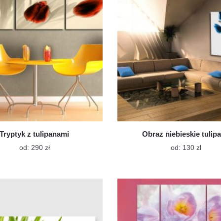
na
na
stronie
stroni
produktu
produ
Tryptyk z tulipanami
Obraz niebieskie tulip
Ten
Ten
od:
290
zł
od:
130
zł
produkt
produk
ma
ma
wiele
wiele
wariantów.
warian
Opcje
Opcje
można
możn