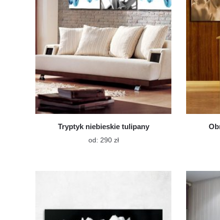
na
stronie
produktu
Tryptyk niebieskie tulipany
Obr
Ten
od:
290
zł
produkt
ma
wiele
wariantów.
Opcje
można
wybrać