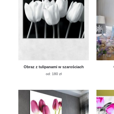
na
stronie
produktu
Obraz z tulipanami w szarościach
Ten
od:
180
zł
produkt
ma
wiele
wariantów.
Opcje
można
wybrać