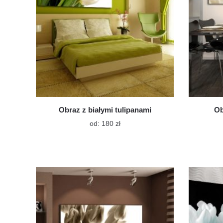
Obraz z białymi tulipanami
Ob
Ten
od:
180
zł
produkt
ma
wiele
wariantów.
Opcje
można
wybrać
na
stronie