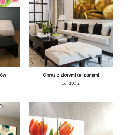
produktu
e
ktu
nów
Obraz z złotymi tulipanami
Ten
od:
180
zł
t
produkt
ma
wiele
tów.
wariantów.
Opcje
a
można
ć
wybrać