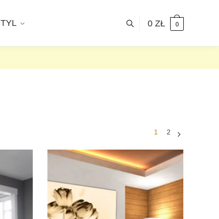
STYL
0
ZŁ
0
1
2