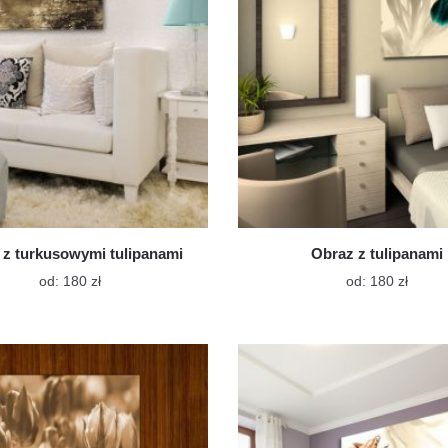
na
na
stronie
stroni
produktu
produ
 z turkusowymi tulipanami
Obraz z tulipanami
Ten
Ten
od:
180
zł
od:
180
zł
produkt
produk
ma
ma
wiele
wiele
wariantów.
warian
Opcje
Opcje
można
możn
wybrać
wybra