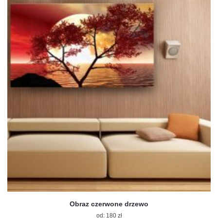
na
stronie
produktu
Obraz czerwone drzewo
od:
180
zł