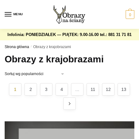
Skip
Skip
to
to
MENU
0
navigation
content
Infolinia: PONIEDZIAŁEK — PIĄTEK: 9.00-16.00
tel.: 881 31 71 81
Strona główna
/
Obrazy z krajobrazami
Obrazy z krajobrazami
1
2
3
4
…
11
12
13