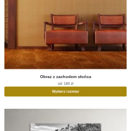
Obraz z zachodem słońca
od:
180
zł
Wybierz rozmiar
Ten
produkt
ma
wiele
wariantów.
Opcje