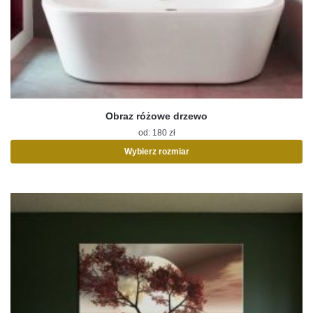
Obraz różowe drzewo
od:
180
zł
Wybierz rozmiar
Ten
produkt
ma
wiele
wariantów.
Opcje
można
wybrać
na
stronie
produktu