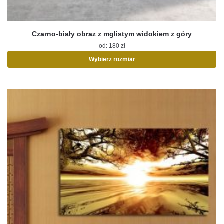
Czarno-biały obraz z mglistym widokiem z góry
od:
180
zł
Wybierz rozmiar
Ten
produkt
ma
wiele
wariantów.
Opcje
można
wybrać
na
stronie
produktu