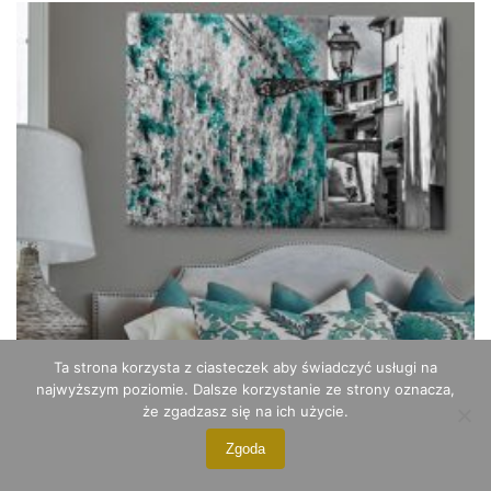
ma
wiele
wariantów.
Opcje
można
wybrać
na
stronie
produktu
Ta strona korzysta z ciasteczek aby świadczyć usługi na
najwyższym poziomie. Dalsze korzystanie ze strony oznacza,
że zgadzasz się na ich użycie.
Zgoda