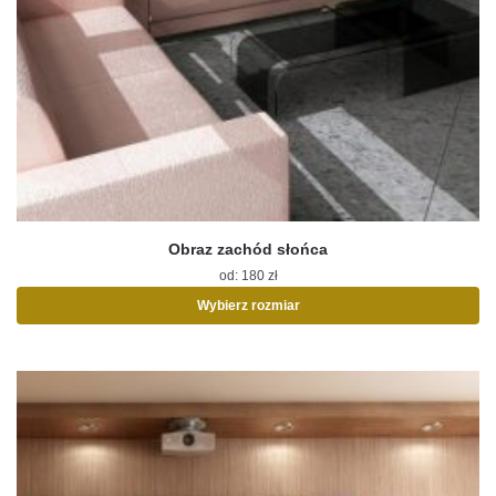
Obraz zachód słońca
od:
180
zł
Wybierz rozmiar
Ten
produkt
ma
wiele
wariantów.
Opcje
można
wybrać