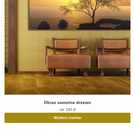
Obraz samotne drzewo
od:
180
zł
Wybierz rozmiar
Ten
produkt