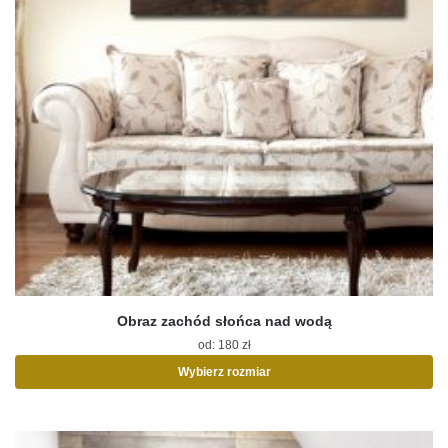
Obraz zachód słońca nad wodą
od:
180
zł
Wybierz rozmiar
Ten
produkt
ma