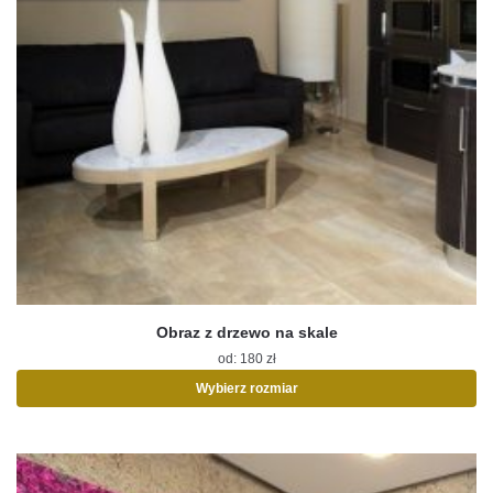
Obraz z drzewo na skale
od:
180
zł
Wybierz rozmiar
Ten
produkt
ma
wiele