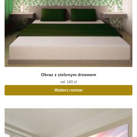
Obraz z zielonym drzewem
od:
180
zł
Wybierz rozmiar
Ten
produkt
ma
wiele
wariantów.
Opcje
można