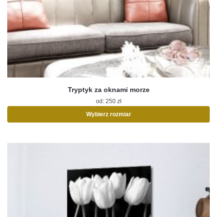
Tryptyk za oknami morze
od:
250
zł
Wybierz rozmiar
Ten
produkt
ma
wiele
wariantów.
Opcje
można
wybrać
na
stronie