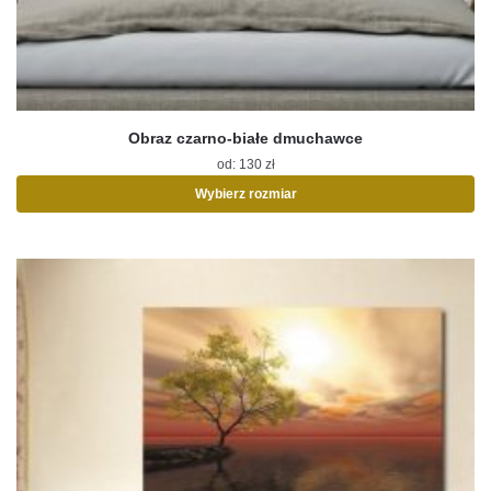
Obraz czarno-białe dmuchawce
od:
130
zł
Wybierz rozmiar
Ten
produkt
ma
wiele
wariantów.
Opcje
można
wybrać
na
stronie
produktu