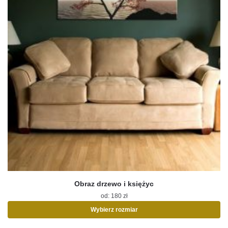
Obraz drzewo i księżyc
od:
180
zł
Wybierz rozmiar
Ten