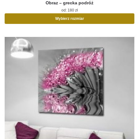
Obraz – grecka podróż
od:
180
zł
Wybierz rozmiar
Ten
produkt
ma
wiele
wariantów.
Opcje
można
wybrać
na
stronie
produktu