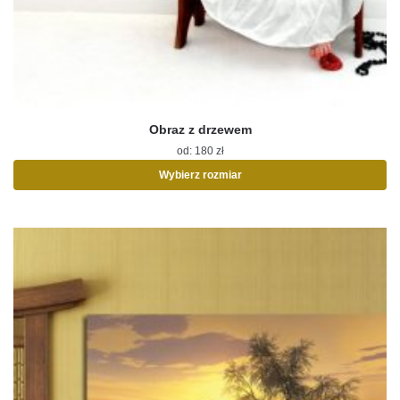
Obraz z drzewem
od:
180
zł
Wybierz rozmiar
Ten
produkt
ma
wiele
wariantów.
Opcje
można
wybrać
na
stronie
produktu