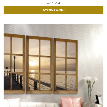
od:
180
zł
Wybierz rozmiar
Ten
produkt
ma
wiele
wariantów.
Opcje
można
wybrać
na
stronie
produktu