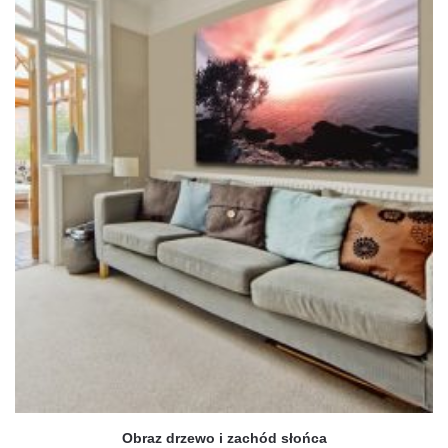
wybrać
na
stronie
produktu
Obraz drzewo i zachód słońca