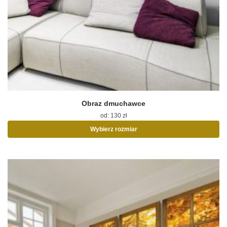
Obraz dmuchawce
od:
130
zł
Wybierz rozmiar
Ten
produkt
ma
wiele
wariantów.
Opcje
można
wybrać
na