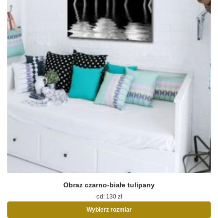
produktu
Obraz czarno-białe tulipany
od:
130
zł
Wybierz rozmiar