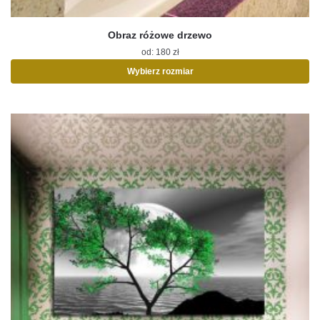
Obraz różowe drzewo
od:
180
zł
Wybierz rozmiar
Ten
produkt
ma
wiele
wariantów.
Opcje
można
wybrać
na
stronie
produktu