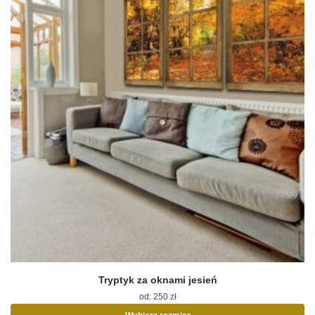
stronie
produktu
Tryptyk za oknami jesień
od:
250
zł