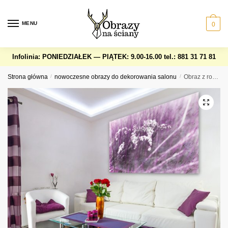
Skip
Skip
to
to
MENU
0
navigation
content
Infolinia: PONIEDZIAŁEK — PIĄTEK: 9.00-16.00
tel.: 881 31 71 81
Strona główna
/
nowoczesne obrazy do dekorowania salonu
/
Obraz z rośliną w fiolecie