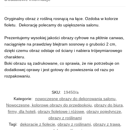
Oryginalny obraz z rośliną rosnącą na łące. Ozdoba w kolorze
fioletu. Dekorację polecamy do upiększenia salonu.
Prezentujemy wysokiej jakości obrazy cyfrowe na płótnie canwas,
naciągnięte na prawdziwy blejtram sosnowy o grubości 2 cm,
dzięki czemu obraz odstaje od ściany i nabiera trójwymiarowego
charakteru.
Boki obrazu są zadrukowane, co sprawia, że nie potrzebuje on
dodatkowej oprawy i jest gotowy do powieszenia od razu po
rozpakowaniu.
SKU:
19450/a
Kategorie:
nowoczesne obrazy do dekorowania salonu
,
Nowoczesne, kolorowe obrazy do przedpokoju
,
obrazy do biura,
firmy, dla hoteli
,
obrazy fioletowe i różowe
,
obrazy pojedyncze
,
obrazy z roślinami
Tagi:
dekoracje z fiolecie
,
obrazy z roślinami
,
obrazy z trawą
,