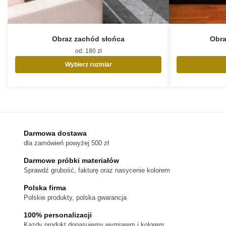
Obraz zachód słońca
Obra
od:
180
zł
Wybierz rozmiar
Ten
produkt
ma
wiele
wariantów.
Opcje
Darmowa dostawa
można
dla zamówień powyżej 500 zł
wybrać
na
Darmowe próbki materiałów
stronie
Sprawdź grubość, fakturę oraz nasycenie kolorem
produktu
Polska firma
Polskie produkty, polska gwarancja
100% personalizacji
Kazdy produkt dopasujemy wymiarem i kolorem