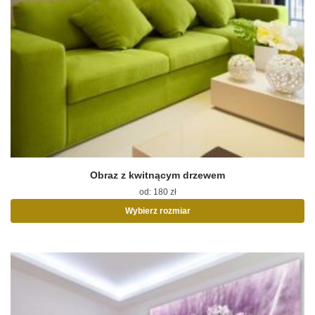
Obraz z kwitnącym drzewem
od:
180
zł
Wybierz rozmiar
Ten
produkt
ma
wiele
wariantów.
Opcje
można