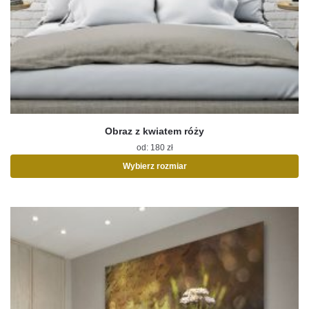
Obraz z kwiatem róży
od:
180
zł
Wybierz rozmiar
Ten
produkt
ma
wiele
wariantów.
Opcje
można
wybrać
na
stronie