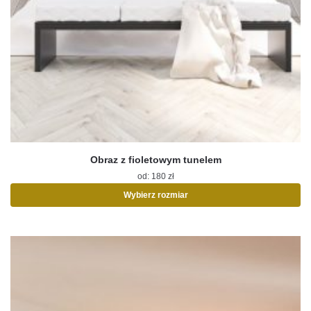
Obraz z fioletowym tunelem
od:
180
zł
Wybierz rozmiar
Ten
produkt
ma
wiele
wariantów.
Opcje
można
wybrać