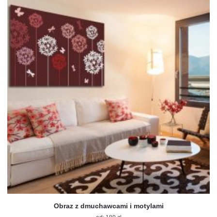
na
stronie
produktu
Obraz z dmuchawcami i motylami