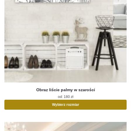
Obraz liście palmy w szarości
od:
180
zł
Wybierz rozmiar
Ten
produkt
ma
wiele