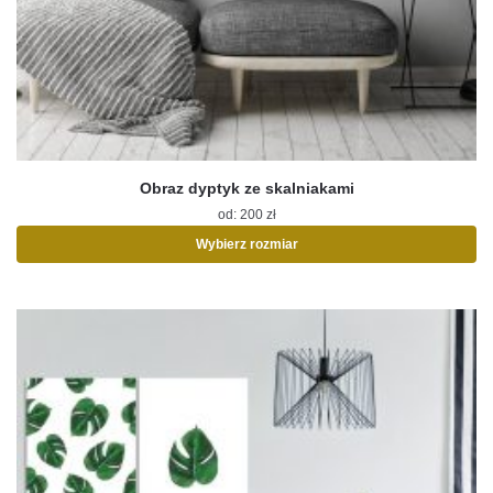
Obraz dyptyk ze skalniakami
od:
200
zł
Wybierz rozmiar
Ten
produkt
ma
wiele
wariantów.
Opcje
można
wybrać
na
stronie
produktu