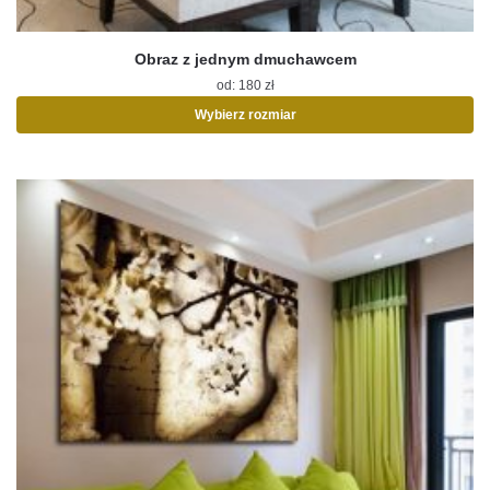
Obraz z jednym dmuchawcem
od:
180
zł
Wybierz rozmiar
Ten
produkt
ma
wiele
wariantów.
Opcje
można
wybrać
na
stronie
produktu