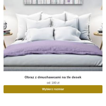
Obraz z dmuchawcami na tle desek
od:
180
zł
Wybierz rozmiar
Ten
produkt
ma