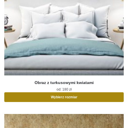
Obraz z turkusowymi kwiatami
od:
180
zł
Wybierz rozmiar
Ten
produkt
ma
wiele
wariantów.