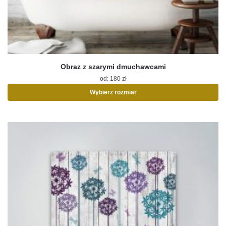
Obraz z szarymi dmuchawcami
od:
180
zł
Wybierz rozmiar
Ten
produkt
ma
wiele
wariantów.
Opcje
można
wybrać
na
stronie
produktu