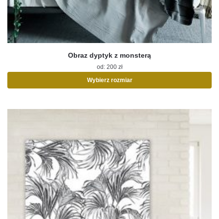
Obraz dyptyk z monsterą
od:
200
zł
Wybierz rozmiar
Ten
produkt
ma
wiele
wariantów.
Opcje
można
wybrać
na
stronie
produktu