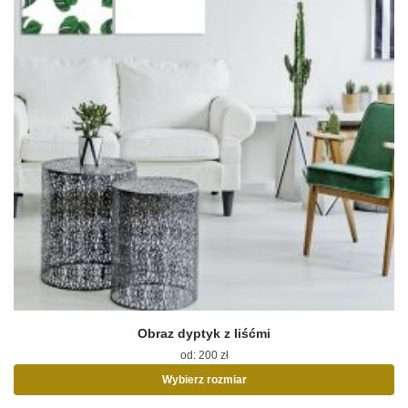
Obraz dyptyk z liśćmi
od:
200
zł
Wybierz rozmiar
Ten