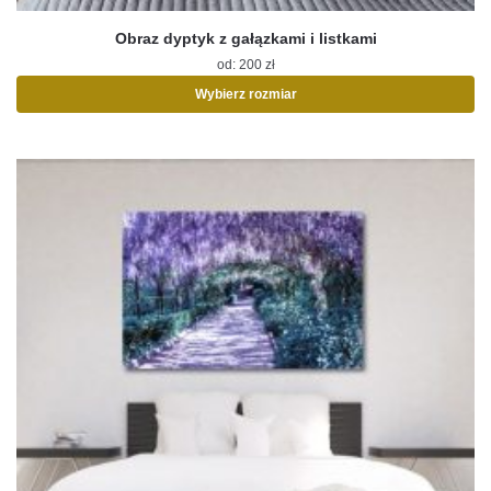
Obraz dyptyk z gałązkami i listkami
od:
200
zł
Wybierz rozmiar
Ten
produkt
ma
wiele
wariantów.
Opcje
można
wybrać
na
stronie
produktu