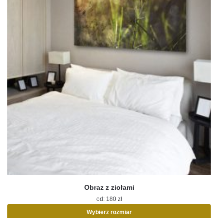
produktu
Obraz z ziołami
od:
180
zł
Wybierz rozmiar