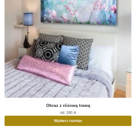
Obraz z różową trawą
od:
180
zł
Wybierz rozmiar
Ten
produkt