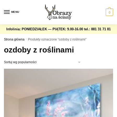
Skip
Skip
to
to
MENU
0
navigation
content
Infolinia: PONIEDZIAŁEK — PIĄTEK: 9.00-16.00
tel.: 881 31 71 81
Strona główna
/
Produkty oznaczone “ozdoby z roślinami”
ozdoby z roślinami