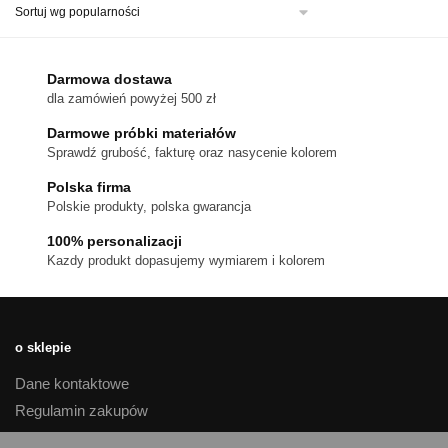
wiele
wariantów.
Opcje
można
Darmowa dostawa
wybrać
dla zamówień powyżej 500 zł
na
stronie
Darmowe próbki materiałów
produktu
Sprawdź grubość, fakturę oraz nasycenie kolorem
Polska firma
Polskie produkty, polska gwarancja
100% personalizacji
Kazdy produkt dopasujemy wymiarem i kolorem
o sklepie
Dane kontaktowe
Regulamin zakupów
Polityka prywatności