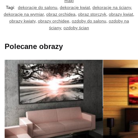
maki
Tagi:
dekoracje do salonu
,
dekoracje kwiat
,
dekoracje na ściany
,
dekoracje na wymiar
,
obraz orchidea
,
obraz storczyk
,
obrazy kwiat
,
obrazy kwiaty
,
obrazy orchidee
,
ozdoby do salonu
,
ozdoby na
ściany
,
ozdoby ścian
Polecane obrazy