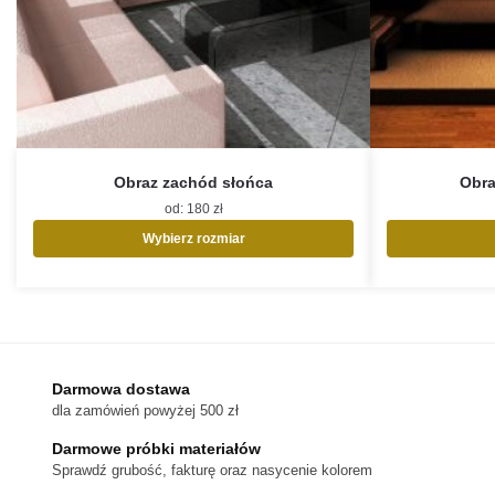
Obraz zachód słońca
Obra
od:
180
zł
Wybierz rozmiar
Ten
produkt
ma
wiele
wariantów.
Opcje
Darmowa dostawa
można
dla zamówień powyżej 500 zł
wybrać
na
Darmowe próbki materiałów
stronie
Sprawdź grubość, fakturę oraz nasycenie kolorem
produktu