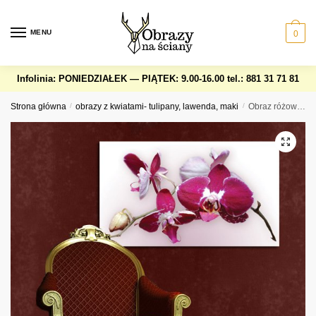
Skip
Skip
to
to
MENU
0
navigation
content
Infolinia: PONIEDZIAŁEK — PIĄTEK: 9.00-16.00
tel.: 881 31 71 81
Strona główna
/
obrazy z kwiatami- tulipany, lawenda, maki
/
Obraz różowy storczyk