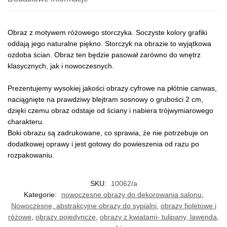
Obraz z motywem różowego storczyka. Soczyste kolory grafiki
oddają jego naturalne piękno. Storczyk na obrazie to wyjątkowa
ozdoba ścian. Obraz ten będzie pasował zarówno do wnętrz
klasycznych, jak i nowoczesnych.
Prezentujemy wysokiej jakości obrazy cyfrowe na płótnie canwas,
naciągnięte na prawdziwy blejtram sosnowy o grubości 2 cm,
dzięki czemu obraz odstaje od ściany i nabiera trójwymiarowego
charakteru.
Boki obrazu są zadrukowane, co sprawia, że nie potrzebuje on
dodatkowej oprawy i jest gotowy do powieszenia od razu po
rozpakowaniu.
SKU:
10062/a
Kategorie:
nowoczesne obrazy do dekorowania salonu
,
Nowoczesne, abstrakcyjne obrazy do sypialni
,
obrazy fioletowe i
różowe
,
obrazy pojedyncze
,
obrazy z kwiatami- tulipany, lawenda,