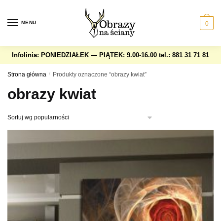
Skip
Skip
to
to
MENU
0
navigation
content
Infolinia: PONIEDZIAŁEK — PIĄTEK: 9.00-16.00
tel.: 881 31 71 81
Strona główna
/
Produkty oznaczone “obrazy kwiat”
obrazy kwiat