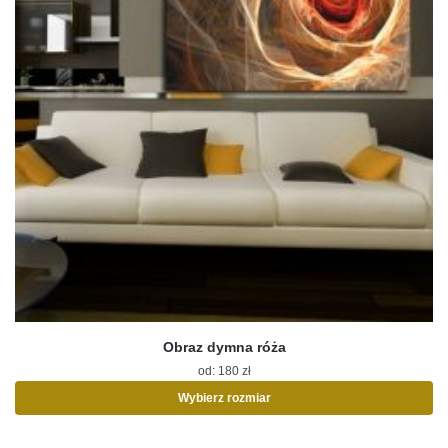
Obraz dymna róża
od:
180
zł
Wybierz rozmiar
Ten
produkt