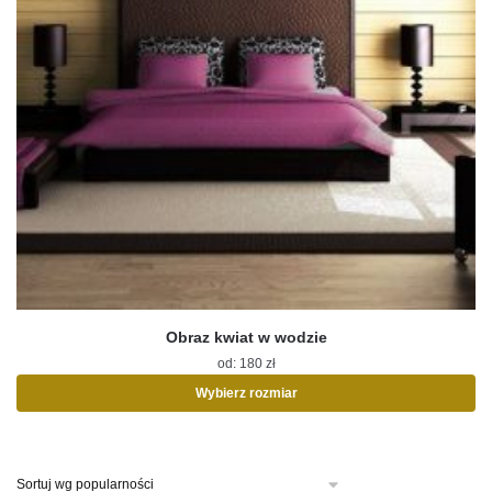
Obraz kwiat w wodzie
od:
180
zł
Wybierz rozmiar
Ten
produkt
ma
wiele