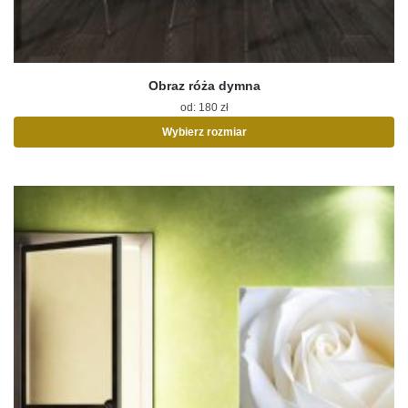
Obraz róża dymna
od:
180
zł
Wybierz rozmiar
Ten
produkt
ma
wiele
wariantów.
Opcje
można
wybrać
na
stronie
produktu