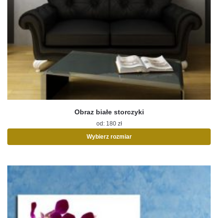
Obraz białe storczyki
od:
180
zł
Wybierz rozmiar
Ten
produkt
ma
wiele
wariantów.
Opcje
można
wybrać