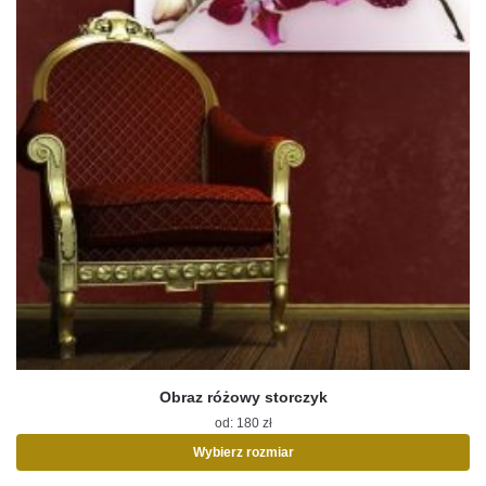
Obraz różowy storczyk
od:
180
zł
Wybierz rozmiar
Ten