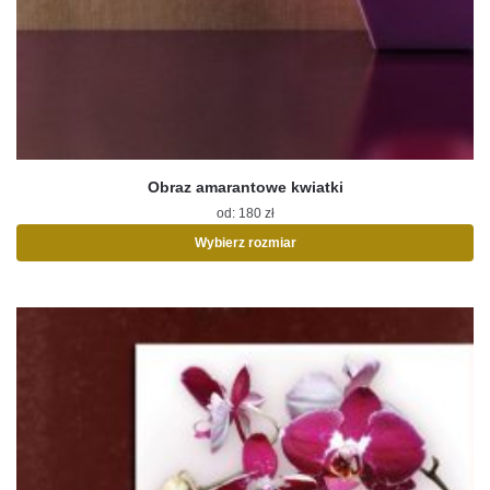
Obraz amarantowe kwiatki
od:
180
zł
Wybierz rozmiar
Ten
produkt
ma
wiele
wariantów.
Opcje
można
wybrać
na
stronie
produktu