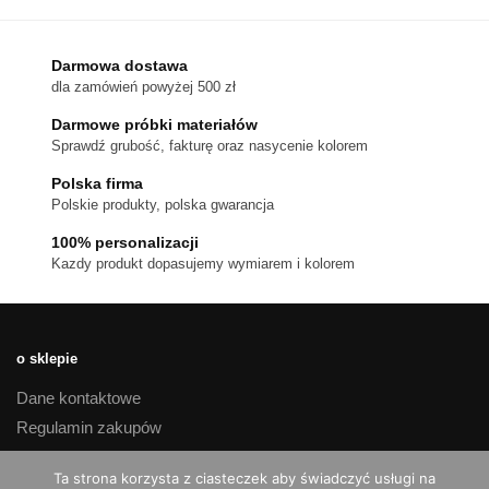
wariantów.
Opcje
można
Darmowa dostawa
wybrać
dla zamówień powyżej 500 zł
na
stronie
Darmowe próbki materiałów
produktu
Sprawdź grubość, fakturę oraz nasycenie kolorem
Polska firma
Polskie produkty, polska gwarancja
100% personalizacji
Kazdy produkt dopasujemy wymiarem i kolorem
o sklepie
Dane kontaktowe
Regulamin zakupów
Polityka prywatności
Ta strona korzysta z ciasteczek aby świadczyć usługi na
Czas realizacji i koszty dostawy