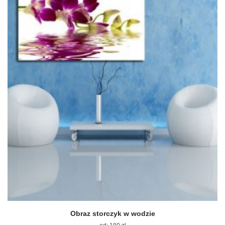
na
stronie
produktu
Obraz storczyk w wodzie