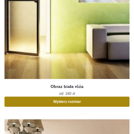
Obraz biała róża
od:
180
zł
Wybierz rozmiar
Ten
produkt
ma
wiele
wariantów.