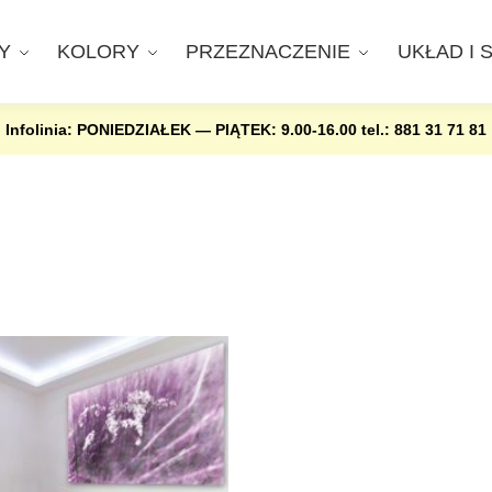
Y
KOLORY
PRZEZNACZENIE
UKŁAD I 
Infolinia: PONIEDZIAŁEK — PIĄTEK: 9.00-16.00
tel.: 881 31 71 81