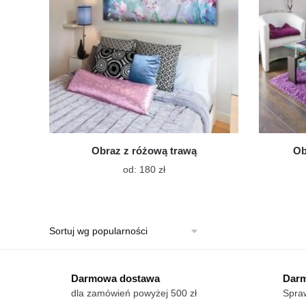
Obraz z różową trawą
Ob
Ten
od:
180
zł
produkt
ma
wiele
wariantów.
Opcje
można
wybrać
Darmowa dostawa
Darm
na
dla zamówień powyżej 500 zł
Spraw
stronie