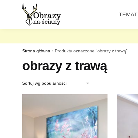
Skip
Skip
to
to
TEMAT
navigation
content
Strona główna
/
Produkty oznaczone “obrazy z trawą”
obrazy z trawą