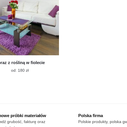
raz z rośliną w fiolecie
Ten
od:
180
zł
produkt
ma
wiele
wariantów.
Opcje
można
wybrać
owe próbki materiałów
Polska firma
na
dź grubość, fakturę oraz
Polskie produkty, polska g
stronie