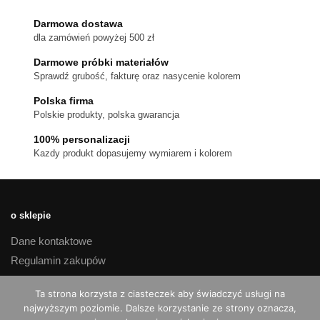
wariantów.
Opcje
Darmowa dostawa
można
dla zamówień powyżej 500 zł
wybrać
na
Darmowe próbki materiałów
stronie
Sprawdź grubość, fakturę oraz nasycenie kolorem
produktu
Polska firma
Polskie produkty, polska gwarancja
100% personalizacji
Kazdy produkt dopasujemy wymiarem i kolorem
o sklepie
Dane kontaktowe
Regulamin zakupów
Polityka prywatności
Ta strona korzysta z ciasteczek aby świadczyć usługi na
Czas realizacji i koszty dostawy
najwyższym poziomie. Dalsze korzystanie ze strony oznacza,
Reklamacje i zwroty