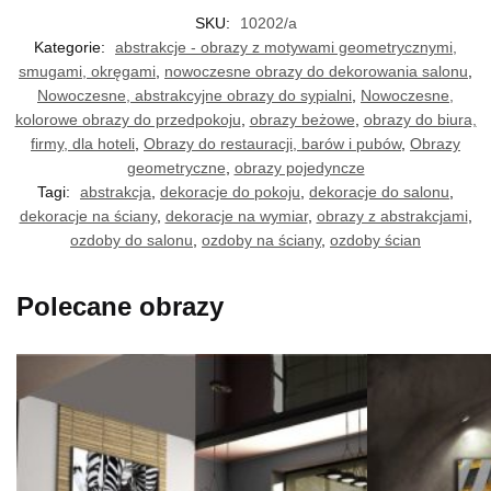
SKU:
10202/a
Kategorie:
abstrakcje - obrazy z motywami geometrycznymi,
smugami, okręgami
,
nowoczesne obrazy do dekorowania salonu
,
Nowoczesne, abstrakcyjne obrazy do sypialni
,
Nowoczesne,
kolorowe obrazy do przedpokoju
,
obrazy beżowe
,
obrazy do biura,
firmy, dla hoteli
,
Obrazy do restauracji, barów i pubów
,
Obrazy
geometryczne
,
obrazy pojedyncze
Tagi:
abstrakcja
,
dekoracje do pokoju
,
dekoracje do salonu
,
dekoracje na ściany
,
dekoracje na wymiar
,
obrazy z abstrakcjami
,
ozdoby do salonu
,
ozdoby na ściany
,
ozdoby ścian
Polecane obrazy