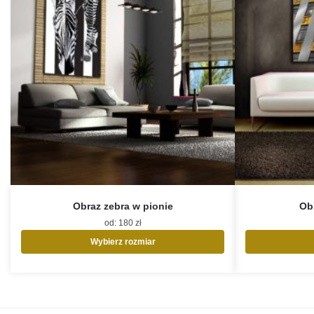
Obraz zebra w pionie
Ob
od:
180
zł
Wybierz rozmiar
Ten
produkt
ma
wiele