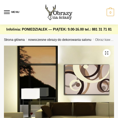
Skip
Skip
to
to
MENU
0
navigation
content
Infolinia: PONIEDZIAŁEK — PIĄTEK: 9.00-16.00
tel.: 881 31 71 81
Strona główna
/
nowoczesne obrazy do dekorowania salonu
/
Obraz kawowe kręgi