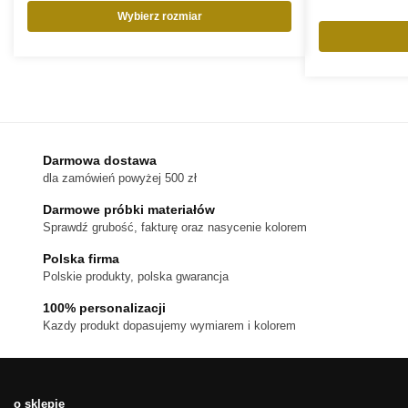
Wybierz rozmiar
Ten
produkt
ma
wiele
wariantów.
Opcje
można
Darmowa dostawa
wybrać
dla zamówień powyżej 500 zł
na
stronie
Darmowe próbki materiałów
produktu
Sprawdź grubość, fakturę oraz nasycenie kolorem
Polska firma
Polskie produkty, polska gwarancja
100% personalizacji
Kazdy produkt dopasujemy wymiarem i kolorem
o sklepie