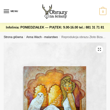
Skip
Skip
to
to
MENU
0
navigation
content
Infolinia: PONIEDZIAŁEK — PIĄTEK: 9.00-16.00
tel.: 881 31 71 81
Strona główna
/
Anna Wach - malarstwo
/
Reprodukcja obrazu Złoto Bizancjum