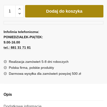
ilość
Dodaj do koszyka
Replika
obrazu
A.
Wach
Infolinia telefoniczna:
Złotowłosa
PONIEDZIAŁEK-PIĄTEK:
i
9.00-16.00
Pegaz
tel.: 881 31 71 81
Realizacja zamówień 5-8 dni roboczych
Polska firma, polskie produkty
Darmowa wysyłka dla zamówień powyżej 500 zł
Opis
Dodatkowe informacje