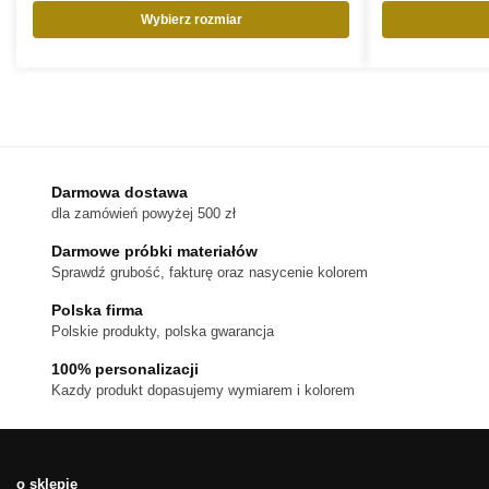
Wybierz rozmiar
Ten
produkt
ma
wiele
wariantów.
Opcje
można
Darmowa dostawa
wybrać
dla zamówień powyżej 500 zł
na
stronie
Darmowe próbki materiałów
produktu
Sprawdź grubość, fakturę oraz nasycenie kolorem
Polska firma
Polskie produkty, polska gwarancja
100% personalizacji
Kazdy produkt dopasujemy wymiarem i kolorem
o sklepie