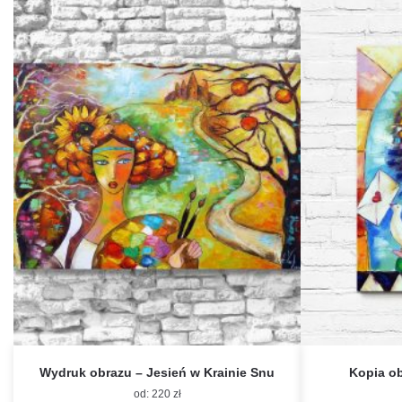
Wydruk obrazu – Jesień w Krainie Snu
Kopia ob
od:
220
zł