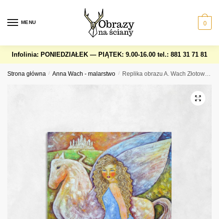
Skip
Skip
to
to
MENU
0
navigation
content
Infolinia: PONIEDZIAŁEK — PIĄTEK: 9.00-16.00
tel.: 881 31 71 81
Strona główna
/
Anna Wach - malarstwo
/
Replika obrazu A. Wach Złotowłosa i Pegaz