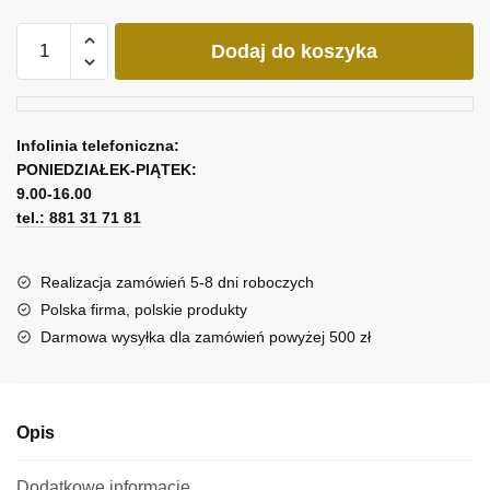
ilość
Dodaj do koszyka
Replika
obrazu
portret
Fridy
Infolinia telefoniczna:
i
PONIEDZIAŁEK-PIĄTEK:
Xolotla
9.00-16.00
tel.: 881 31 71 81
Realizacja zamówień 5-8 dni roboczych
Polska firma, polskie produkty
Darmowa wysyłka dla zamówień powyżej 500 zł
Opis
Dodatkowe informacje