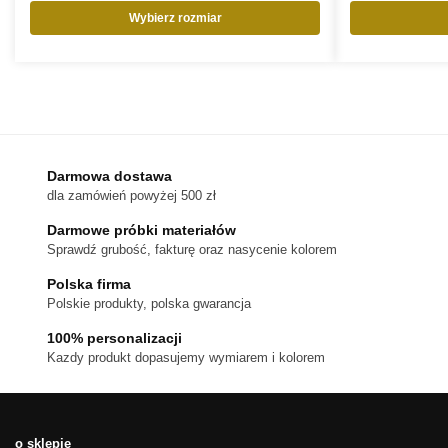
Wybierz rozmiar
Ten
produkt
ma
wiele
wariantów.
Opcje
można
Darmowa dostawa
wybrać
dla zamówień powyżej 500 zł
na
stronie
Darmowe próbki materiałów
produktu
Sprawdź grubość, fakturę oraz nasycenie kolorem
Polska firma
Polskie produkty, polska gwarancja
100% personalizacji
Kazdy produkt dopasujemy wymiarem i kolorem
o sklepie