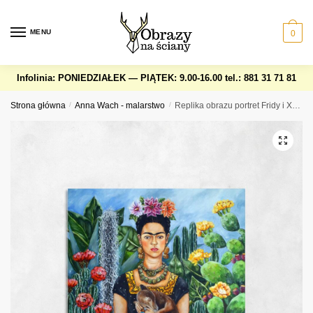
Skip
Skip
to
to
MENU
0
navigation
content
Infolinia: PONIEDZIAŁEK — PIĄTEK: 9.00-16.00
tel.: 881 31 71 81
Strona główna
/
Anna Wach - malarstwo
/
Replika obrazu portret Fridy i Xolotla