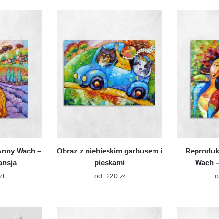
ma
ma
wiele
wiele
wariantów.
wariantów.
Opcje
Opcje
można
można
wybrać
wybrać
na
na
stronie
stronie
produktu
produktu
Anny Wach –
Obraz z niebieskim garbusem i
Reproduk
ansja
pieskami
Wach –
Ten
Ten
zł
od:
220
zł
o
produkt
produkt
ma
ma
wiele
wiele
wariantów.
wariantów.