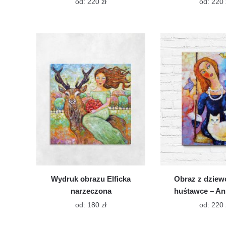
Ten
od:
220
zł
od:
220
produkt
ma
wiele
wariantów.
Opcje
można
wybrać
na
stronie
produktu
Wydruk obrazu Elficka
Obraz z dziew
narzeczona
huśtawce – A
Ten
od:
180
zł
od:
220
produkt