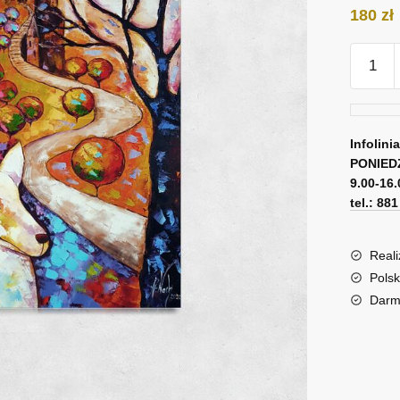
180
zł
ilość
Kopia
obrazu
Anny
Wach
Infolini
PONIED
-
9.00-16.
w
tel.: 88
krainie
snu
-
Reali
autoport
Polsk
Darm