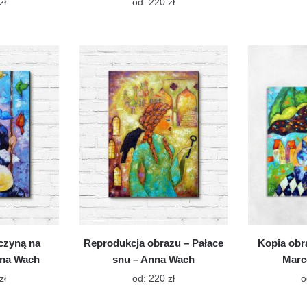
Ten
Ten
zł
od:
220
zł
produkt
produkt
ma
ma
wiele
wiele
wariantów.
wariantów.
Opcje
Opcje
można
można
wybrać
wybrać
na
na
stronie
stronie
produktu
produktu
czyną na
Reprodukcja obrazu – Pałace
Kopia obr
nna Wach
snu – Anna Wach
Marc
Ten
Ten
zł
od:
220
zł
o
produkt
produkt