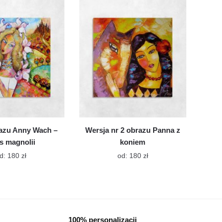
można
Opcje
wybrać
można
na
wybrać
stronie
na
produktu
stronie
produktu
azu Anny Wach –
Wersja nr 2 obrazu Panna z
s magnolii
koniem
Ten
Ten
d:
180
zł
od:
180
zł
produkt
produkt
ma
ma
wiele
wiele
wariantów.
wariantów.
Opcje
Opcje
100% personalizacji
można
można