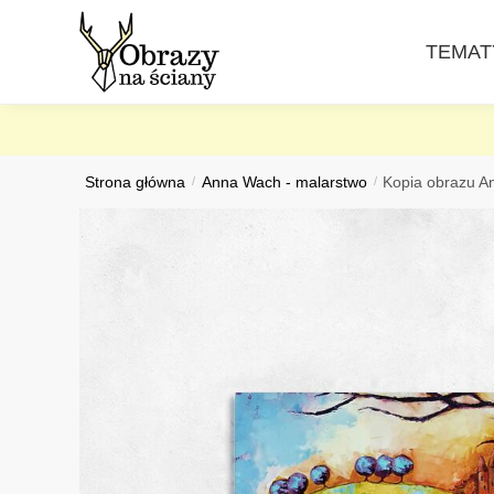
Skip
Skip
to
to
TEMAT
navigation
content
Strona główna
/
Anna Wach - malarstwo
/
Kopia obrazu An