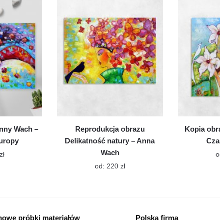
Opcje
Opcje
można
można
wybrać
wybrać
na
na
stronie
stronie
produktu
produktu
nny Wach –
Reprodukcja obrazu
Kopia obr
uropy
Delikatność natury – Anna
Cza
Wach
Ten
zł
o
produkt
Ten
od:
220
zł
ma
produkt
wiele
ma
wariantów.
wiele
Opcje
wariantów.
owe próbki materiałów
Polska firma
można
Opcje