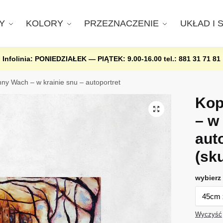
Y
KOLORY
PRZEZNACZENIE
UKŁAD I 
Infolinia: PONIEDZIAŁEK — PIĄTEK: 9.00-16.00
tel.: 881 31 71 81
ny Wach – w krainie snu – autoportret
Kop
– w
aut
(sk
wybierz 
Wyczyść