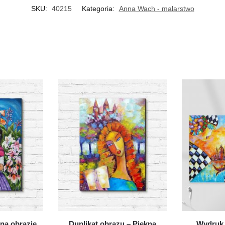
SKU:
40215
Kategoria:
Anna Wach - malarstwo
 na obrazie
Duplikat obrazu – Piękna
Wydruk 