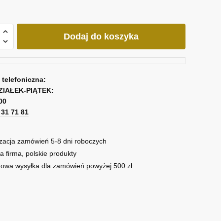
Dodaj do koszyka
a telefoniczna:
ZIAŁEK-PIĄTEK:
00
1 31 71 81
zacja zamówień 5-8 dni roboczych
ret
a firma, polskie produkty
owa wysyłka dla zamówień powyżej 500 zł