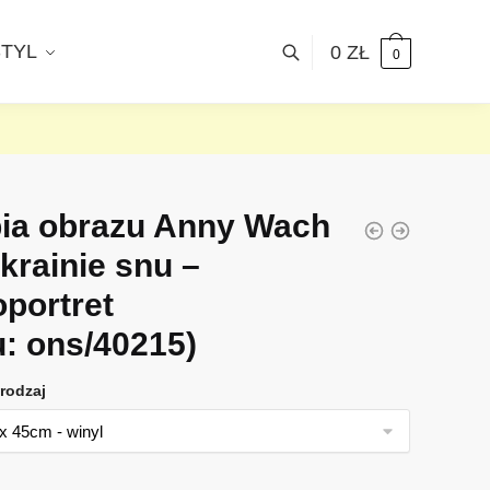
STYL
0
ZŁ
0
ia obrazu Anny Wach
 krainie snu –
oportret
u: ons/40215)
rodzaj