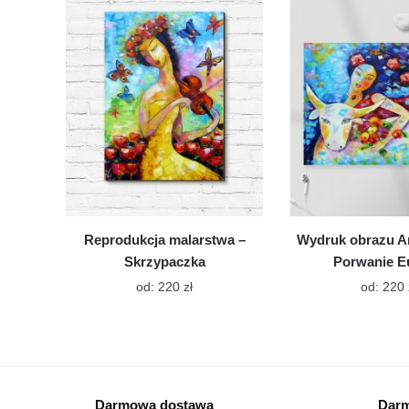
Opcje
można
wybrać
na
stronie
produktu
Reprodukcja malarstwa –
Wydruk obrazu A
Skrzypaczka
Porwanie E
Ten
od:
220
zł
od:
220
produkt
ma
wiele
wariantów.
Opcje
Darmowa dostawa
Darm
można