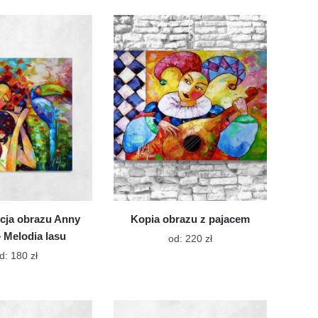
ma
ma
wiele
wiele
wariantów.
wariantów.
Opcje
Opcje
można
można
wybrać
wybrać
na
na
stronie
stronie
produktu
produktu
cja obrazu Anny
Kopia obrazu z pajacem
 Melodia lasu
Ten
od:
220
zł
produkt
Ten
d:
180
zł
ma
produkt
wiele
ma
wariantów.
wiele
Opcje
wariantów.