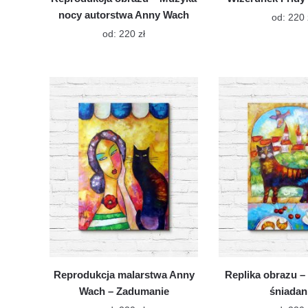
nocy autorstwa Anny Wach
od:
220
Ten
od:
220
zł
produkt
ma
wiele
wariantów.
Opcje
można
wybrać
na
stronie
produktu
Reprodukcja malarstwa Anny
Replika obrazu –
Wach – Zadumanie
śniadan