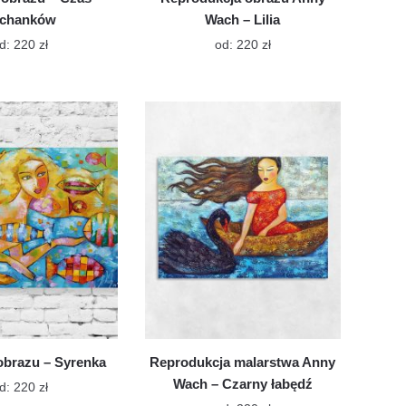
chanków
Wach – Lilia
Ten
Ten
d:
220
zł
od:
220
zł
produkt
produkt
ma
ma
wiele
wiele
wariantów.
wariantów.
Opcje
Opcje
można
można
wybrać
wybrać
na
na
stronie
stronie
produktu
produktu
obrazu – Syrenka
Reprodukcja malarstwa Anny
Wach – Czarny łabędź
Ten
d:
220
zł