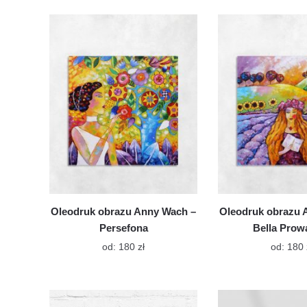
ma
wiele
wariantów.
Opcje
można
wybrać
na
stronie
produktu
Oleodruk obrazu Anny Wach –
Oleodruk obrazu 
Persefona
Bella Prow
Ten
od:
180
zł
od:
180
produkt
ma
wiele
wariantów.