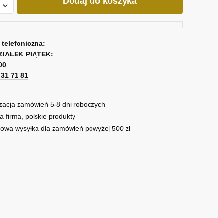
Dodaj do koszyka
ma
y
a telefoniczna:
ZIAŁEK-PIĄTEK:
00
1 31 71 81
zacja zamówień 5-8 dni roboczych
a firma, polskie produkty
owa wysyłka dla zamówień powyżej 500 zł