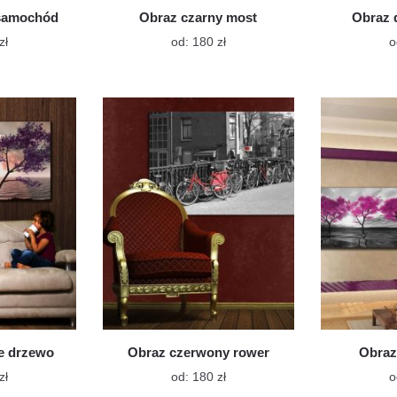
samochód
Obraz czarny most
Obraz 
Ten
Ten
zł
od:
180
zł
o
produkt
produkt
ma
ma
wiele
wiele
wariantów.
wariantów.
Opcje
Opcje
można
można
wybrać
wybrać
na
na
stronie
stronie
produktu
produktu
we drzewo
Obraz czerwony rower
Obraz
Ten
Ten
zł
od:
180
zł
o
produkt
produkt