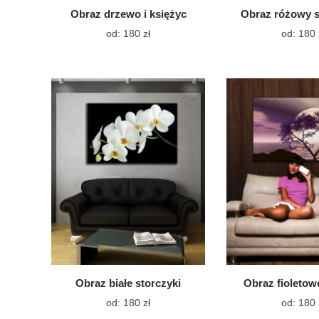
Obraz drzewo i księżyc
Obraz różowy 
Ten
od:
180
zł
od:
180
produkt
ma
wiele
wariantów.
Opcje
można
wybrać
na
stronie
produktu
Obraz białe storczyki
Obraz fioleto
Ten
od:
180
zł
od:
180
produkt