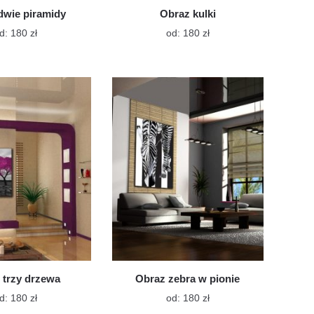
dwie piramidy
Obraz kulki
Ten
Ten
d:
180
zł
od:
180
zł
produkt
produkt
ma
ma
wiele
wiele
wariantów.
wariantów.
Opcje
Opcje
można
można
wybrać
wybrać
na
na
stronie
stronie
produktu
produktu
 trzy drzewa
Obraz zebra w pionie
Ten
Ten
d:
180
zł
od:
180
zł
produkt
produkt