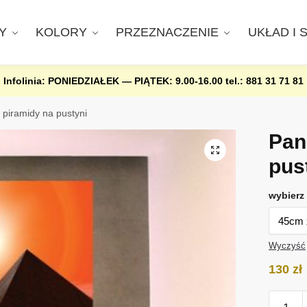
Y
KOLORY
PRZEZNACZENIE
UKŁAD I 
Infolinia: PONIEDZIAŁEK — PIĄTEK: 9.00-16.00
tel.: 881 31 71 81
piramidy na pustyni
Pan
pus
wybierz 
Wyczyść
130
zł
ilość