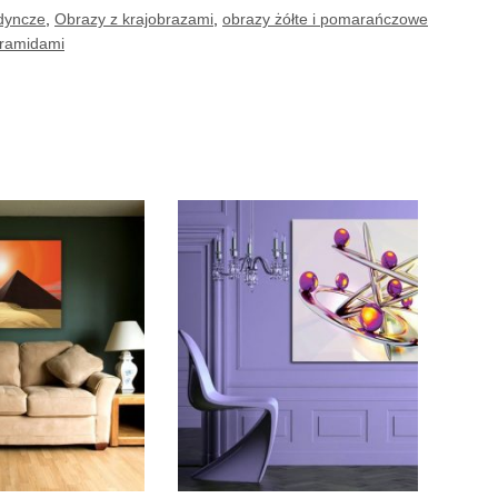
dyncze
,
Obrazy z krajobrazami
,
obrazy żółte i pomarańczowe
iramidami