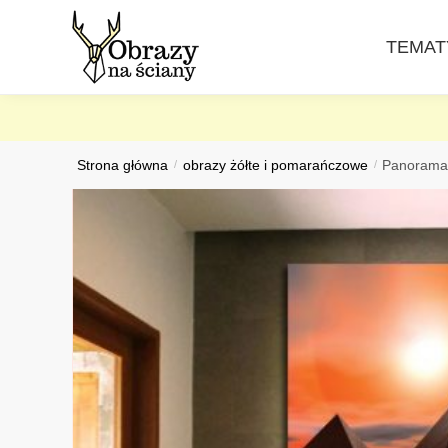
Skip
Skip
to
to
TEMAT
navigation
content
Strona główna
/
obrazy żółte i pomarańczowe
/
Panorama 