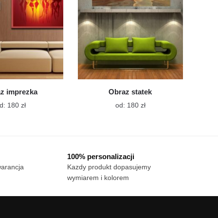
na
na
stronie
stronie
produktu
produktu
z imprezka
Obraz statek
Ten
Ten
d:
180
zł
od:
180
zł
produkt
produkt
ma
ma
wiele
wiele
wariantów.
wariantów.
100% personalizacji
Opcje
Opcje
warancja
Kazdy produkt dopasujemy
można
można
wymiarem i kolorem
wybrać
wybrać
na
na
stronie
stronie
produktu
produktu