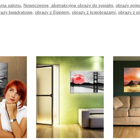
nia salonu
,
Nowoczesne, abstrakcyjne obrazy do sypialni
,
obrazy poje
razy kwadratowe
,
obrazy z Egiptem
,
obrazy z krajobrazami
,
obrazy z p