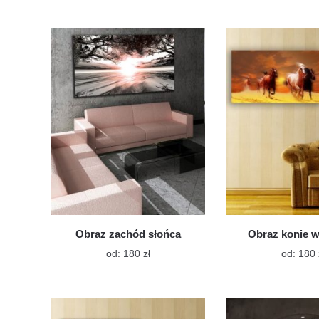
ma
wiele
wariantów.
Opcje
można
wybrać
na
stronie
produktu
Obraz zachód słońca
Obraz konie w
Ten
od:
180
zł
od:
180
produkt
ma
wiele
wariantów.