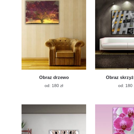
Opcje
można
wybrać
na
stronie
produktu
Obraz drzewo
Obraz skrzy
Ten
od:
180
zł
od:
180
produkt
ma
wiele
wariantów.
Opcje
można
wybrać