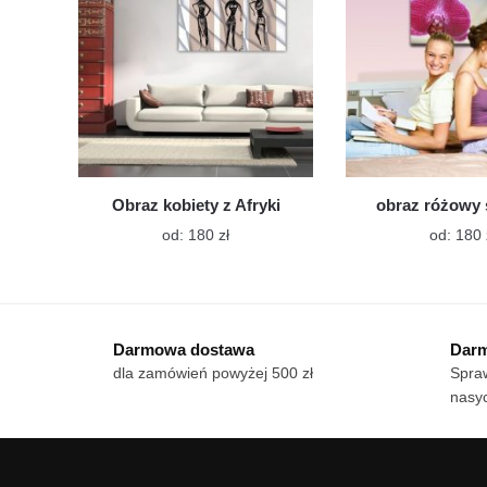
na
stronie
produktu
Obraz kobiety z Afryki
obraz różowy 
Ten
od:
180
zł
od:
180
produkt
ma
wiele
wariantów.
Darmowa dostawa
Darm
Opcje
dla zamówień powyżej 500 zł
Spraw
można
nasy
wybrać
na
stronie
produktu