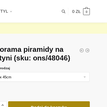
STYL
0
ZŁ
0
orama piramidy na
tyni
(sku: ons/48046)
rodzaj