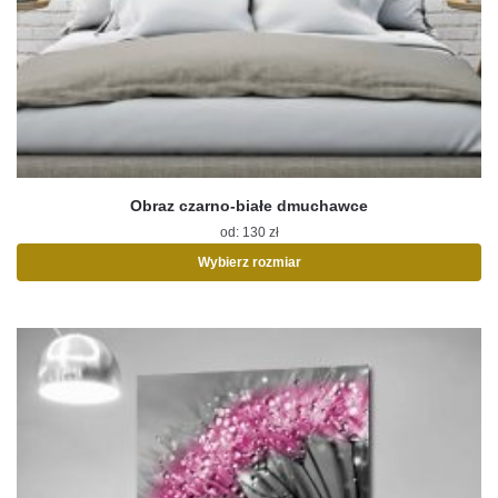
Obraz czarno-białe dmuchawce
od:
130
zł
Wybierz rozmiar
Ten
produkt
ma
wiele
wariantów.
Opcje
można
wybrać
na
stronie