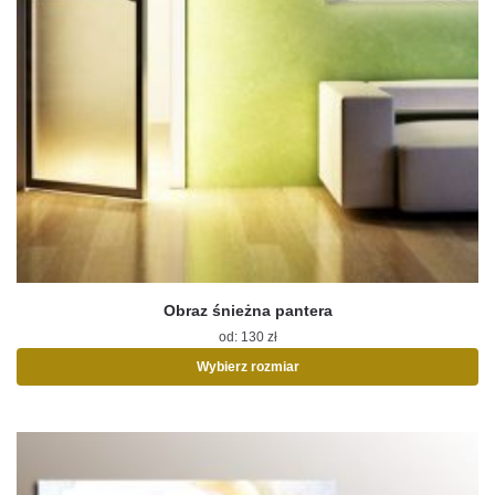
Obraz śnieżna pantera
od:
130
zł
Wybierz rozmiar
Ten
produkt
ma
wiele
wariantów.