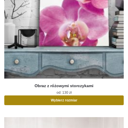
Obraz z różowymi storczykami
od:
130
zł
Wybierz rozmiar
Ten
produkt
ma
wiele