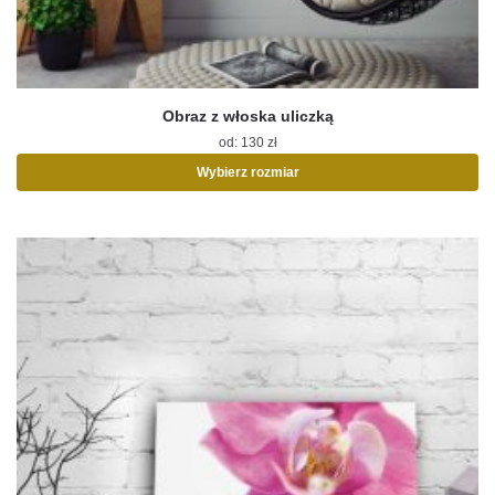
Obraz z włoska uliczką
od:
130
zł
Wybierz rozmiar
Ten
produkt
ma
wiele
wariantów.
Opcje
można
wybrać
na
stronie
produktu