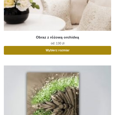
Obraz z różową orchideą
od:
130
zł
Wybierz rozmiar
Ten
produkt
ma
wiele
wariantów.
Opcje
można
wybrać
na
stronie
produktu