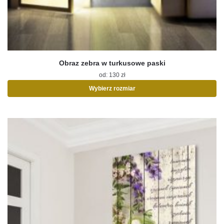
Obraz zebra w turkusowe paski
od:
130
zł
Wybierz rozmiar
Ten
produkt
ma
wiele
wariantów.
Opcje
można
wybrać
na
stronie
produktu