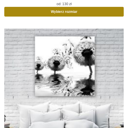
od:
130
zł
Wybierz rozmiar
Ten
produkt
ma
wiele
wariantów.
Opcje
można
wybrać
na
stronie
produktu