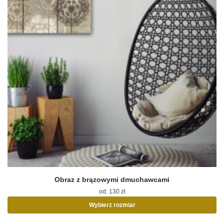
Obraz z brązowymi dmuchawcami
od:
130
zł
Wybierz rozmiar
Ten