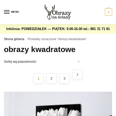
Skip
Skip
to
to
MENU
0
navigation
content
Infolinia: PONIEDZIAŁEK — PIĄTEK: 9.00-16.00
tel.: 881 31 71 81
Strona główna
/
Produkty oznaczone “obrazy kwadratowe”
obrazy kwadratowe
1
2
3