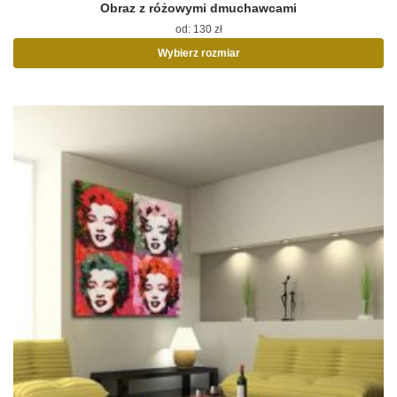
Obraz z różowymi dmuchawcami
od:
130
zł
Wybierz rozmiar
Ten
produkt
ma
wiele
wariantów.
Opcje
można
wybrać
na
stronie
produktu