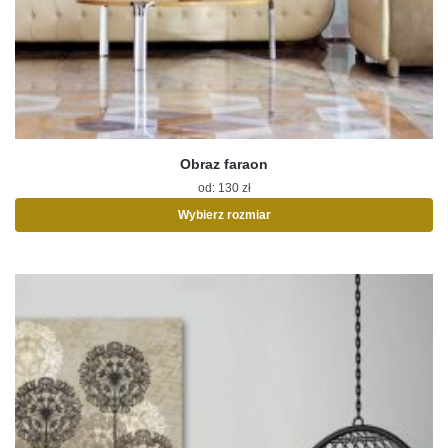
Obraz faraon
od:
130
zł
Wybierz rozmiar
Ten
produkt
ma
wiele
wariantów.
Opcje
można
wybrać
na
stronie
produktu