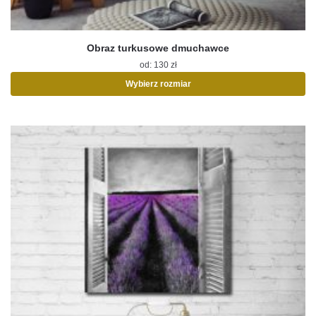
Obraz turkusowe dmuchawce
od:
130
zł
Wybierz rozmiar
Ten
produkt
ma
wiele
wariantów.
Opcje
można
wybrać
na
stronie
produktu