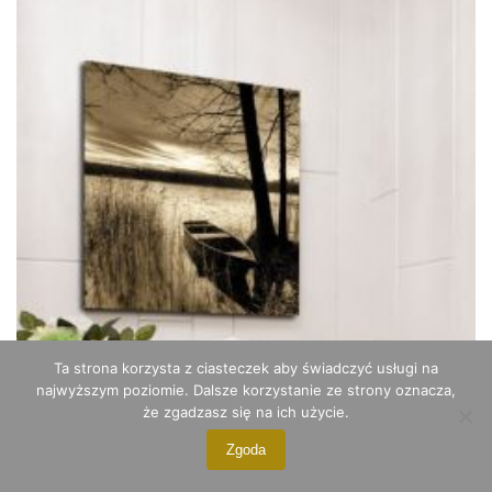
wariantów.
Opcje
można
wybrać
na
stronie
produktu
Ta strona korzysta z ciasteczek aby świadczyć usługi na
najwyższym poziomie. Dalsze korzystanie ze strony oznacza,
że zgadzasz się na ich użycie.
Zgoda