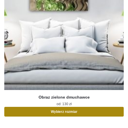
Obraz zielone dmuchawce
od:
130
zł
Wybierz rozmiar
Ten
produkt