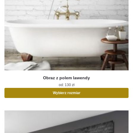
Obraz z polem lawendy
od:
130
zł
Wybierz rozmiar
Ten
produkt
ma
wiele
wariantów.
Opcje