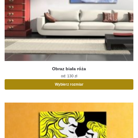
Obraz biała róża
od:
130
zł
Wybierz rozmiar
Ten
produkt
ma
wiele
wariantów.
Opcje
można
wybrać