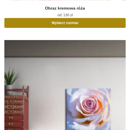
Obraz kremowa róża
od:
130
zł
Wybierz rozmiar
Ten
produkt
ma
wiele
wariantów.
Opcje
można
wybrać
na
stronie
produktu