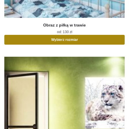
Obraz z piłką w trawie
od:
130
zł
Wybierz rozmiar
Ten
produkt
ma
wiele
wariantów.
Opcje
można
wybrać
na
stronie
produktu