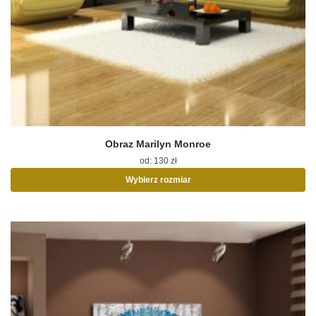
Obraz Marilyn Monroe
od:
130
zł
Wybierz rozmiar
Ten
produkt
ma
wiele
wariantów.
Opcje
można
wybrać
na