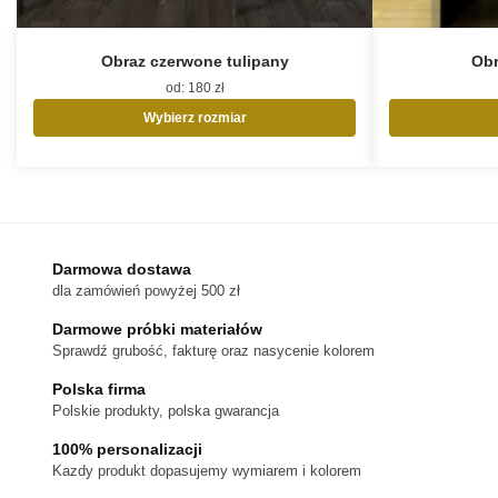
Obraz czerwone tulipany
Obr
od:
180
zł
Wybierz rozmiar
Ten
produkt
ma
wiele
wariantów.
Opcje
Darmowa dostawa
można
dla zamówień powyżej 500 zł
wybrać
na
Darmowe próbki materiałów
stronie
Sprawdź grubość, fakturę oraz nasycenie kolorem
produktu
Polska firma
Polskie produkty, polska gwarancja
100% personalizacji
Kazdy produkt dopasujemy wymiarem i kolorem