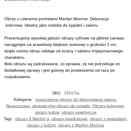
Obraz z czterema portretami Marilyn Monroe. Dekoracja
kolorowa. Idealny jako ozdoba do sypialni i salonu.
Prezentujemy wysokiej jakości obrazy cyfrowe na płótnie canwas,
naciągnięte na prawdziwy blejtram sosnowy o grubości 2 cm,
dzięki czemu obraz odstaje od ściany i nabiera trójwymiarowego
charakteru.
Boki obrazu są zadrukowane, co sprawia, że nie potrzebuje on
dodatkowej oprawy i jest gotowy do powieszenia od razu po
rozpakowaniu.
SKU:
19167/a
Kategorie:
nowoczesne obrazy do dekorowania salonu
,
Nowoczesne, abstrakcyjne obrazy do sypialni
,
Obrazy kolorowe
,
obrazy ludzie
,
obrazy pojedyncze
Tagi:
obrazy A.Warhol`a
,
obrazy kwadratowe
,
obrazy z gwiazdami
,
obrazy z ludźmi
,
obrazy z Marilyn Monroe