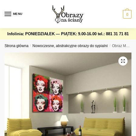
Skip
Skip
to
to
MENU
0
navigation
content
Infolinia: PONIEDZIAŁEK — PIĄTEK: 9.00-16.00
tel.: 881 31 71 81
Strona główna
/
Nowoczesne, abstrakcyjne obrazy do sypialni
/
Obraz Marilyn Monroe