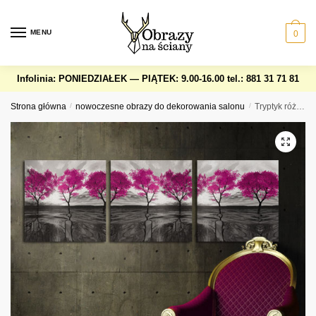
Skip
Skip
to
to
MENU
0
navigation
content
Infolinia: PONIEDZIAŁEK — PIĄTEK: 9.00-16.00
tel.: 881 31 71 81
Strona główna
/
nowoczesne obrazy do dekorowania salonu
/
Tryptyk różowe drzewa