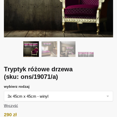
Tryptyk różowe drzewa
(sku: ons/19071/a)
wybierz rodzaj
Wyczyść
290
zł