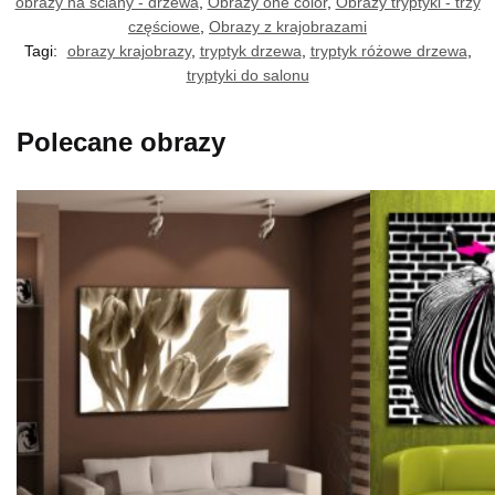
obrazy na ściany - drzewa
,
Obrazy one color
,
Obrazy tryptyki - trzy
częściowe
,
Obrazy z krajobrazami
Tagi:
obrazy krajobrazy
,
tryptyk drzewa
,
tryptyk różowe drzewa
,
tryptyki do salonu
Polecane obrazy