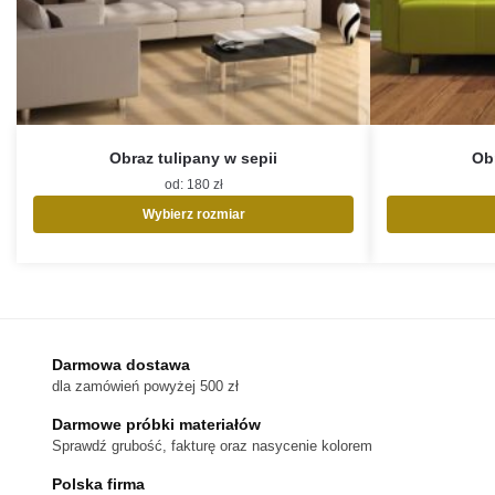
Obraz tulipany w sepii
Ob
od:
180
zł
Wybierz rozmiar
Ten
produkt
ma
wiele
wariantów.
Opcje
Darmowa dostawa
można
dla zamówień powyżej 500 zł
wybrać
na
Darmowe próbki materiałów
stronie
Sprawdź grubość, fakturę oraz nasycenie kolorem
produktu
Polska firma