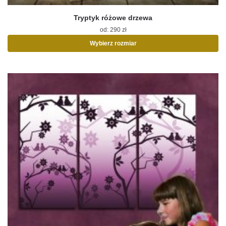
Tryptyk różowe drzewa
od:
290
zł
Wybierz rozmiar
Ten
produkt
ma
wiele
wariantów.
Opcje
można
wybrać
na
stronie
produktu