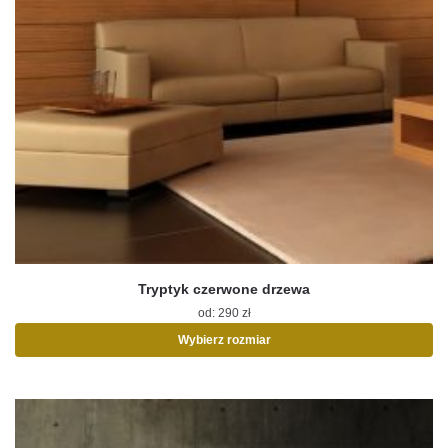
Tryptyk czerwone drzewa
od:
290
zł
Wybierz rozmiar
Ten
produkt
ma
wiele
wariantów.