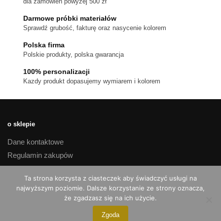
dla zamówień powyżej 500 zł
na
stronie
Darmowe próbki materiałów
produktu
Sprawdź grubość, fakturę oraz nasycenie kolorem
Polska firma
Polskie produkty, polska gwarancja
100% personalizacji
Kazdy produkt dopasujemy wymiarem i kolorem
o sklepie
Dane kontaktowe
Regulamin zakupów
Polityka prywatności
Ta strona korzysta z ciasteczek aby świadczyć usługi na
Czas realizacji i koszty dostawy
najwyższym poziomie. Dalsze korzystanie ze strony oznacza,
Reklamacje i zwroty
że zgadzasz się na ich użycie.
Zgoda