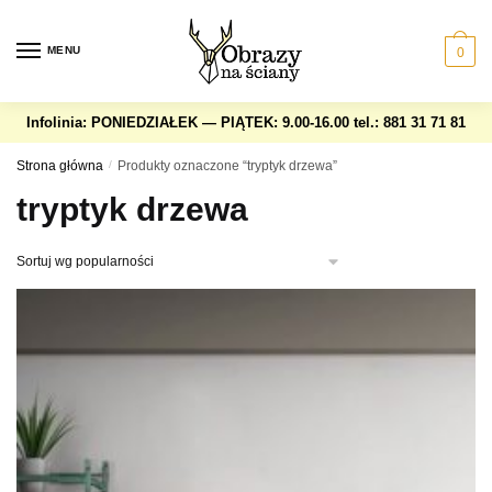
Skip
Skip
to
to
MENU
0
navigation
content
Infolinia: PONIEDZIAŁEK — PIĄTEK: 9.00-16.00
tel.: 881 31 71 81
Strona główna
/
Produkty oznaczone “tryptyk drzewa”
tryptyk drzewa