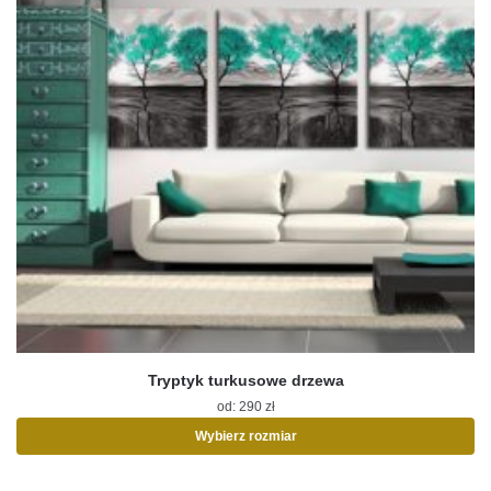
Tryptyk turkusowe drzewa
od:
290
zł
Wybierz rozmiar
Ten
produkt