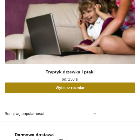
Tryptyk drzewka i ptaki
od:
250
zł
Wybierz rozmiar
Ten
produkt
ma
wiele
wariantów.
Opcje
można
Darmowa dostawa
wybrać