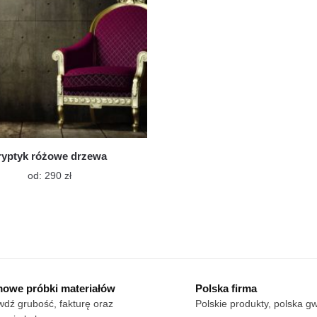
ryptyk różowe drzewa
Ten
od:
290
zł
produkt
ma
wiele
wariantów.
Opcje
można
wybrać
owe próbki materiałów
Polska firma
na
dź grubość, fakturę oraz
Polskie produkty, polska g
stronie