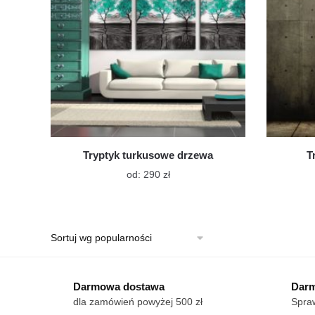
Tryptyk turkusowe drzewa
T
Ten
od:
290
zł
produkt
ma
wiele
wariantów.
Opcje
można
wybrać
Darmowa dostawa
Darm
na
dla zamówień powyżej 500 zł
Spraw
stronie