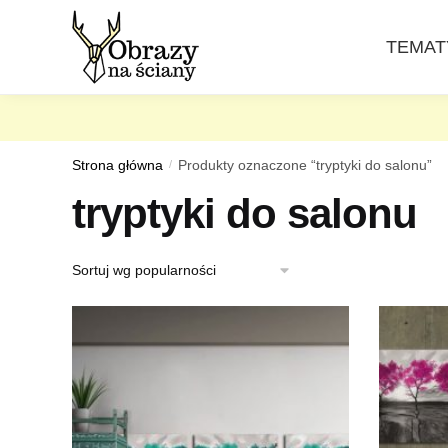
Skip
Skip
to
to
TEMAT
navigation
content
Strona główna
/
Produkty oznaczone “tryptyki do salonu”
tryptyki do salonu