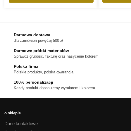
Ten
produkt
ma
wiele
wariantów.
Darmowa dostawa
dla zamówień powyżej 500 zł
Opcje
można
Darmowe próbki materiałów
wybrać
Sprawdź grubość, fakturę oraz nasycenie kolorem
na
Polska firma
stronie
Polskie produkty, polska gwarancja
produktu
100% personalizacji
Kazdy produkt dopasujemy wymiarem i kolorem
o sklepie
Dane kontaktowe