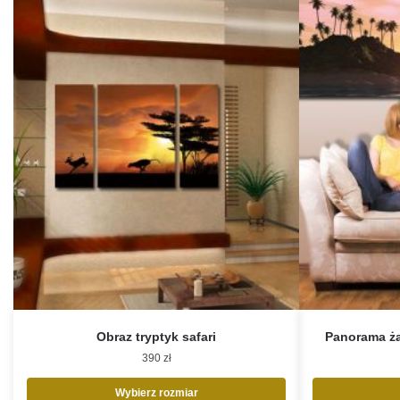
Obraz tryptyk safari
Panorama ża
390
zł
Wybierz rozmiar