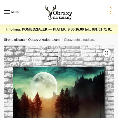
Skip
Skip
to
to
MENU
0
navigation
content
Infolinia: PONIEDZIAŁEK — PIĄTEK: 9.00-16.00
tel.: 881 31 71 81
Strona główna
/
Obrazy z krajobrazami
/
Obraz pełnia nad lasem