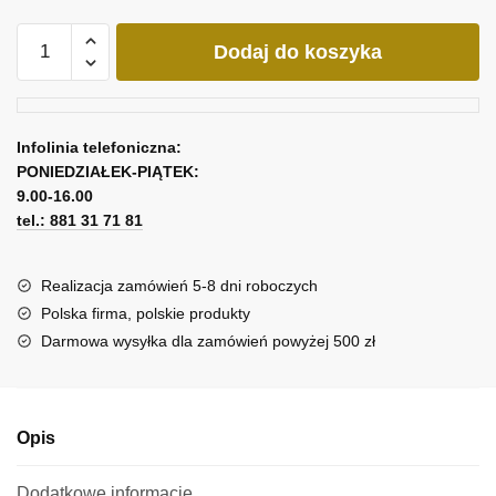
ilość
Dodaj do koszyka
Obraz
pełnia
nad
lasem
Infolinia telefoniczna:
PONIEDZIAŁEK-PIĄTEK:
9.00-16.00
tel.: 881 31 71 81
Realizacja zamówień 5-8 dni roboczych
Polska firma, polskie produkty
Darmowa wysyłka dla zamówień powyżej 500 zł
Opis
Dodatkowe informacje