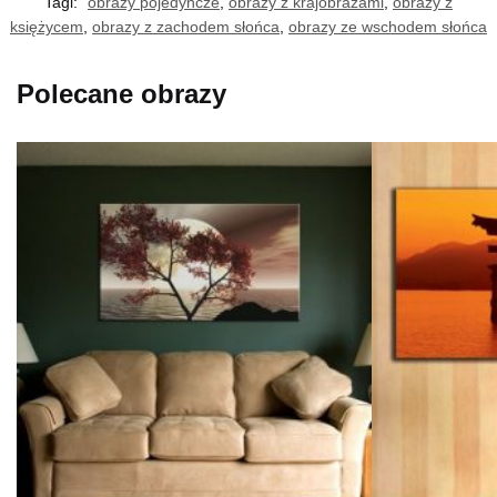
Tagi:
obrazy pojedyncze
,
obrazy z krajobrazami
,
obrazy z
księżycem
,
obrazy z zachodem słońca
,
obrazy ze wschodem słońca
Polecane obrazy