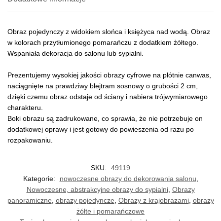
Obraz pojedynczy z widokiem slońca i księżyca nad wodą. Obraz
w kolorach przytłumionego pomarańczu z dodatkiem żółtego.
Wspaniała dekoracja do salonu lub sypialni.
Prezentujemy wysokiej jakości obrazy cyfrowe na płótnie canwas,
naciągnięte na prawdziwy blejtram sosnowy o grubości 2 cm,
dzięki czemu obraz odstaje od ściany i nabiera trójwymiarowego
charakteru.
Boki obrazu są zadrukowane, co sprawia, że nie potrzebuje on
dodatkowej oprawy i jest gotowy do powieszenia od razu po
rozpakowaniu.
SKU:
49119
Kategorie:
nowoczesne obrazy do dekorowania salonu
,
Nowoczesne, abstrakcyjne obrazy do sypialni
,
Obrazy
panoramiczne
,
obrazy pojedyncze
,
Obrazy z krajobrazami
,
obrazy
żółte i pomarańczowe