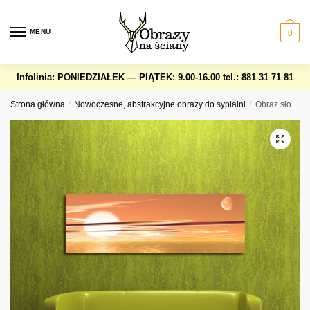
Skip
Skip
to
to
MENU
0
navigation
content
Infolinia: PONIEDZIAŁEK — PIĄTEK: 9.00-16.00
tel.: 881 31 71 81
Strona główna
/
Nowoczesne, abstrakcyjne obrazy do sypialni
/
Obraz słońce, księżyc, woda