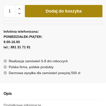
ilość
Dodaj do koszyka
Obraz
słońce,
księżyc,
woda
Infolinia telefoniczna:
PONIEDZIAŁEK-PIĄTEK:
9.00-16.00
tel.: 881 31 71 81
Realizacja zamówień 5-8 dni roboczych
Polska firma, polskie produkty
Darmowa wysyłka dla zamówień powyżej 500 zł
Opis
Dodatkowe informacje