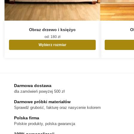
Obraz drzewo i księżyc
O
od:
180
zł
Wybierz rozmiar
Ten
produkt
ma
wiele
wariantów.
Opcje
Darmowa dostawa
można
dla zamówień powyżej 500 zł
wybrać
na
Darmowe próbki materiałów
stronie
Sprawdź grubość, fakturę oraz nasycenie kolorem
produktu
Polska firma
Polskie produkty, polska gwarancja
100% personalizacji