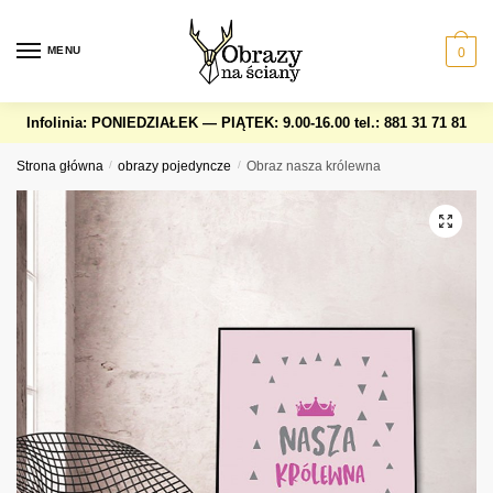
Skip
Skip
to
to
MENU
0
navigation
content
Infolinia: PONIEDZIAŁEK — PIĄTEK: 9.00-16.00
tel.: 881 31 71 81
Strona główna
/
obrazy pojedyncze
/
Obraz nasza królewna