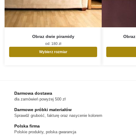
Obraz dwie piramidy
Obraz
od:
180
zł
Wybierz rozmiar
Ten
produkt
ma
wiele
wariantów.
Opcje
Darmowa dostawa
można
dla zamówień powyżej 500 zł
wybrać
na
Darmowe próbki materiałów
stronie
Sprawdź grubość, fakturę oraz nasycenie kolorem
produktu
Polska firma
Polskie produkty, polska gwarancja