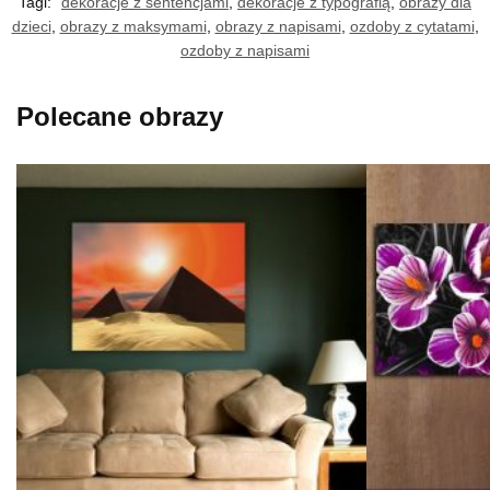
Tagi:
dekoracje z sentencjami
,
dekoracje z typografią
,
obrazy dla
dzieci
,
obrazy z maksymami
,
obrazy z napisami
,
ozdoby z cytatami
,
ozdoby z napisami
Polecane obrazy