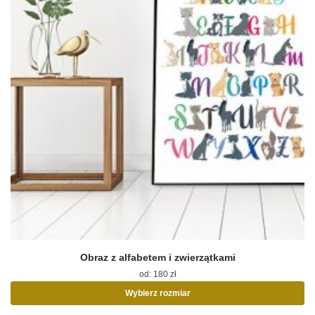
Obraz z alfabetem i zwierzątkami
od:
180
zł
Wybierz rozmiar
Ten