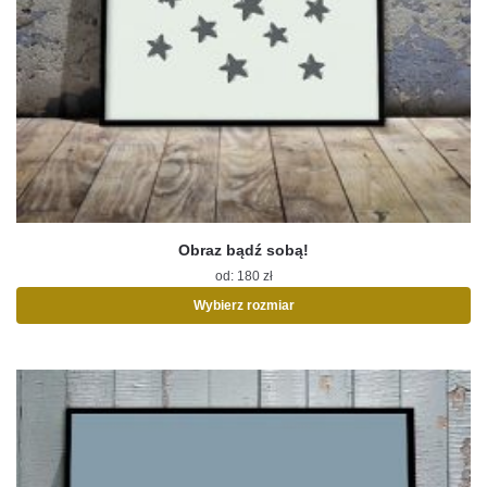
Obraz bądź sobą!
od:
180
zł
Wybierz rozmiar
Ten
produkt
ma
wiele
wariantów.
Opcje
można
wybrać