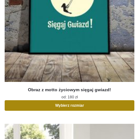
Obraz z motto życiowym sięgaj gwiazd!
od:
180
zł
Wybierz rozmiar
Ten
produkt
ma
wiele
wariantów.