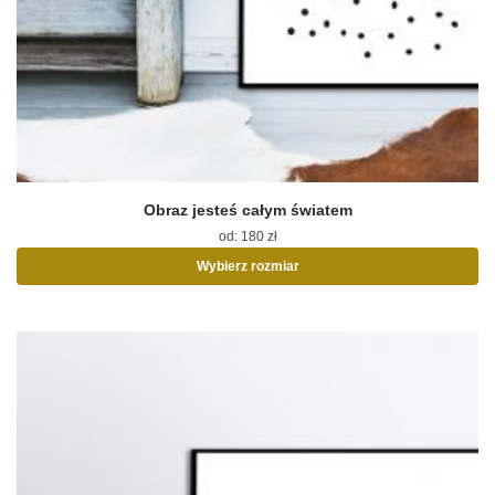
Obraz jesteś całym światem
od:
180
zł
Wybierz rozmiar
Ten
produkt
ma
wiele
wariantów.
Opcje
można
wybrać
na
stronie