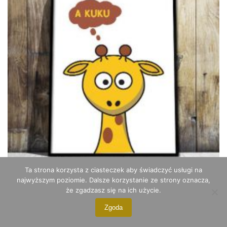
stronie
produktu
Ta strona korzysta z ciasteczek aby świadczyć usługi na
najwyższym poziomie. Dalsze korzystanie ze strony oznacza,
że zgadzasz się na ich użycie.
Obraz z żyrafą
Zgoda
od:
180
zł