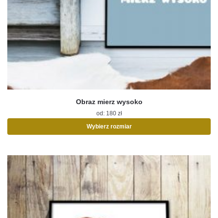
Obraz mierz wysoko
od:
180
zł
Wybierz rozmiar
Ten
produkt
ma
wiele
wariantów.
Opcje
można
wybrać
na