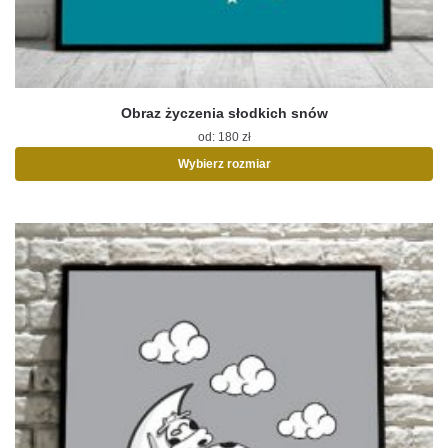
Obraz życzenia słodkich snów
od:
180
zł
Wybierz rozmiar
Ten
produkt
ma
wiele
wariantów.
Opcje
można
wybrać
na
stronie
produktu