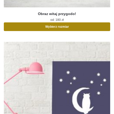
Obraz witaj przygodo!
od:
180
zł
Wybierz rozmiar
Ten
produkt
ma
wiele
wariantów.
Opcje
można
wybrać
na
stronie
produktu