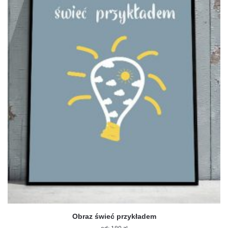
na
stronie
produktu
Obraz świeć przykładem