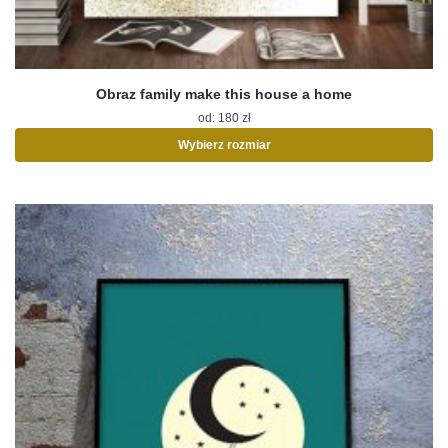
Obraz family make this house a home
od:
180
zł
Wybierz rozmiar
Ten
produkt
ma
wiele
wariantów.
Opcje
można
wybrać
na
stronie
produktu