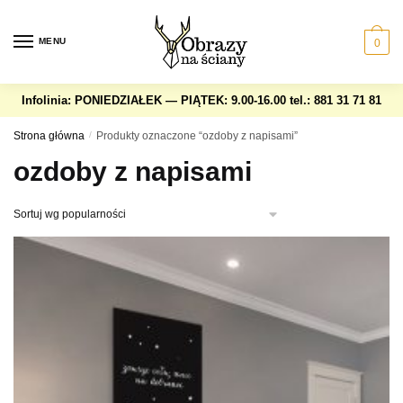
Skip
Skip
to
to
MENU
0
navigation
content
Infolinia: PONIEDZIAŁEK — PIĄTEK: 9.00-16.00
tel.: 881 31 71 81
Strona główna
/
Produkty oznaczone “ozdoby z napisami”
ozdoby z napisami