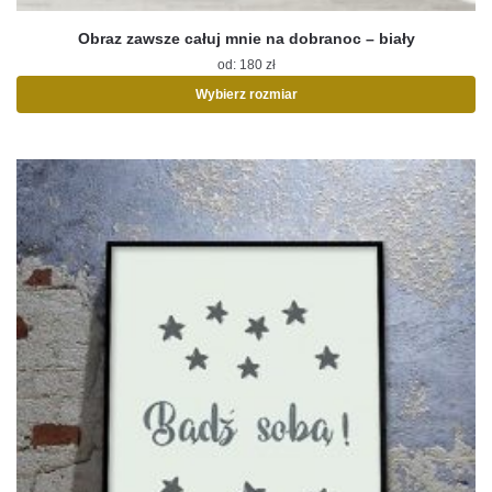
Obraz zawsze całuj mnie na dobranoc – biały
od:
180
zł
Wybierz rozmiar
Ten
produkt
ma
wiele
wariantów.
Opcje
można
wybrać
na
stronie
produktu