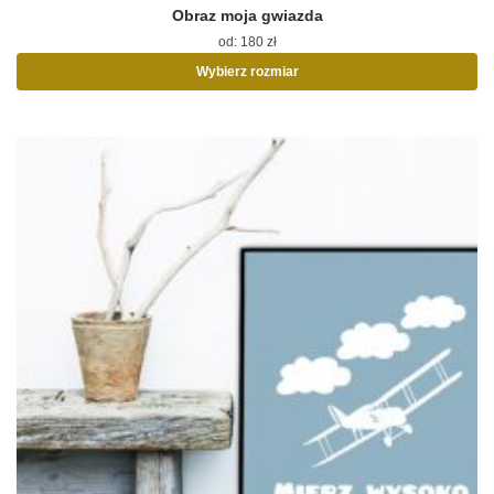
Obraz moja gwiazda
od:
180
zł
Wybierz rozmiar
Ten
produkt
ma
wiele
wariantów.
Opcje
można
wybrać
na
stronie
produktu