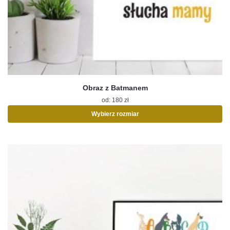
Obraz z Batmanem
od:
180
zł
Wybierz rozmiar
Ten
produkt
ma
wiele
wariantów.
Opcje
można
wybrać
na
stronie
produktu