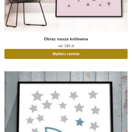
Obraz nasza królewna
od:
180
zł
Wybierz rozmiar
Ten
produkt
ma
wiele
wariantów.
Opcje
można
wybrać
na
stronie
produktu