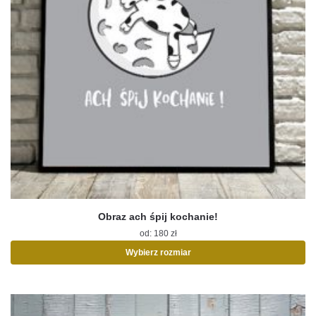
Obraz ach śpij kochanie!
od:
180
zł
Wybierz rozmiar
Ten
produkt
ma
wiele