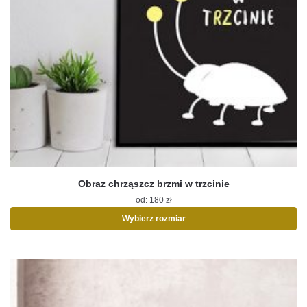
Obraz chrząszcz brzmi w trzcinie
od:
180
zł
Wybierz rozmiar
Ten
produkt
ma
wiele
wariantów.
Opcje