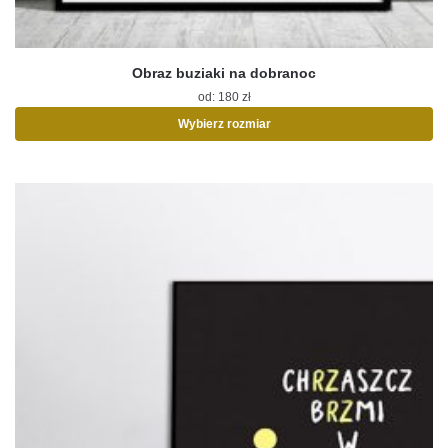
Obraz buziaki na dobranoc
od:
180
zł
Wybierz rozmiar
Ten
produkt
ma
wiele
wariantów.
Opcje
można
wybrać
na
stronie
produktu