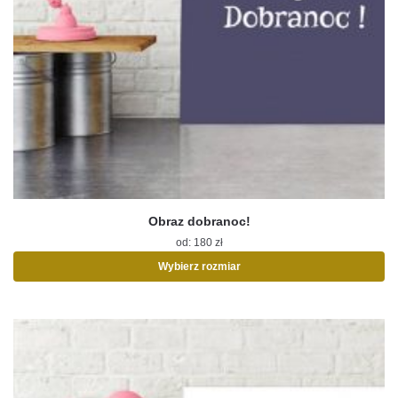
Obraz dobranoc!
od:
180
zł
Wybierz rozmiar
Ten
produkt
ma
wiele
wariantów.
Opcje
można