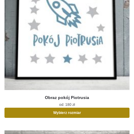
Obraz pokój Piotrusia
od:
180
zł
Wybierz rozmiar
Ten
produkt
ma