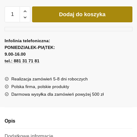
ilość
Dodaj do koszyka
Kopia
obrazu
z
pejzażem
Infolinia telefoniczna:
-
PONIEDZIAŁEK-PIĄTEK:
Anna
9.00-16.00
Wach
tel.: 881 31 71 81
Realizacja zamówień 5-8 dni roboczych
Polska firma, polskie produkty
Darmowa wysyłka dla zamówień powyżej 500 zł
Opis
Dodatkowe informacje