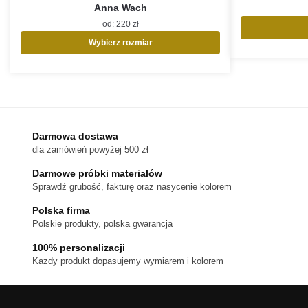
Anna Wach
od:
220
zł
Wybierz rozmiar
Ten
produkt
ma
wiele
wariantów.
Opcje
Darmowa dostawa
można
dla zamówień powyżej 500 zł
wybrać
na
Darmowe próbki materiałów
stronie
Sprawdź grubość, fakturę oraz nasycenie kolorem
produktu
Polska firma
Polskie produkty, polska gwarancja
100% personalizacji
Kazdy produkt dopasujemy wymiarem i kolorem