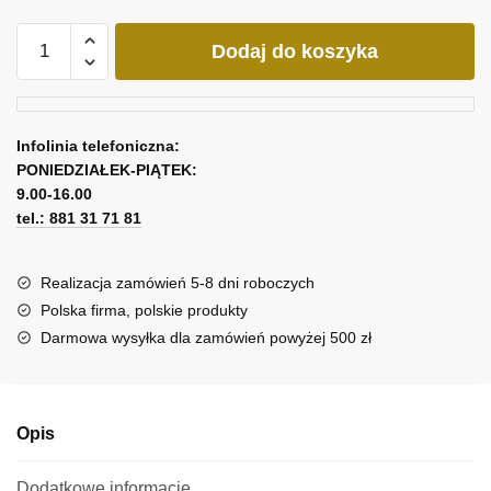
ilość
Dodaj do koszyka
Replika
obrazu
Anny
Wach
Infolinia telefoniczna:
-
PONIEDZIAŁEK-PIĄTEK:
Na
9.00-16.00
skraju
tel.: 881 31 71 81
pola
Realizacja zamówień 5-8 dni roboczych
Polska firma, polskie produkty
Darmowa wysyłka dla zamówień powyżej 500 zł
Opis
Dodatkowe informacje