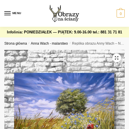
Skip
Skip
to
to
MENU
0
navigation
content
Infolinia: PONIEDZIAŁEK — PIĄTEK: 9.00-16.00
tel.: 881 31 71 81
Strona główna
/
Anna Wach - malarstwo
/
Replika obrazu Anny Wach – Na skraju pola