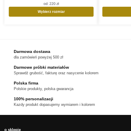
od:
220
zł
Wybierz rozmiar
Ten
produkt
ma
wiele
wariantów.
Opcje
Darmowa dostawa
można
dla zamówień powyżej 500 zł
wybrać
na
Darmowe próbki materiałów
stronie
Sprawdź grubość, fakturę oraz nasycenie kolorem
produktu
Polska firma
Polskie produkty, polska gwarancja
100% personalizacji
Kazdy produkt dopasujemy wymiarem i kolorem
o sklepie