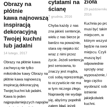
zioła
cytatami na
Obrazy na
ścianę
29 październik
płótnie
2016
kawa najnowszą
7 grudnia, 2016
Kuchnia po pr
inspiracją
Chyba każdy z nas
musi być taki
dekoracyjną
zna jakieś sentencje,
miejscem, w
wielu z nas bierze je
Twojej kuchni
którym wszys
bardzo na poważnie,
lub jadalni
będzie na swo
stara się niejako iść
miejscu. Czyli
14 lutego, 2017
wraz z nimi przez
muszą być
życie. Jeżeli sentencja
Obrazy na płótnie kawa
odpowiednie
jest sensowna, to
zachwycą nie tylko
sprzęty oraz
znaczy jest mądra,
miłośników kawy Obrazy na
wyposażenie, 
coś sobą reprezentuje,
płótnie kawa najnowszą
tego ciężko
to oczywiście nie ma
inspiracją dekoracyjną
wyobrazić sob
w tym niczego złego.
Twojej kuchni lub jadalni.
istnienie
Naprawdę nie wydaje
Kawa to jeden
jakiejkolwiek
się, abyśmy popełnili
najpopularniejszych napojów
kuchni.
zatem błąd, jeżeli