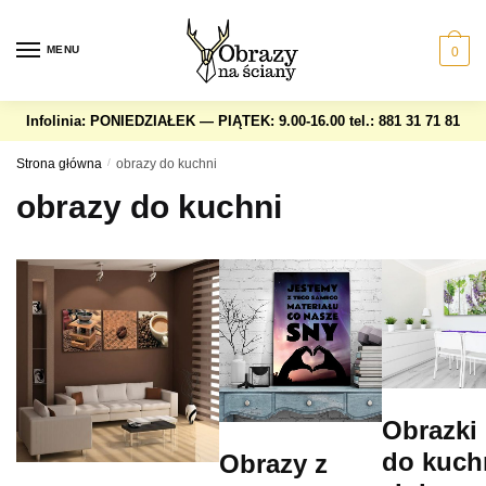
Skip
Skip
to
to
MENU
0
navigation
content
Infolinia: PONIEDZIAŁEK — PIĄTEK: 9.00-16.00
tel.: 881 31 71 81
Strona główna
/
obrazy do kuchni
obrazy do kuchni
Obrazki
do kuch
Obrazy z