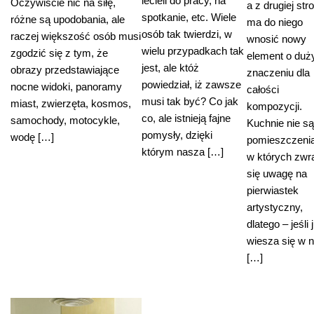
lecieli do pracy, na
Oczywiście nic na siłę,
a z drugiej str
spotkanie, etc. Wiele
różne są upodobania, ale
ma do niego
osób tak twierdzi, w
raczej większość osób musi
wnosić nowy
wielu przypadkach tak
zgodzić się z tym, że
element o du
jest, ale któż
obrazy przedstawiające
znaczeniu dla
powiedział, iż zawsze
nocne widoki, panoramy
całości
musi tak być? Co jak
miast, zwierzęta, kosmos,
kompozycji.
co, ale istnieją fajne
samochody, motocykle,
Kuchnie nie są
pomysły, dzięki
wodę […]
pomieszczeni
którym nasza […]
w których zwr
się uwagę na
pierwiastek
artystyczny,
dlatego – jeśli 
wiesza się w n
[…]