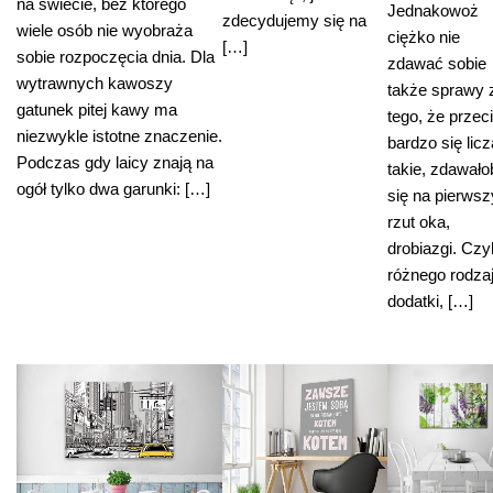
na świecie, bez którego
Jednakowoż
zdecydujemy się na
wiele osób nie wyobraża
ciężko nie
[…]
sobie rozpoczęcia dnia. Dla
zdawać sobie
wytrawnych kawoszy
także sprawy 
gatunek pitej kawy ma
tego, że przec
niezwykle istotne znaczenie.
bardzo się licz
Podczas gdy laicy znają na
takie, zdawało
ogół tylko dwa garunki: […]
się na pierwsz
rzut oka,
drobiazgi. Czyl
różnego rodza
dodatki, […]