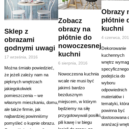
Obrazy 
płótnie 
Zobacz
kuchni
obrazy na
Sklep z
płótnie do
4 czerwca, 20
obrazami
nowoczesnej
godnymi uwagi
Dekorowanie
kuchni
kuchennych
17 września, 2016
wnętrz wymag
6 sierpnia, 2016
Można śmiało powiedzieć,
specyficznego
Nowoczesna kuchnia
że jeżeli zależy nam na
podejścia do
wcale nie musi być
pięknych wnętrzach
wyboru
jakimś bardzo
jakiegokolwiek
odpowiednich
bezdusznym
pomieszczenia – we
materiałów i
miejscem, w którym
własnym mieszkaniu, domu,
tematyki, któr
będziemy na siłę
ale także firmie, jak
powinna być
przygotowywali posiłki,
najbardziej powinniśmy
dostosowana 
pili kawę i w biegu
pomyśleć o kupnie obrazu.
aranżacji wnęt