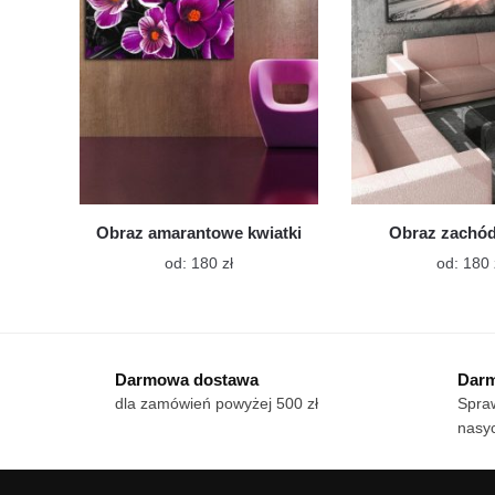
wybrać
na
stronie
produktu
Obraz amarantowe kwiatki
Obraz zachód
Ten
od:
180
zł
od:
180
produkt
ma
wiele
wariantów.
Darmowa dostawa
Darm
Opcje
dla zamówień powyżej 500 zł
Spraw
można
nasy
wybrać
na
stronie