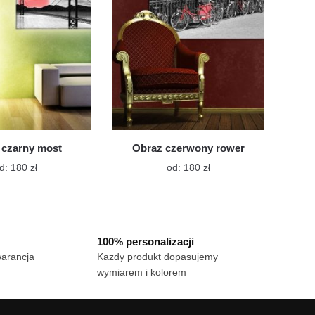
wybrać
wybrać
na
na
stronie
stronie
produktu
produktu
 czarny most
Obraz czerwony rower
Ten
Ten
d:
180
zł
od:
180
zł
produkt
produkt
ma
ma
wiele
wiele
wariantów.
wariantów.
100% personalizacji
Opcje
Opcje
warancja
Kazdy produkt dopasujemy
można
można
wymiarem i kolorem
wybrać
wybrać
na
na
stronie
stronie