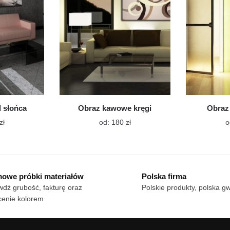
wybrać
wybrać
na
na
stronie
stronie
produktu
produktu
 słońca
Obraz kawowe kręgi
Obraz
Ten
Ten
zł
od:
180
zł
o
produkt
produkt
ma
ma
wiele
wiele
wariantów.
wariantów.
owe próbki materiałów
Polska firma
Opcje
Opcje
dź grubość, fakturę oraz
Polskie produkty, polska g
można
można
cenie kolorem
wybrać
wybrać
na
na
stronie
stronie