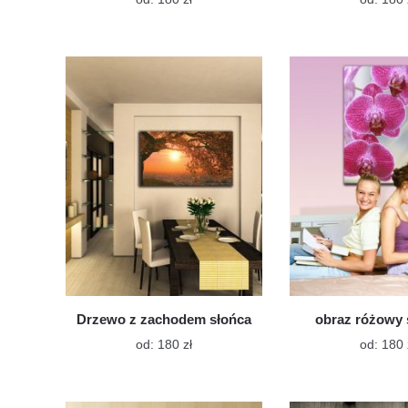
produkt
ma
wiele
wariantów.
Opcje
można
wybrać
na
stronie
produktu
Drzewo z zachodem słońca
obraz różowy 
Ten
od:
180
zł
od:
180
produkt
ma
wiele