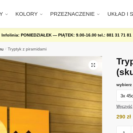
Y
KOLORY
PRZEZNACZENIE
UKŁAD I 
Infolinia: PONIEDZIAŁEK — PIĄTEK: 9.00-16.00
tel.: 881 31 71 81
nu
/
Tryptyk z piramidami
Try
(sk
wybierz 
Wyczyść
290
zł
ilość