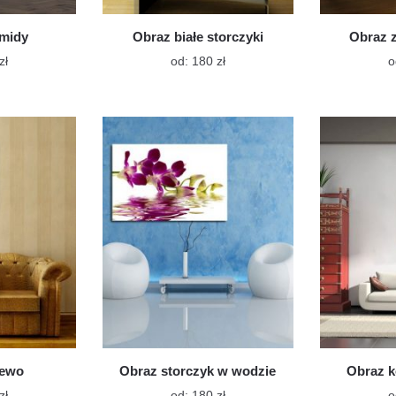
amidy
Obraz białe storczyki
Obraz z
Ten
Ten
zł
od:
180
zł
o
produkt
produkt
ma
ma
wiele
wiele
wariantów.
wariantów.
Opcje
Opcje
można
można
wybrać
wybrać
na
na
stronie
stronie
produktu
produktu
zewo
Obraz storczyk w wodzie
Obraz k
Ten
Ten
zł
od:
180
zł
o