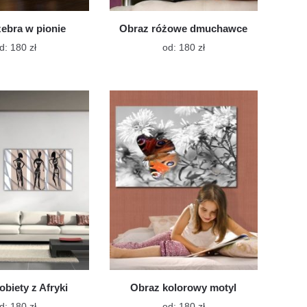
ebra w pionie
Obraz różowe dmuchawce
Ten
Ten
d:
180
zł
od:
180
zł
produkt
produkt
ma
ma
wiele
wiele
wariantów.
wariantów.
Opcje
Opcje
można
można
wybrać
wybrać
na
na
stronie
stronie
produktu
produktu
obiety z Afryki
Obraz kolorowy motyl
Ten
Ten
d:
180
zł
od:
180
zł