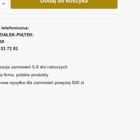
Dodaj do koszyka
ami
a telefoniczna:
ZIAŁEK-PIĄTEK:
00
1 31 71 81
zacja zamówień 5-8 dni roboczych
a firma, polskie produkty
owa wysyłka dla zamówień powyżej 500 zł