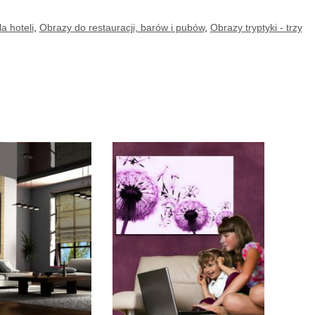
a hoteli
,
Obrazy do restauracji, barów i pubów
,
Obrazy tryptyki - trzy