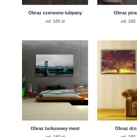
Obraz czerwone tulipany
Obraz pir
Ten
od:
180
zł
od:
180
produkt
ma
wiele
wariantów.
Opcje
można
wybrać
na
stronie
produktu
Obraz turkusowy most
Obraz dr
Ten
od:
180
zł
od:
180