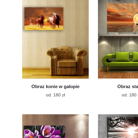
wariantów.
Opcje
można
wybrać
na
stronie
produktu
Obraz konie w galopie
Obraz st
Ten
od:
180
zł
od:
180
produkt
ma
wiele
wariantów.
Opcje
można