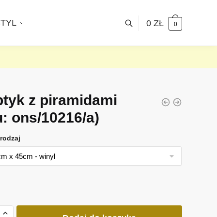
STYL
0
ZŁ
0
ptyk z piramidami
u: ons/10216/a)
rodzaj