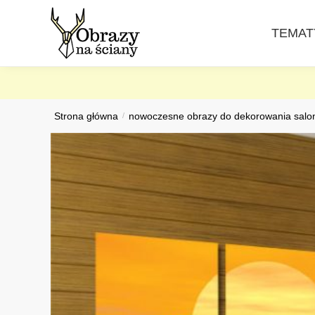
Skip
Skip
to
to
TEMAT
navigation
content
Strona główna
/
nowoczesne obrazy do dekorowania salo