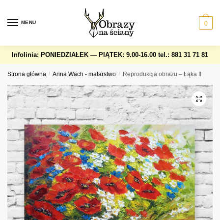
Skip
Skip
to
to
MENU
0
navigation
content
Infolinia: PONIEDZIAŁEK — PIĄTEK: 9.00-16.00
tel.: 881 31 71 81
Strona główna
/
Anna Wach - malarstwo
/
Reprodukcja obrazu – Łąka II