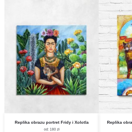
Replika obrazu portret Fridy i Xolotla
Replika obr
od:
180
zł