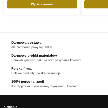
Wybierz rozmiar
Ten
produkt
ma
wiele
wariantów.
Opcje
można
Darmowa dostawa
wybrać
dla zamówień powyżej 500 zł
na
stronie
Darmowe próbki materiałów
produktu
Sprawdź grubość, fakturę oraz nasycenie kolorem
Polska firma
Polskie produkty, polska gwarancja
100% personalizacji
Kazdy produkt dopasujemy wymiarem i kolorem
o sklepie