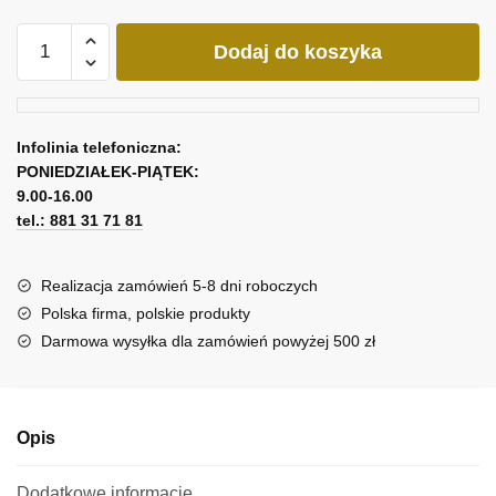
ilość
Dodaj do koszyka
Reprodukcja
obrazu
-
Łąka
Infolinia telefoniczna:
II
PONIEDZIAŁEK-PIĄTEK:
9.00-16.00
tel.: 881 31 71 81
Realizacja zamówień 5-8 dni roboczych
Polska firma, polskie produkty
Darmowa wysyłka dla zamówień powyżej 500 zł
Opis
Dodatkowe informacje