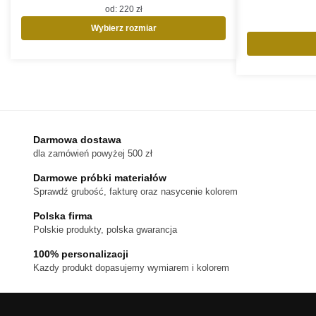
od:
220
zł
Wybierz rozmiar
Ten
produkt
ma
wiele
wariantów.
Opcje
można
Darmowa dostawa
wybrać
dla zamówień powyżej 500 zł
na
stronie
Darmowe próbki materiałów
produktu
Sprawdź grubość, fakturę oraz nasycenie kolorem
Polska firma
Polskie produkty, polska gwarancja
100% personalizacji
Kazdy produkt dopasujemy wymiarem i kolorem