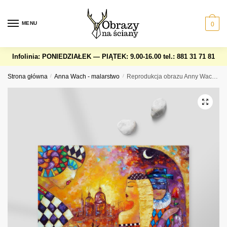
Skip
Skip
to
to
MENU
0
navigation
content
Infolinia: PONIEDZIAŁEK — PIĄTEK: 9.00-16.00
tel.: 881 31 71 81
Strona główna
/
Anna Wach - malarstwo
/
Reprodukcja obrazu Anny Wach – randka w Wenecji