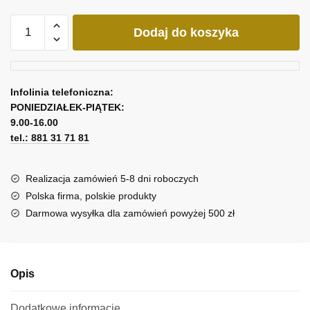
ilość
Dodaj do koszyka
Reprodukcja
obrazu
Anny
Wach
Infolinia telefoniczna:
-
PONIEDZIAŁEK-PIĄTEK:
randka
9.00-16.00
w
tel.: 881 31 71 81
Wenecji
Realizacja zamówień 5-8 dni roboczych
Polska firma, polskie produkty
Darmowa wysyłka dla zamówień powyżej 500 zł
Opis
Dodatkowe informacje