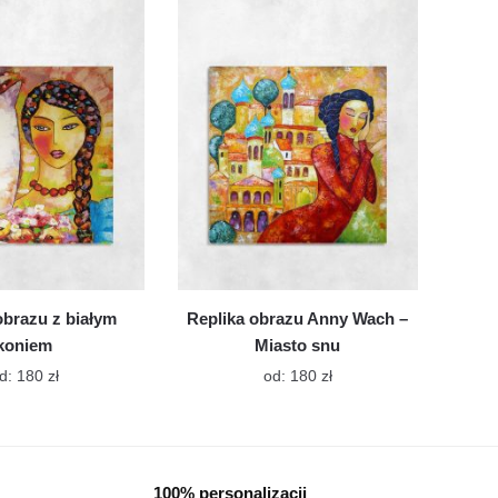
wiele
wiele
wariantów.
wariantów.
Opcje
Opcje
można
można
wybrać
wybrać
na
na
stronie
stronie
produktu
produktu
obrazu z białym
Replika obrazu Anny Wach –
koniem
Miasto snu
Ten
Ten
d:
180
zł
od:
180
zł
produkt
produkt
ma
ma
wiele
wiele
wariantów.
wariantów.
100% personalizacji
Opcje
Opcje