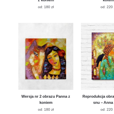
Ten
od:
180
zł
od:
220
produkt
ma
wiele
wariantów.
Opcje
można
wybrać
na
stronie
produktu
Wersja nr 2 obrazu Panna z
Reprodukcja obra
koniem
snu – Anna
Ten
od:
180
zł
od:
220