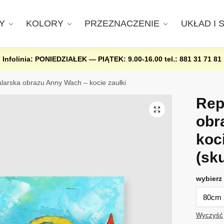
Y
KOLORY
PRZEZNACZENIE
UKŁAD I 
Infolinia: PONIEDZIAŁEK — PIĄTEK: 9.00-16.00
tel.: 881 31 71 81
larska obrazu Anny Wach – kocie zaułki
Rep
obr
koci
(sk
wybierz 
Wyczyść