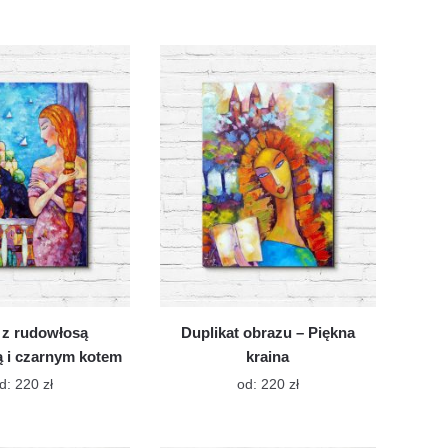
produkt
produkt
ma
ma
wiele
wiele
wariantów.
wariantów.
Opcje
Opcje
można
można
wybrać
wybrać
na
na
stronie
stronie
produktu
produktu
 z rudowłosą
Duplikat obrazu – Piękna
 i czarnym kotem
kraina
Ten
Ten
d:
220
zł
od:
220
zł
produkt
produkt
ma
ma