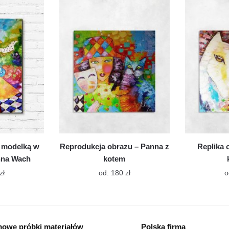
wiele
wiele
wariantów.
wariantów.
Opcje
Opcje
można
można
wybrać
wybrać
na
na
stronie
stronie
produktu
produktu
 modelką w
Reprodukcja obrazu – Panna z
Replika 
nna Wach
kotem
Ten
Ten
zł
od:
180
zł
o
produkt
produkt
ma
ma
wiele
wiele
wariantów.
wariantów.
owe próbki materiałów
Polska firma
Opcje
Opcje