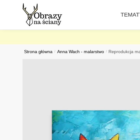
Skip
Skip
to
to
TEMAT
navigation
content
Strona główna
/
Anna Wach - malarstwo
/
Reprodukcja ma