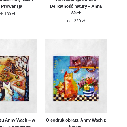
a Prowansja
Delikatność natury – Anna
Wach
Ten
d:
180
zł
produkt
Ten
od:
220
zł
ma
produkt
wiele
ma
wariantów.
wiele
Opcje
wariantów.
można
Opcje
wybrać
można
na
wybrać
stronie
na
produktu
stronie
produktu
zu Anny Wach – w
Oleodruk obrazu Anny Wach z
nu – autoportret
kotami