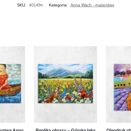
SKU:
40149n
Kategoria:
Anna Wach - malarstwo
arstwa Anny
Replika obrazu – Górska łąka
Oleodruk o