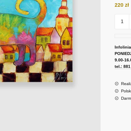
220
zł
ilość
Reprod
malarsk
obrazu
Anny
Infolini
PONIED
Wach
9.00-16.
-
tel.: 88
kocie
zaułki
Reali
Polsk
Darm