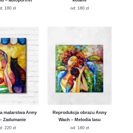
Ten
Ten
d:
180
zł
od:
180
zł
produkt
produkt
ma
ma
wiele
wiele
wariantów.
wariantów.
Opcje
Opcje
można
można
wybrać
wybrać
na
na
stronie
stronie
produktu
produktu
a malarstwa Anny
Reprodukcja obrazu Anny
– Zadumanie
Wach – Melodia lasu
Ten
Ten
d:
220
zł
od:
180
zł