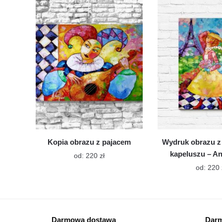
Opcje
można
wybrać
na
stronie
produktu
Kopia obrazu z pajacem
Wydruk obrazu z
kapeluszu – A
Ten
od:
220
zł
produkt
od:
220
ma
wiele
wariantów.
Opcje
Darmowa dostawa
Darm
można