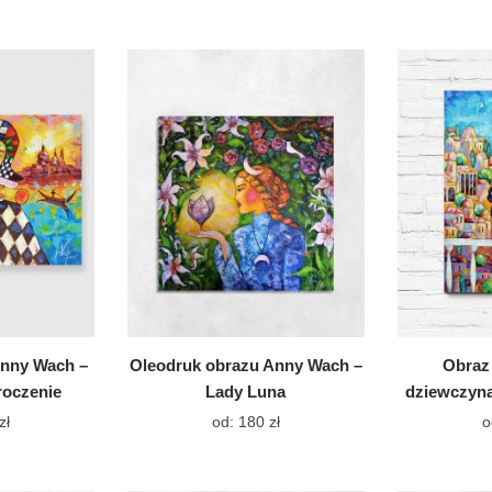
produkt
produkt
ma
ma
wiele
wiele
wariantów.
wariantów.
Opcje
Opcje
można
można
wybrać
wybrać
na
na
stronie
stronie
produktu
produktu
Anny Wach –
Oleodruk obrazu Anny Wach –
Obraz
roczenie
Lady Luna
dziewczyną
Ten
Ten
zł
od:
180
zł
o
produkt
produkt
ma
ma