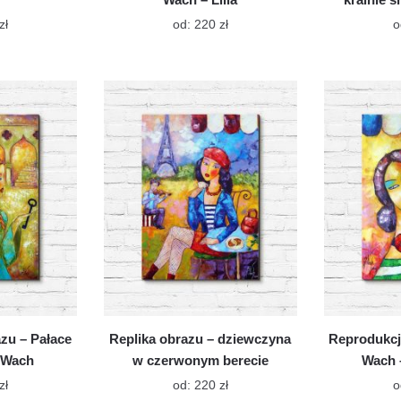
Ten
Ten
zł
od:
220
zł
o
produkt
produkt
ma
ma
wiele
wiele
wariantów.
wariantów.
Opcje
Opcje
można
można
wybrać
wybrać
na
na
stronie
stronie
produktu
produktu
zu – Pałace
Replika obrazu – dziewczyna
Reprodukcj
 Wach
w czerwonym berecie
Wach 
Ten
Ten
zł
od:
220
zł
o