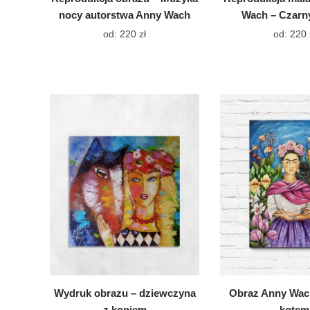
nocy autorstwa Anny Wach
Wach – Czarn
Ten
od:
220
zł
od:
220
produkt
ma
wiele
wariantów.
Opcje
można
wybrać
na
stronie
produktu
Wydruk obrazu – dziewczyna
Obraz Anny Wach
z koniem
kotem