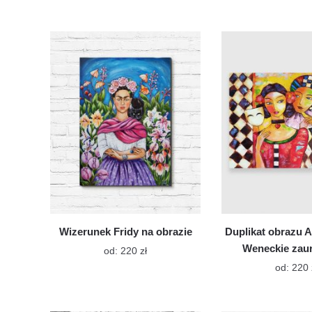
produkt
ma
wiele
wariantów.
Opcje
można
wybrać
na
stronie
produktu
Wizerunek Fridy na obrazie
Duplikat obrazu 
Weneckie zau
Ten
od:
220
zł
produkt
od:
220
ma
wiele
wariantów.