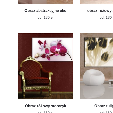
Obraz abstrakcyjne oko
obraz różowy 
Ten
od:
180
zł
od:
180
produkt
ma
wiele
wariantów.
Opcje
można
wybrać
na
stronie
produktu
Obraz różowy storczyk
Obraz tul
Ten
od:
180
zł
od:
180