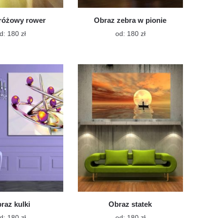
różowy rower
Obraz zebra w pionie
Ten
Ten
d:
180
zł
od:
180
zł
produkt
produkt
ma
ma
wiele
wiele
wariantów.
wariantów.
Opcje
Opcje
można
można
wybrać
wybrać
na
na
stronie
stronie
produktu
produktu
raz kulki
Obraz statek
Ten
Ten
d:
180
zł
od:
180
zł