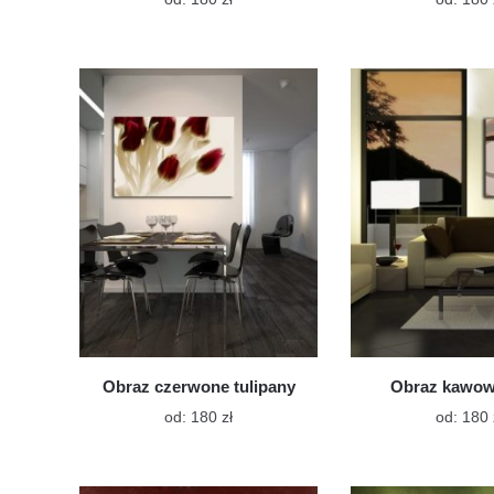
produkt
ma
wiele
wariantów.
Opcje
można
wybrać
na
stronie
produktu
Obraz czerwone tulipany
Obraz kawow
Ten
od:
180
zł
od:
180
produkt
ma
wiele