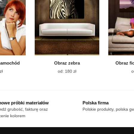
wybrać
wybrać
na
na
stronie
stronie
produktu
produktu
samochód
Obraz zebra
Obraz fi
Ten
Ten
zł
od:
180
zł
o
produkt
produkt
ma
ma
wiele
wiele
wariantów.
wariantów.
owe próbki materiałów
Polska firma
Opcje
Opcje
dź grubość, fakturę oraz
Polskie produkty, polska g
można
można
cenie kolorem
wybrać
wybrać
na
na
stronie
stronie