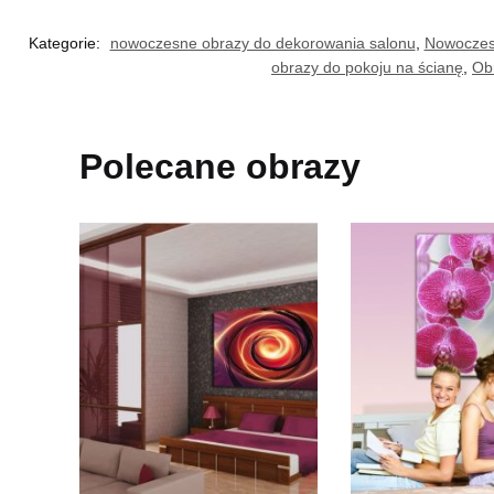
Kategorie:
nowoczesne obrazy do dekorowania salonu
,
Nowoczesn
obrazy do pokoju na ścianę
,
Obr
Polecane obrazy