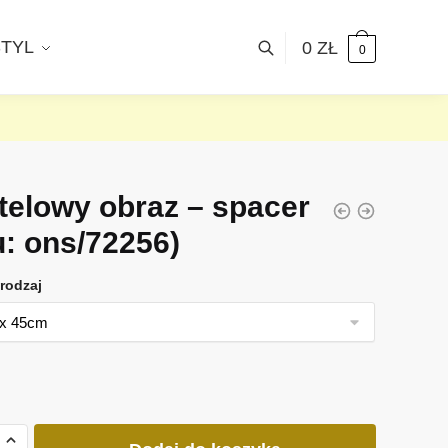
STYL
0
ZŁ
0
telowy obraz – spacer
u: ons/72256)
rodzaj