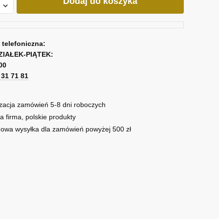
Dodaj do koszyka
owy
a telefoniczna:
ZIAŁEK-PIĄTEK:
00
1 31 71 81
zacja zamówień 5-8 dni roboczych
a firma, polskie produkty
owa wysyłka dla zamówień powyżej 500 zł