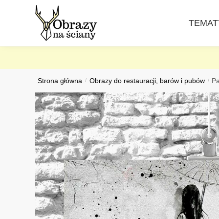
Skip
Skip
to
to
TEMAT
navigation
content
Strona główna
/
Obrazy do restauracji, barów i pubów
/
Pa