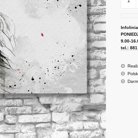
Pastel
obraz
-
spacer
Infolini
PONIED
9.00-16.
tel.: 88
Reali
Polsk
Darm