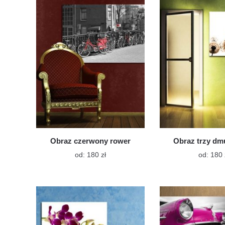
wariantów.
Opcje
można
wybrać
na
stronie
produktu
Obraz czerwony rower
Obraz trzy d
Ten
od:
180
zł
od:
180
produkt
ma
wiele
wariantów.
Opcje
można