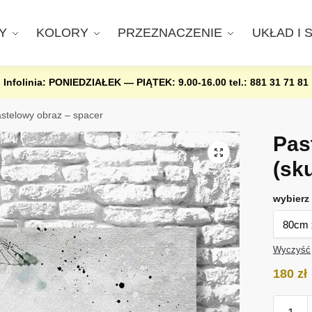
Y
KOLORY
PRZEZNACZENIE
UKŁAD I 
Infolinia: PONIEDZIAŁEK — PIĄTEK: 9.00-16.00
tel.: 881 31 71 81
stelowy obraz – spacer
Pas
(sk
wybierz 
Wyczyść
180
zł
ilość