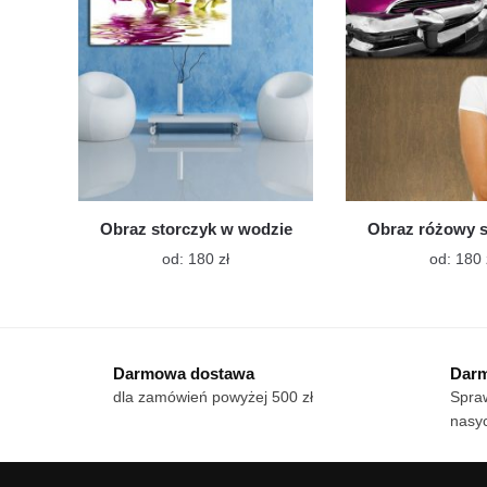
wybrać
na
stronie
produktu
Obraz storczyk w wodzie
Obraz różowy 
Ten
od:
180
zł
od:
180
produkt
ma
wiele
wariantów.
Darmowa dostawa
Darm
Opcje
dla zamówień powyżej 500 zł
Spraw
można
nasy
wybrać
na
stronie