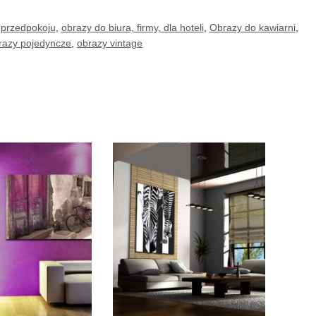
 przedpokoju
,
obrazy do biura, firmy, dla hoteli
,
Obrazy do kawiarni
,
razy pojedyncze
,
obrazy vintage