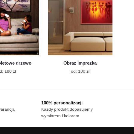
wybrać
wybrać
na
na
stronie
stronie
produktu
produktu
oletowe drzewo
Obraz imprezka
Ten
Ten
d:
180
zł
od:
180
zł
produkt
produkt
ma
ma
wiele
wiele
wariantów.
wariantów.
100% personalizacji
Opcje
Opcje
warancja
Kazdy produkt dopasujemy
można
można
wymiarem i kolorem
wybrać
wybrać
na
na
stronie
stronie