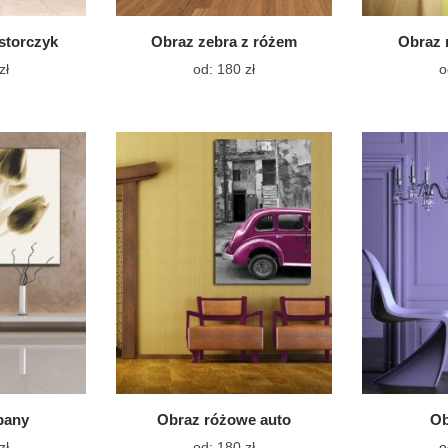
storczyk
Obraz zebra z różem
Obraz 
Ten
Ten
zł
od:
180
zł
o
produkt
produkt
ma
ma
wiele
wiele
wariantów.
wariantów.
Opcje
Opcje
można
można
wybrać
wybrać
na
na
stronie
stronie
produktu
produktu
ipany
Obraz różowe auto
Ob
Ten
Ten
zł
od:
180
zł
o