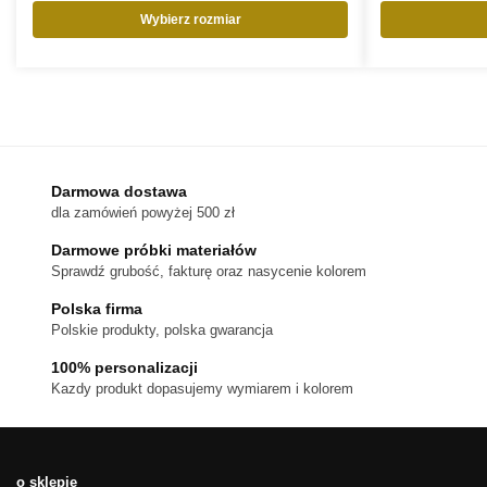
Wybierz rozmiar
Ten
produkt
ma
wiele
wariantów.
Opcje
można
Darmowa dostawa
wybrać
dla zamówień powyżej 500 zł
na
stronie
Darmowe próbki materiałów
produktu
Sprawdź grubość, fakturę oraz nasycenie kolorem
Polska firma
Polskie produkty, polska gwarancja
100% personalizacji
Kazdy produkt dopasujemy wymiarem i kolorem
o sklepie