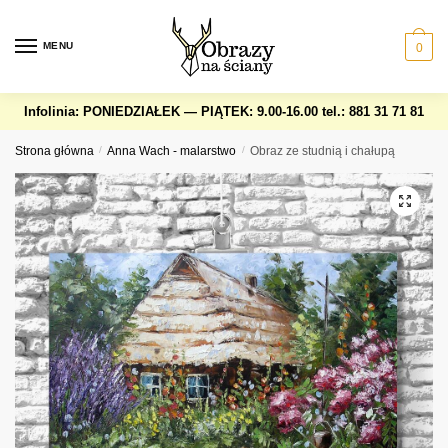
Skip
Skip
to
to
MENU
0
navigation
content
Infolinia: PONIEDZIAŁEK — PIĄTEK: 9.00-16.00
tel.: 881 31 71 81
Strona główna
/
Anna Wach - malarstwo
/
Obraz ze studnią i chałupą