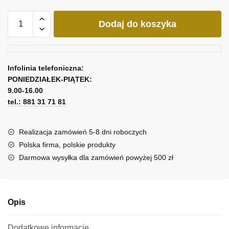
ilość
Dodaj do koszyka
Obraz
ze
studnią
i
Infolinia telefoniczna:
chałupą
PONIEDZIAŁEK-PIĄTEK:
9.00-16.00
tel.: 881 31 71 81
Realizacja zamówień 5-8 dni roboczych
Polska firma, polskie produkty
Darmowa wysyłka dla zamówień powyżej 500 zł
Opis
Dodatkowe informacje