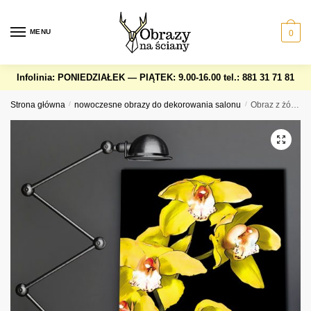
Skip
Skip
to
to
MENU
0
navigation
content
Infolinia: PONIEDZIAŁEK — PIĄTEK: 9.00-16.00
tel.: 881 31 71 81
Strona główna
/
nowoczesne obrazy do dekorowania salonu
/
Obraz z żółtymi storczykami