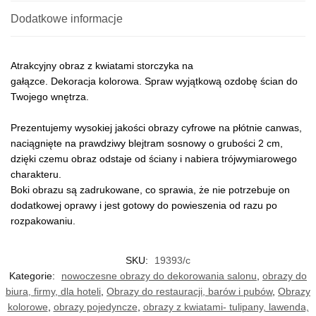
Dodatkowe informacje
Atrakcyjny obraz z kwiatami storczyka na
gałązce. Dekoracja kolorowa. Spraw wyjątkową ozdobę ścian do
Twojego wnętrza.
Prezentujemy wysokiej jakości obrazy cyfrowe na płótnie canwas,
naciągnięte na prawdziwy blejtram sosnowy o grubości 2 cm,
dzięki czemu obraz odstaje od ściany i nabiera trójwymiarowego
charakteru.
Boki obrazu są zadrukowane, co sprawia, że nie potrzebuje on
dodatkowej oprawy i jest gotowy do powieszenia od razu po
rozpakowaniu.
SKU:
19393/c
Kategorie:
nowoczesne obrazy do dekorowania salonu
,
obrazy do
biura, firmy, dla hoteli
,
Obrazy do restauracji, barów i pubów
,
Obrazy
kolorowe
,
obrazy pojedyncze
,
obrazy z kwiatami- tulipany, lawenda,