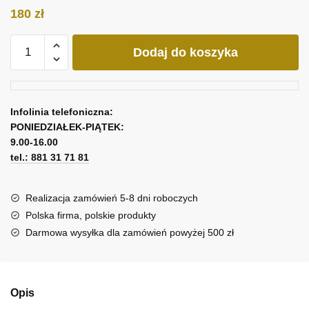
180
zł
ilość
Dodaj do koszyka
Obraz
z
żółtymi
storczykami
Infolinia telefoniczna:
PONIEDZIAŁEK-PIĄTEK:
9.00-16.00
tel.: 881 31 71 81
Realizacja zamówień 5-8 dni roboczych
Polska firma, polskie produkty
Darmowa wysyłka dla zamówień powyżej 500 zł
Opis