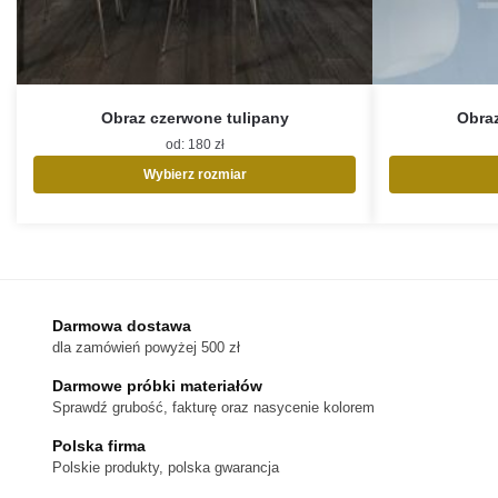
Obraz czerwone tulipany
Obraz
od:
180
zł
Wybierz rozmiar
Ten
produkt
ma
wiele
wariantów.
Opcje
Darmowa dostawa
można
dla zamówień powyżej 500 zł
wybrać
na
Darmowe próbki materiałów
stronie
Sprawdź grubość, fakturę oraz nasycenie kolorem
produktu
Polska firma
Polskie produkty, polska gwarancja