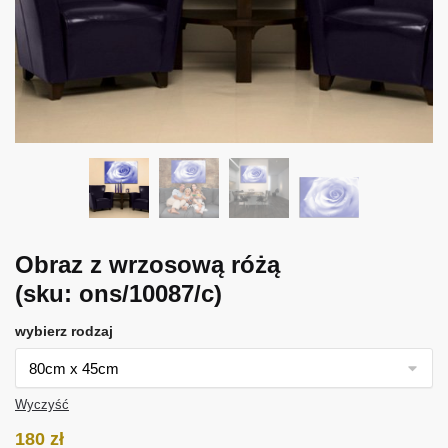
Obraz z wrzosową różą
(sku: ons/10087/c)
wybierz rodzaj
Wyczyść
180
zł