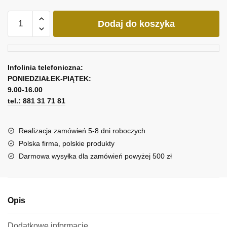
ilość
Dodaj do koszyka
Obraz
z
wrzosową
różą
Infolinia telefoniczna:
PONIEDZIAŁEK-PIĄTEK:
9.00-16.00
tel.: 881 31 71 81
Realizacja zamówień 5-8 dni roboczych
Polska firma, polskie produkty
Darmowa wysyłka dla zamówień powyżej 500 zł
Opis
Dodatkowe informacje