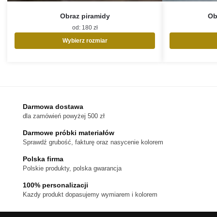
Obraz piramidy
Ob
od:
180
zł
Wybierz rozmiar
Ten
produkt
ma
wiele
wariantów.
Opcje
Darmowa dostawa
można
dla zamówień powyżej 500 zł
wybrać
na
Darmowe próbki materiałów
stronie
Sprawdź grubość, fakturę oraz nasycenie kolorem
produktu
Polska firma
Polskie produkty, polska gwarancja
100% personalizacji
Kazdy produkt dopasujemy wymiarem i kolorem