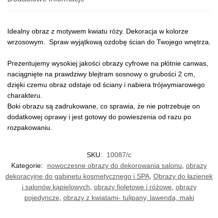
Idealny obraz z motywem kwiatu róży. Dekoracja w kolorze
wrzosowym. Spraw wyjątkową ozdobę ścian do Twojego wnętrza.
Prezentujemy wysokiej jakości obrazy cyfrowe na płótnie canwas,
naciągnięte na prawdziwy blejtram sosnowy o grubości 2 cm,
dzięki czemu obraz odstaje od ściany i nabiera trójwymiarowego
charakteru.
Boki obrazu są zadrukowane, co sprawia, że nie potrzebuje on
dodatkowej oprawy i jest gotowy do powieszenia od razu po
rozpakowaniu.
SKU:
10087/c
Kategorie:
nowoczesne obrazy do dekorowania salonu
,
obrazy
dekoracyjne do gabinetu kosmetycznego i SPA
,
Obrazy do łazienek
i salonów kąpielowych
,
obrazy fioletowe i różowe
,
obrazy
pojedyncze
,
obrazy z kwiatami- tulipany, lawenda, maki