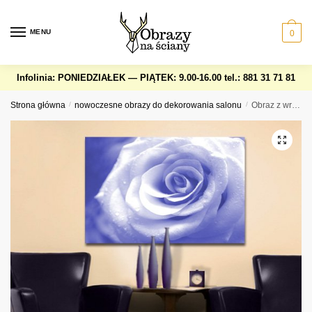
Skip
Skip
to
to
MENU
0
navigation
content
Infolinia: PONIEDZIAŁEK — PIĄTEK: 9.00-16.00
tel.: 881 31 71 81
Strona główna
/
nowoczesne obrazy do dekorowania salonu
/
Obraz z wrzosową różą