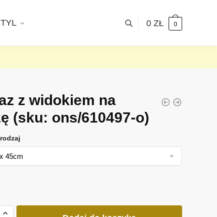
STYL
0
ZŁ
0
az z widokiem na
żę
(sku: ons/610497-o)
rodzaj