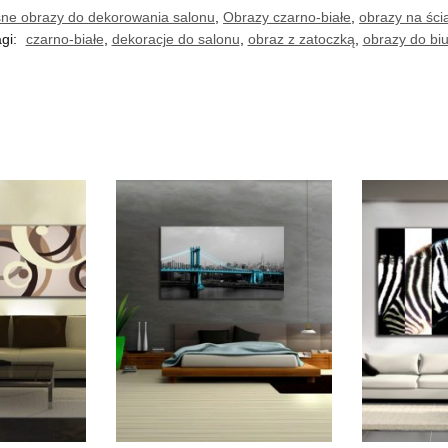
ne obrazy do dekorowania salonu
,
Obrazy czarno-białe
,
obrazy na śc
agi:
czarno-białe
,
dekoracje do salonu
,
obraz z zatoczką
,
obrazy do bi