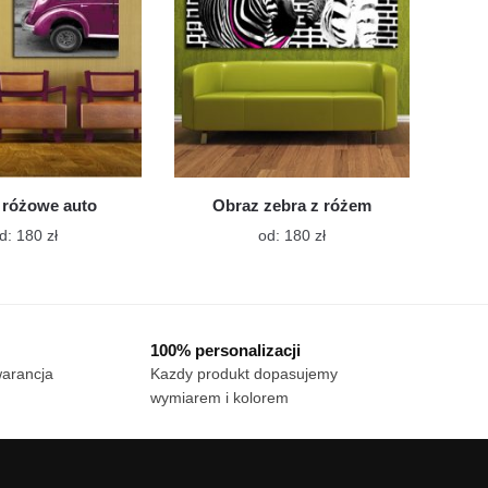
na
na
stronie
stronie
produktu
produktu
 różowe auto
Obraz zebra z różem
Ten
Ten
d:
180
zł
od:
180
zł
produkt
produkt
ma
ma
wiele
wiele
wariantów.
wariantów.
100% personalizacji
Opcje
Opcje
warancja
Kazdy produkt dopasujemy
można
można
wymiarem i kolorem
wybrać
wybrać
na
na
stronie
stronie
produktu
produktu