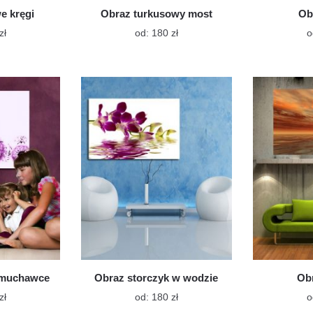
e kręgi
Obraz turkusowy most
Ob
Ten
Ten
zł
od:
180
zł
o
produkt
produkt
ma
ma
wiele
wiele
wariantów.
wariantów.
Opcje
Opcje
można
można
wybrać
wybrać
na
na
stronie
stronie
produktu
produktu
dmuchawce
Obraz storczyk w wodzie
Obr
Ten
Ten
zł
od:
180
zł
o
produkt
produkt