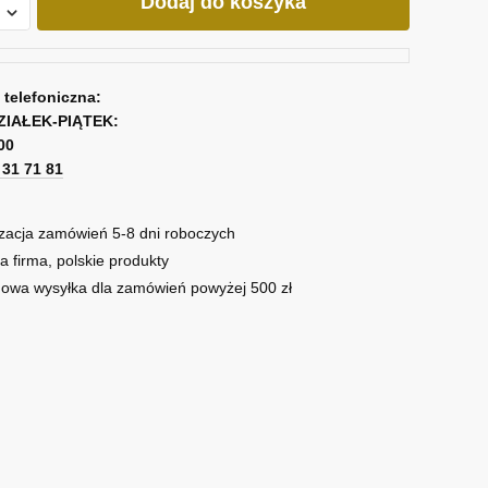
Dodaj do koszyka
em
a telefoniczna:
ZIAŁEK-PIĄTEK:
00
1 31 71 81
zacja zamówień 5-8 dni roboczych
a firma, polskie produkty
owa wysyłka dla zamówień powyżej 500 zł