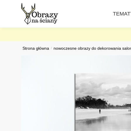
Skip
Skip
to
to
TEMAT
navigation
content
Strona główna
/
nowoczesne obrazy do dekorowania salo