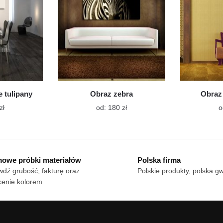
na
na
stronie
stronie
produktu
produktu
 tulipany
Obraz zebra
Obraz
Ten
Ten
zł
od:
180
zł
o
produkt
produkt
ma
ma
wiele
wiele
wariantów.
wariantów.
owe próbki materiałów
Polska firma
Opcje
Opcje
dź grubość, fakturę oraz
Polskie produkty, polska g
można
można
cenie kolorem
wybrać
wybrać
na
na
stronie
stronie
produktu
produktu