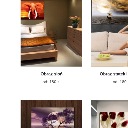
Opcje
można
wybrać
na
stronie
produktu
Obraz słoń
Obraz statek i
Ten
od:
180
zł
od:
180
produkt
ma
wiele
wariantów.
Opcje
można
wybrać