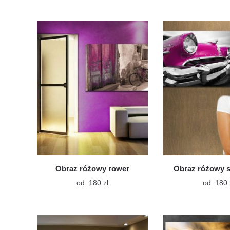
ma
wiele
wariantów.
Opcje
można
wybrać
na
stronie
produktu
Obraz różowy rower
Obraz różowy 
Ten
od:
180
zł
od:
180
produkt
ma
wiele
wariantów.