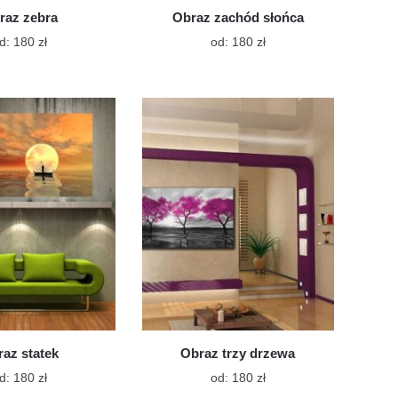
raz zebra
Obraz zachód słońca
Ten
Ten
d:
180
zł
od:
180
zł
produkt
produkt
ma
ma
wiele
wiele
wariantów.
wariantów.
Opcje
Opcje
można
można
wybrać
wybrać
na
na
stronie
stronie
produktu
produktu
az statek
Obraz trzy drzewa
Ten
Ten
d:
180
zł
od:
180
zł
produkt
produkt