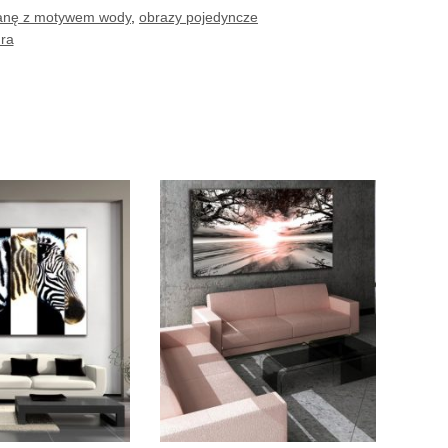
ianę z motywem wody
,
obrazy pojedyncze
ura