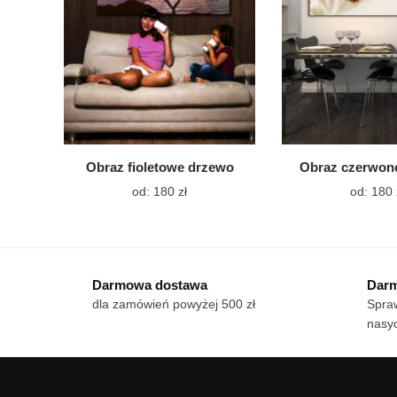
na
stronie
produktu
Obraz fioletowe drzewo
Obraz czerwone
Ten
od:
180
zł
od:
180
produkt
ma
wiele
wariantów.
Darmowa dostawa
Darm
Opcje
dla zamówień powyżej 500 zł
Spraw
można
nasy
wybrać
na
stronie
produktu