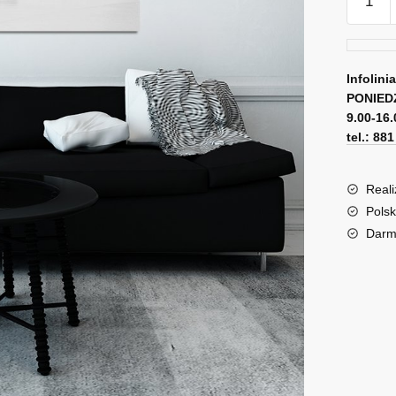
Obraz
z
widoki
na
Infolini
PONIED
plażę
9.00-16.
tel.: 88
Reali
Polsk
Darm