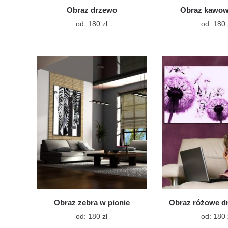
Obraz drzewo
Obraz kawow
Ten
od:
180
zł
od:
180
produkt
ma
wiele
wariantów.
Opcje
można
wybrać
na
stronie
produktu
Obraz zebra w pionie
Obraz różowe 
Ten
od:
180
zł
od:
180
produkt