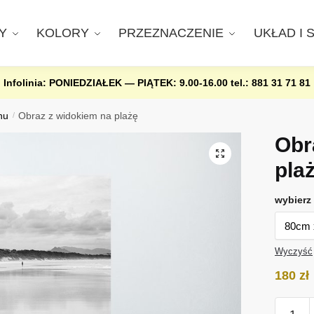
Y
KOLORY
PRZEZNACZENIE
UKŁAD I 
Infolinia: PONIEDZIAŁEK — PIĄTEK: 9.00-16.00
tel.: 881 31 71 81
nu
/
Obraz z widokiem na plażę
Obr
pla
wybierz 
Wyczyść
180
zł
ilość