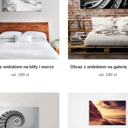
stronie
stroni
produktu
produ
z widokiem na klify i morze
Obraz z widokiem na galerię
Ten
Ten
od:
180
zł
od:
180
zł
produkt
produk
ma
ma
wiele
wiele
wariantów.
warian
Opcje
Opcje
można
możn
wybrać
wybra
na
na