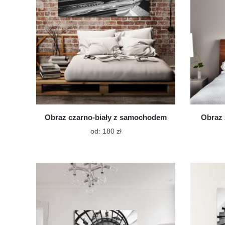
stronie
produktu
Obraz czarno-biały z samochodem
Obraz 
Ten
od:
180
zł
produkt
ma
wiele
wariantów.
Opcje
można
wybrać
na