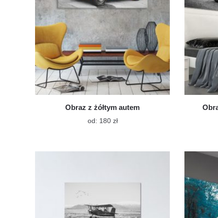
Obraz z żółtym autem
Obra
Ten
od:
180
zł
produkt
ma
wiele
wariantów.
Opcje
można
wybrać
na
stronie