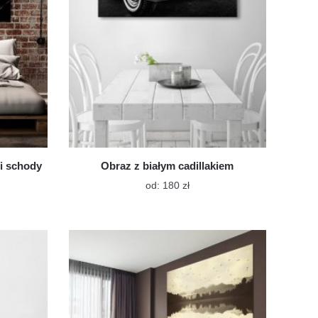
e
stronie
ktu
produktu
 i schody
Obraz z białym cadillakiem
Ten
od:
180
zł
t
produkt
ma
wiele
tów.
wariantów.
Opcje
a
można
ć
wybrać
na