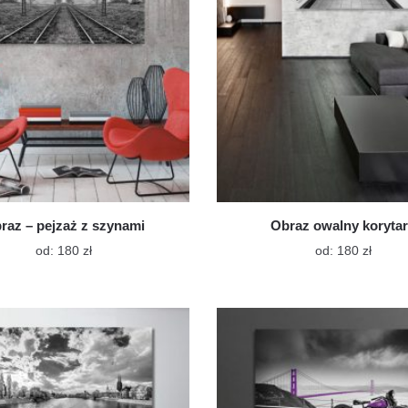
stronie
stroni
produktu
produ
raz – pejzaż z szynami
Obraz owalny koryta
Ten
Ten
od:
180
zł
od:
180
zł
produkt
produk
ma
ma
wiele
wiele
wariantów.
warian
Opcje
Opcje
można
możn
wybrać
wybra