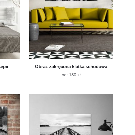
epii
Obraz zakręcona klatka schodowa
Ten
od:
180
zł
t
produkt
ma
wiele
tów.
wariantów.
Opcje
a
można
ć
wybrać
na
e
stronie