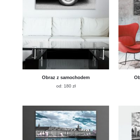
stronie
produktu
Obraz z samochodem
Ob
Ten
od:
180
zł
produkt
ma
wiele
wariantów.
Opcje
można
wybrać