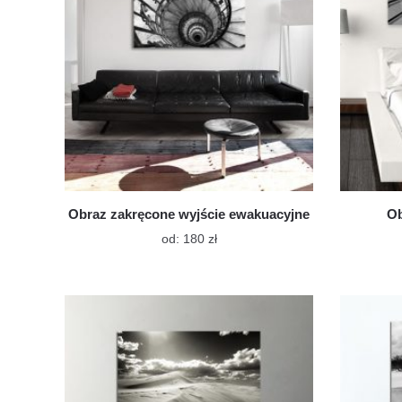
stronie
produktu
Obraz zakręcone wyjście ewakuacyjne
Ob
Ten
od:
180
zł
produkt
ma
wiele
wariantów.
Opcje
można
wybrać
na