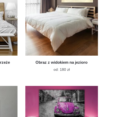
e
stronie
ktu
produktu
rzeże
Obraz z widokiem na jezioro
Ten
od:
180
zł
t
produkt
ma
wiele
tów.
wariantów.
Opcje
a
można
ć
wybrać
na