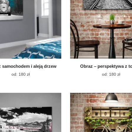
produktu
produ
z samochodem i aleją drzew
Obraz – perspektywa z t
Ten
Ten
od:
180
zł
od:
180
zł
produkt
produk
ma
ma
wiele
wiele
wariantów.
warian
Opcje
Opcje
można
możn
wybrać
wybra
na
na