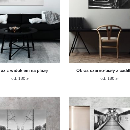
stronie
stroni
produktu
produ
az z widokiem na plażę
Obraz czarno-biały z cadil
Ten
Ten
od:
180
zł
od:
180
zł
produkt
produk
ma
ma
wiele
wiele
wariantów.
warian
Opcje
Opcje
można
możn
wybrać
wybra
na
na