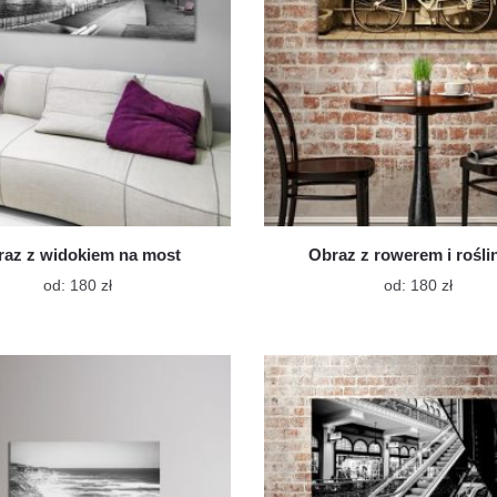
stronie
stroni
produktu
produ
az z widokiem na most
Obraz z rowerem i rośli
Ten
Ten
od:
180
zł
od:
180
zł
produkt
produk
ma
ma
wiele
wiele
wariantów.
warian
Opcje
Opcje
można
możn
wybrać
wybra
na
na