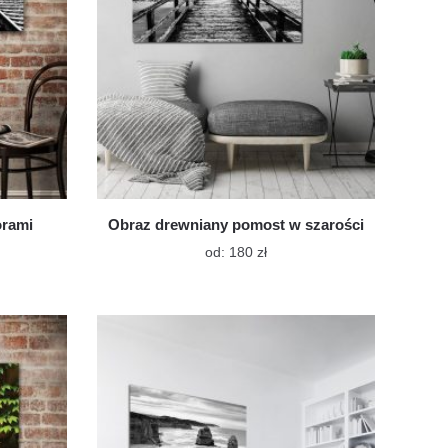
ktu
produktu
orami
Obraz drewniany pomost w szarości
Ten
od:
180
zł
t
produkt
ma
wiele
tów.
wariantów.
Opcje
a
można
ć
wybrać
na