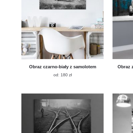
produktu
Obraz czarno-biały z samolotem
Obraz 
Ten
od:
180
zł
produkt
ma
wiele
wariantów.
Opcje
można
wybrać
na