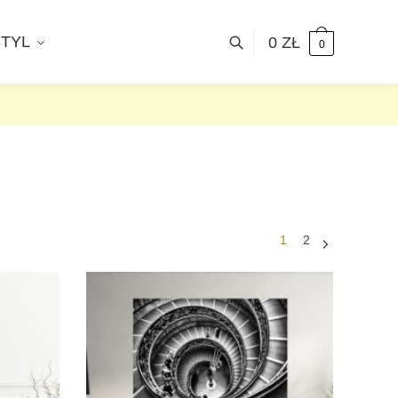
STYL
0
ZŁ
0
1
2