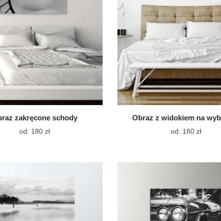
stronie
stroni
produktu
produ
raz zakręcone schody
Obraz z widokiem na wyb
Ten
Ten
od:
180
zł
od:
180
zł
produkt
produk
ma
ma
wiele
wiele
wariantów.
warian
Opcje
Opcje
można
możn
wybrać
wybra
na
na