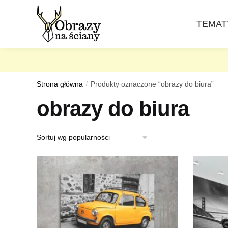
Skip
Skip
to
to
TEMAT
navigation
content
Strona główna
/
Produkty oznaczone “obrazy do biura”
obrazy do biura