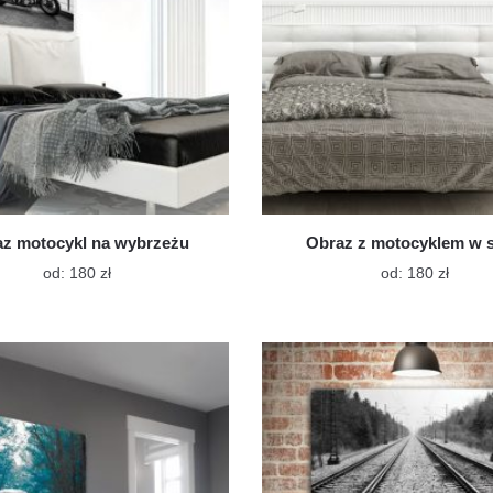
z motocykl na wybrzeżu
Obraz z motocyklem w s
Ten
Ten
od:
180
zł
od:
180
zł
produkt
produk
ma
ma
wiele
wiele
wariantów.
warian
Opcje
Opcje
można
możn
wybrać
wybra
na
na
stronie
stroni