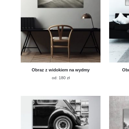
stronie
produktu
Obraz z widokiem na wydmy
Obr
Ten
od:
180
zł
produkt
ma
wiele
wariantów.
Opcje
można
wybrać
na