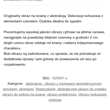
Oryginalny obraz na ścianę z abstrakcją. Dekoracja turkusowa z
elementami czerwieni. Ozdoba idealna do sypialni.
Prezentujemy wysokiej jakości obrazy cyfrowe na płótnie canwas,
naciągnięte na prawdziwy blejtram sosnowy o grubości 2 cm,
dzięki czemu obraz odstaje od ściany i nabiera trójwymiarowego
charakteru.
Boki obrazu są zadrukowane, co sprawia, że nie potrzebuje on
dodatkowej oprawy i jest gotowy do powieszenia od razu po
rozpakowaniu.
SKU:
620047-o
Kategorie:
abstrakcje - obrazy z motywami geometrycznymi,
smugami, okręgami
,
Nowoczesne, abstrakcyjne obrazy do sypialni
,
obrazy do pokoju na ścianę
,
obrazy pojedyncze
,
Obrazy turkusowe,
miętowe