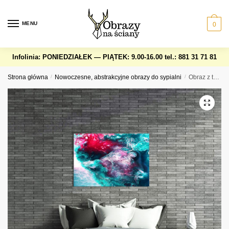
Skip
Skip
to
to
MENU
0
navigation
content
Infolinia: PONIEDZIAŁEK — PIĄTEK: 9.00-16.00
tel.: 881 31 71 81
Strona główna
/
Nowoczesne, abstrakcyjne obrazy do sypialni
/
Obraz z turkusowym wzorem