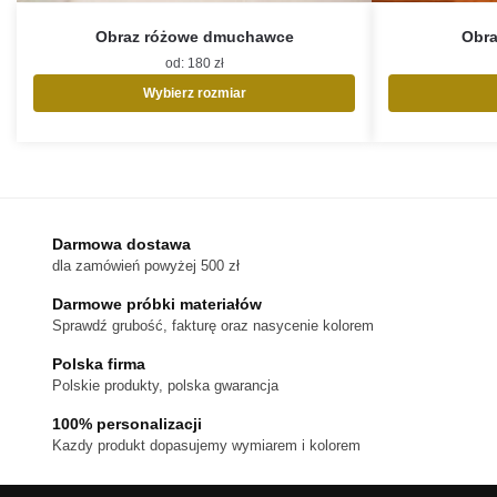
Obraz różowe dmuchawce
Obra
od:
180
zł
Wybierz rozmiar
Ten
produkt
ma
wiele
wariantów.
Opcje
Darmowa dostawa
można
dla zamówień powyżej 500 zł
wybrać
na
Darmowe próbki materiałów
stronie
Sprawdź grubość, fakturę oraz nasycenie kolorem
produktu
Polska firma
Polskie produkty, polska gwarancja
100% personalizacji
Kazdy produkt dopasujemy wymiarem i kolorem