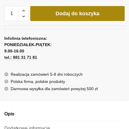
ilość
Dodaj do koszyka
Obraz
z
turkusowym
wzorem
Infolinia telefoniczna:
PONIEDZIAŁEK-PIĄTEK:
9.00-16.00
tel.: 881 31 71 81
Realizacja zamówień 5-8 dni roboczych
Polska firma, polskie produkty
Darmowa wysyłka dla zamówień powyżej 500 zł
Opis
Dodatkowe informacje