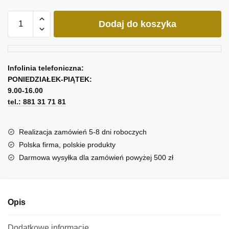
ilość
Dodaj do koszyka
Obraz
z
różowym
samochodem
Infolinia telefoniczna:
PONIEDZIAŁEK-PIĄTEK:
9.00-16.00
tel.: 881 31 71 81
Realizacja zamówień 5-8 dni roboczych
Polska firma, polskie produkty
Darmowa wysyłka dla zamówień powyżej 500 zł
Opis
Dodatkowe informacje