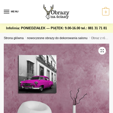
Skip
Skip
to
to
MENU
0
navigation
content
Infolinia: PONIEDZIAŁEK — PIĄTEK: 9.00-16.00
tel.: 881 31 71 81
Strona główna
/
nowoczesne obrazy do dekorowania salonu
/
Obraz z różowym samochodem