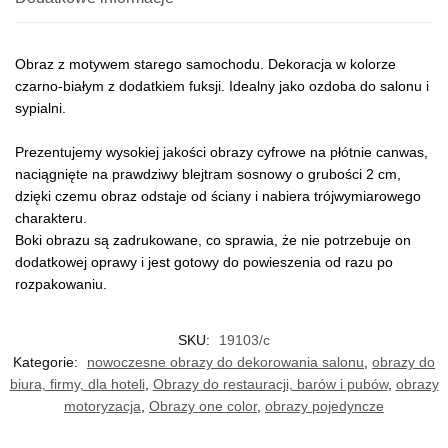
Obraz z motywem starego samochodu. Dekoracja w kolorze
czarno-białym z dodatkiem fuksji. Idealny jako ozdoba do salonu i
sypialni.
Prezentujemy wysokiej jakości obrazy cyfrowe na płótnie canwas,
naciągnięte na prawdziwy blejtram sosnowy o grubości 2 cm,
dzięki czemu obraz odstaje od ściany i nabiera trójwymiarowego
charakteru.
Boki obrazu są zadrukowane, co sprawia, że nie potrzebuje on
dodatkowej oprawy i jest gotowy do powieszenia od razu po
rozpakowaniu.
SKU:
19103/c
Kategorie:
nowoczesne obrazy do dekorowania salonu
,
obrazy do
biura, firmy, dla hoteli
,
Obrazy do restauracji, barów i pubów
,
obrazy
motoryzacja
,
Obrazy one color
,
obrazy pojedyncze