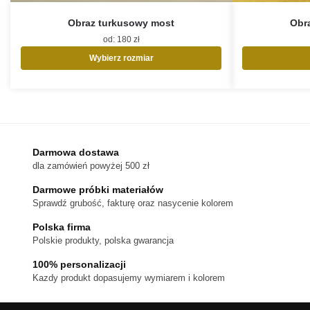
Obraz turkusowy most
Obra
od:
180
zł
Wybierz rozmiar
Ten
produkt
ma
wiele
wariantów.
Opcje
Darmowa dostawa
można
dla zamówień powyżej 500 zł
wybrać
na
Darmowe próbki materiałów
stronie
Sprawdź grubość, fakturę oraz nasycenie kolorem
produktu
Polska firma
Polskie produkty, polska gwarancja
100% personalizacji
Kazdy produkt dopasujemy wymiarem i kolorem