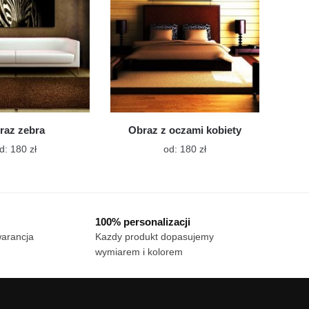
na
na
stronie
stronie
produktu
produktu
raz zebra
Obraz z oczami kobiety
Ten
Ten
d:
180
zł
od:
180
zł
produkt
produkt
ma
ma
wiele
wiele
wariantów.
wariantów.
100% personalizacji
Opcje
Opcje
warancja
Kazdy produkt dopasujemy
można
można
wymiarem i kolorem
wybrać
wybrać
na
na
stronie
stronie
produktu
produktu