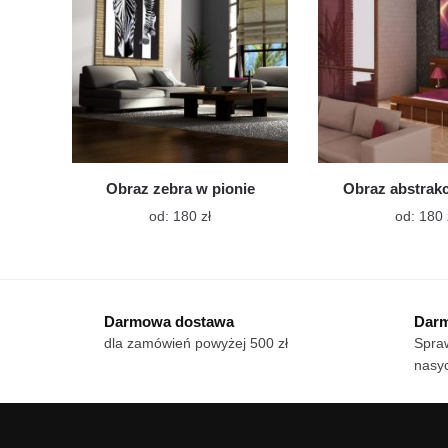
na
stronie
produktu
Obraz zebra w pionie
Obraz abstrak
Ten
od:
180
zł
od:
180
produkt
ma
wiele
wariantów.
Darmowa dostawa
Darm
Opcje
dla zamówień powyżej 500 zł
Spraw
można
nasy
wybrać
na
stronie
produktu