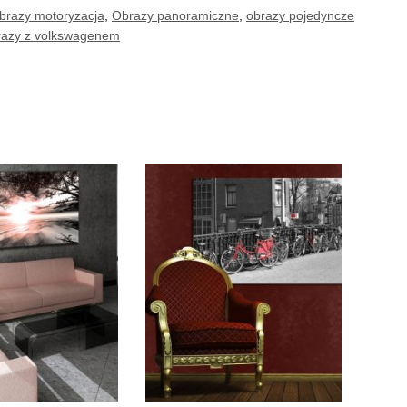
brazy motoryzacja
,
Obrazy panoramiczne
,
obrazy pojedyncze
razy z volkswagenem