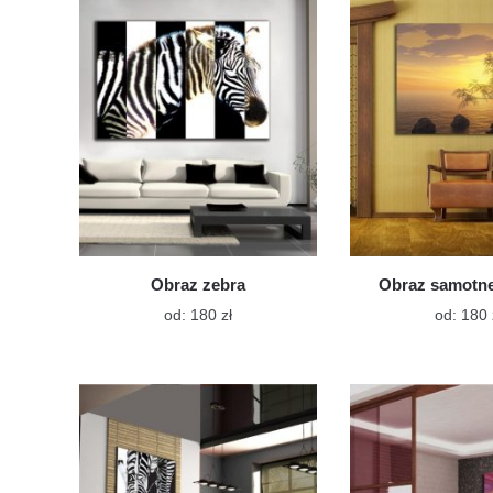
Opcje
można
wybrać
na
stronie
produktu
Obraz zebra
Obraz samotn
Ten
od:
180
zł
od:
180
produkt
ma
wiele
wariantów.
Opcje
można
wybrać