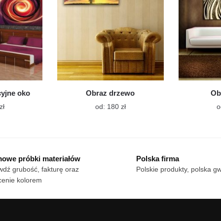
na
na
stronie
stronie
produktu
produktu
cyjne oko
Obraz drzewo
Ob
Ten
Ten
zł
od:
180
zł
o
produkt
produkt
ma
ma
wiele
wiele
wariantów.
wariantów.
owe próbki materiałów
Polska firma
Opcje
Opcje
dź grubość, fakturę oraz
Polskie produkty, polska g
można
można
cenie kolorem
wybrać
wybrać
na
na
stronie
stronie
produktu
produktu