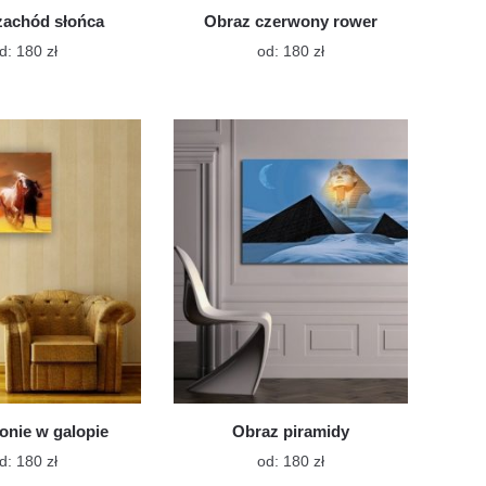
zachód słońca
Obraz czerwony rower
Ten
Ten
d:
180
zł
od:
180
zł
produkt
produkt
ma
ma
wiele
wiele
wariantów.
wariantów.
Opcje
Opcje
można
można
wybrać
wybrać
na
na
stronie
stronie
produktu
produktu
onie w galopie
Obraz piramidy
Ten
Ten
d:
180
zł
od:
180
zł
produkt
produkt