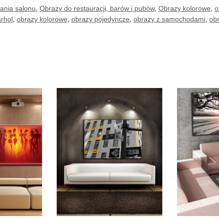
ania salonu
,
Obrazy do restauracji, barów i pubów
,
Obrazy kolorowe
,
o
rhol
,
obrazy kolorowe
,
obrazy pojedyncze
,
obrazy z samochodami
,
ob