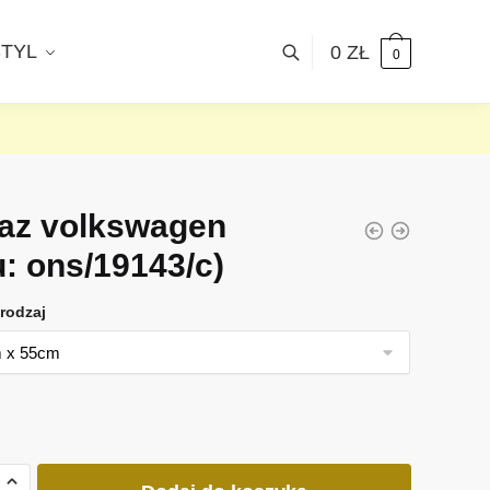
STYL
0
ZŁ
0
az volkswagen
u: ons/19143/c)
rodzaj