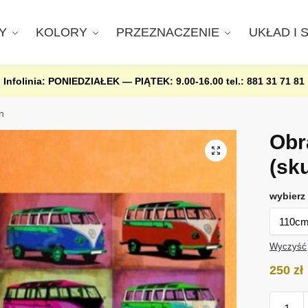
Y
KOLORY
PRZEZNACZENIE
UKŁAD I 
Infolinia: PONIEDZIAŁEK — PIĄTEK: 9.00-16.00
tel.: 881 31 71 81
n
Obr
(sk
wybierz 
Wyczyść
250
zł
ilość