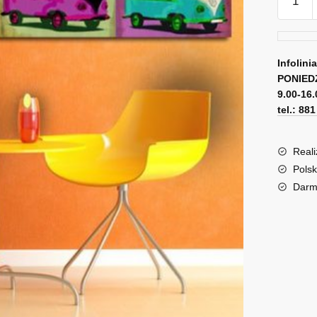
Obraz
volksw
Infolini
PONIED
9.00-16.
tel.: 88
Reali
Polsk
Darm