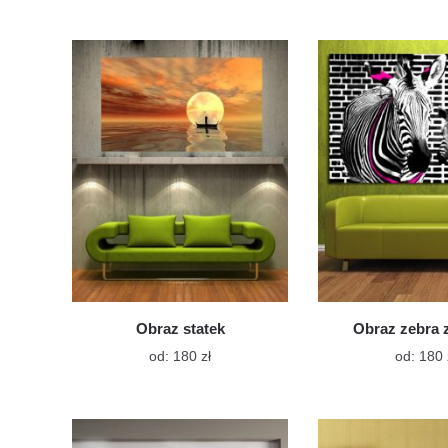
ma
wiele
wariantów.
Opcje
można
wybrać
na
stronie
produktu
Obraz statek
Obraz zebra 
Ten
od:
180
zł
od:
180
produkt
ma
wiele
wariantów.