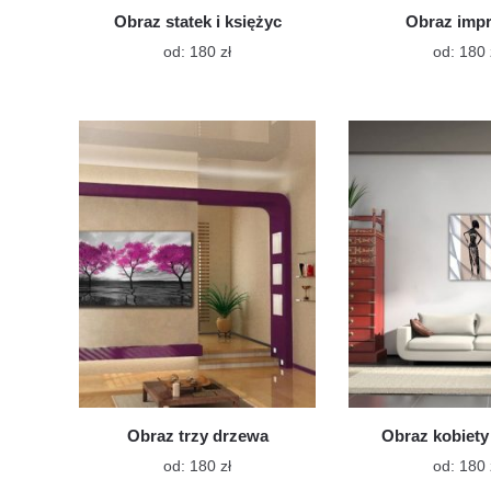
Obraz statek i księżyc
Obraz imp
Ten
od:
180
zł
od:
180
produkt
ma
wiele
wariantów.
Opcje
można
wybrać
na
stronie
produktu
Obraz trzy drzewa
Obraz kobiety 
Ten
od:
180
zł
od:
180
produkt