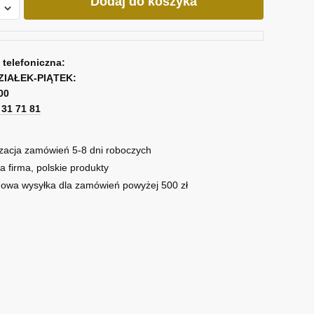
Dodaj do koszyka
agen
a telefoniczna:
ZIAŁEK-PIĄTEK:
00
1 31 71 81
zacja zamówień 5-8 dni roboczych
a firma, polskie produkty
owa wysyłka dla zamówień powyżej 500 zł