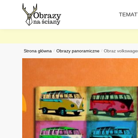
Skip
Skip
to
to
TEMAT
navigation
content
Strona główna
/
Obrazy panoramiczne
/
Obraz volkswage