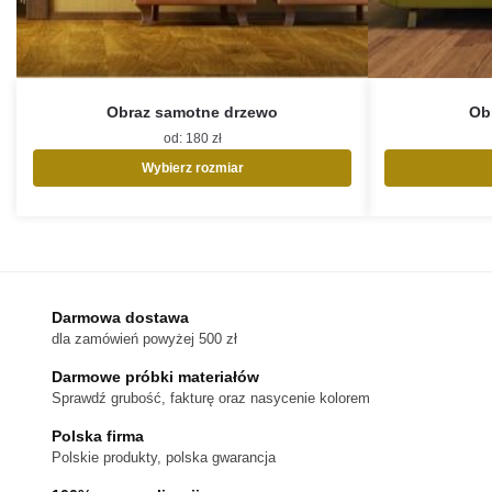
Obraz samotne drzewo
Ob
od:
180
zł
Wybierz rozmiar
Ten
produkt
ma
wiele
wariantów.
Opcje
Darmowa dostawa
można
dla zamówień powyżej 500 zł
wybrać
na
Darmowe próbki materiałów
stronie
Sprawdź grubość, fakturę oraz nasycenie kolorem
produktu
Polska firma
Polskie produkty, polska gwarancja