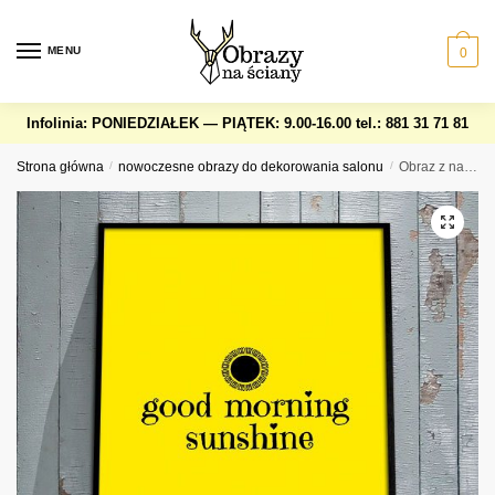
Skip
Skip
to
to
MENU
0
navigation
content
Infolinia: PONIEDZIAŁEK — PIĄTEK: 9.00-16.00
tel.: 881 31 71 81
Strona główna
/
nowoczesne obrazy do dekorowania salonu
/
Obraz z napisem – good morning sunshine