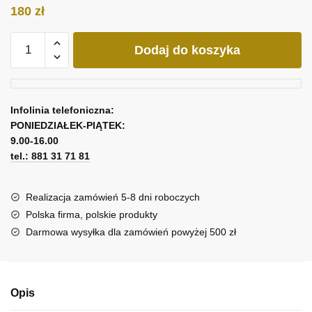
180
zł
ilość
Dodaj do koszyka
Obraz
z
napisem
-
Infolinia telefoniczna:
good
PONIEDZIAŁEK-PIĄTEK:
morning
9.00-16.00
sunshine
tel.: 881 31 71 81
Realizacja zamówień 5-8 dni roboczych
Polska firma, polskie produkty
Darmowa wysyłka dla zamówień powyżej 500 zł
Opis