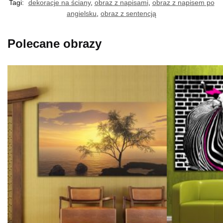
Tagi:
dekoracje na ściany
,
obraz z napisami
,
obraz z napisem po
angielsku
,
obraz z sentencją
Polecane obrazy