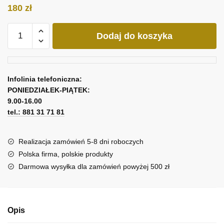
180
zł
ilość
Dodaj do koszyka
Obraz
z
hasłem
make
Infolinia telefoniczna:
ideas
PONIEDZIAŁEK-PIĄTEK:
happen
9.00-16.00
tel.: 881 31 71 81
Realizacja zamówień 5-8 dni roboczych
Polska firma, polskie produkty
Darmowa wysyłka dla zamówień powyżej 500 zł
Opis