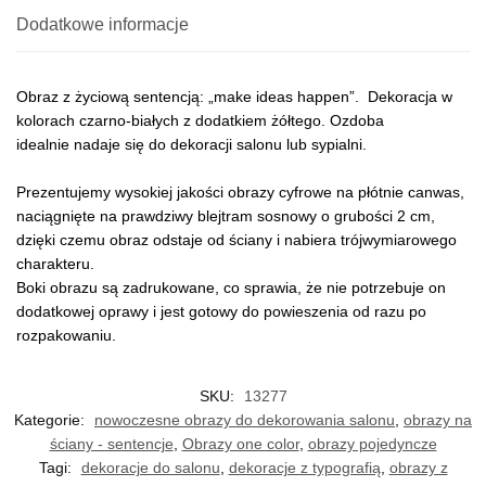
Dodatkowe informacje
Obraz z życiową sentencją: „make ideas happen”. Dekoracja w
kolorach czarno-białych z dodatkiem żółtego. Ozdoba
idealnie nadaje się do dekoracji salonu lub sypialni.
Prezentujemy wysokiej jakości obrazy cyfrowe na płótnie canwas,
naciągnięte na prawdziwy blejtram sosnowy o grubości 2 cm,
dzięki czemu obraz odstaje od ściany i nabiera trójwymiarowego
charakteru.
Boki obrazu są zadrukowane, co sprawia, że nie potrzebuje on
dodatkowej oprawy i jest gotowy do powieszenia od razu po
rozpakowaniu.
SKU:
13277
Kategorie:
nowoczesne obrazy do dekorowania salonu
,
obrazy na
ściany - sentencje
,
Obrazy one color
,
obrazy pojedyncze
Tagi:
dekoracje do salonu
,
dekoracje z typografią
,
obrazy z