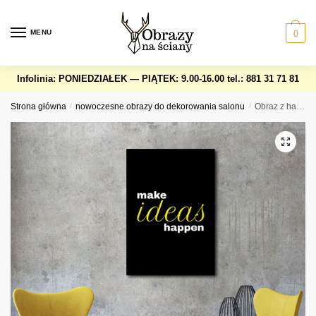
Skip
Skip
to
to
MENU
0
navigation
content
Infolinia: PONIEDZIAŁEK — PIĄTEK: 9.00-16.00
tel.: 881 31 71 81
Strona główna
/
nowoczesne obrazy do dekorowania salonu
/
Obraz z hasłem make ideas happen