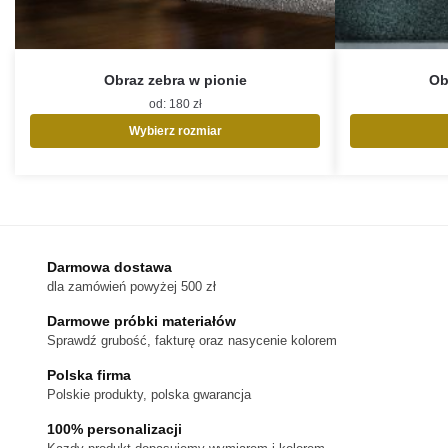
Obraz zebra w pionie
Ob
od:
180
zł
Wybierz rozmiar
Ten
produkt
ma
wiele
wariantów.
Opcje
Darmowa dostawa
można
dla zamówień powyżej 500 zł
wybrać
na
Darmowe próbki materiałów
stronie
Sprawdź grubość, fakturę oraz nasycenie kolorem
produktu
Polska firma
Polskie produkty, polska gwarancja
100% personalizacji