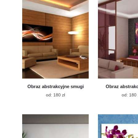
wariantów.
Opcje
można
wybrać
na
stronie
produktu
Obraz abstrakcyjne smugi
Obraz abstrak
Ten
od:
180
zł
od:
180
produkt
ma
wiele
wariantów.
Opcje
można