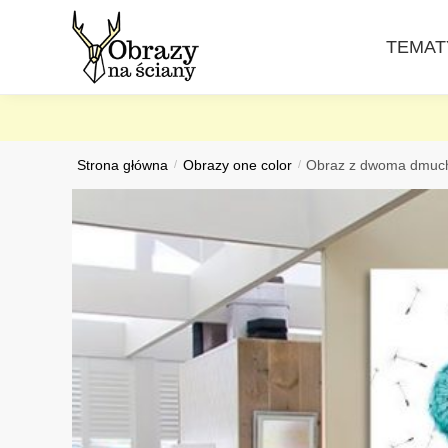
Skip
Skip
to
to
TEMAT
navigation
content
Strona główna
/
Obrazy one color
/
Obraz z dwoma dmuc