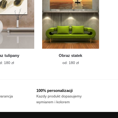
wybrać
wybrać
na
na
stronie
stronie
produktu
produktu
z tulipany
Obraz statek
Ten
Ten
d:
180
zł
od:
180
zł
produkt
produkt
ma
ma
wiele
wiele
wariantów.
wariantów.
100% personalizacji
Opcje
Opcje
warancja
Kazdy produkt dopasujemy
można
można
wymiarem i kolorem
wybrać
wybrać
na
na
stronie
stronie