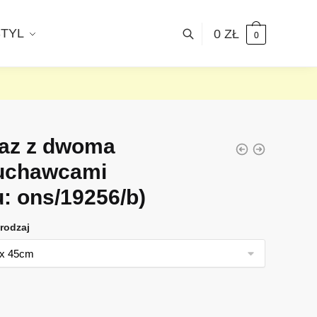
STYL
0
ZŁ
0
az z dwoma
uchawcami
u: ons/19256/b)
rodzaj