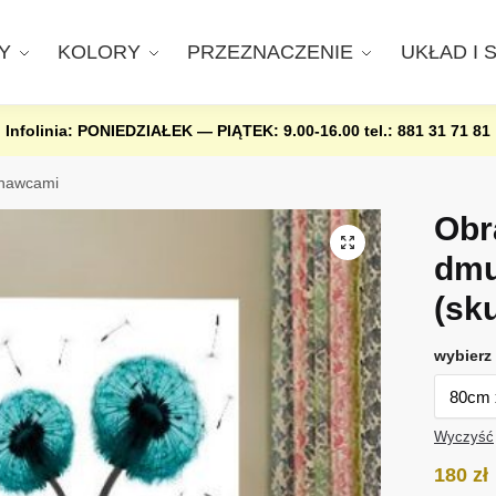
Y
KOLORY
PRZEZNACZENIE
UKŁAD I 
Infolinia: PONIEDZIAŁEK — PIĄTEK: 9.00-16.00
tel.: 881 31 71 81
hawcami
Obr
dm
(sk
wybierz 
Wyczyść
180
zł