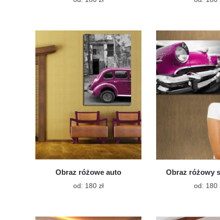
produkt
ma
wiele
wariantów.
Opcje
można
wybrać
na
stronie
produktu
Obraz różowe auto
Obraz różowy 
Ten
od:
180
zł
od:
180
produkt
ma
wiele