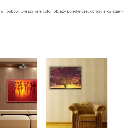
ów i pubów
,
Obrazy one color
,
obrazy pojedyncze
,
obrazy z kwiatami-