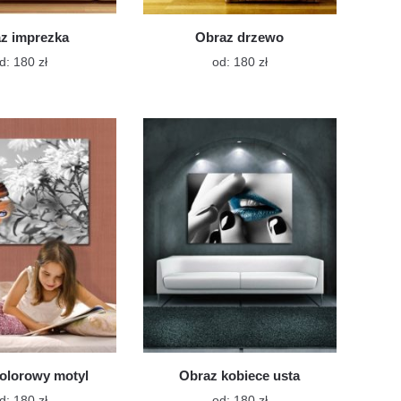
z imprezka
Obraz drzewo
Ten
Ten
d:
180
zł
od:
180
zł
produkt
produkt
ma
ma
wiele
wiele
wariantów.
wariantów.
Opcje
Opcje
można
można
wybrać
wybrać
na
na
stronie
stronie
produktu
produktu
olorowy motyl
Obraz kobiece usta
Ten
Ten
d:
180
zł
od:
180
zł