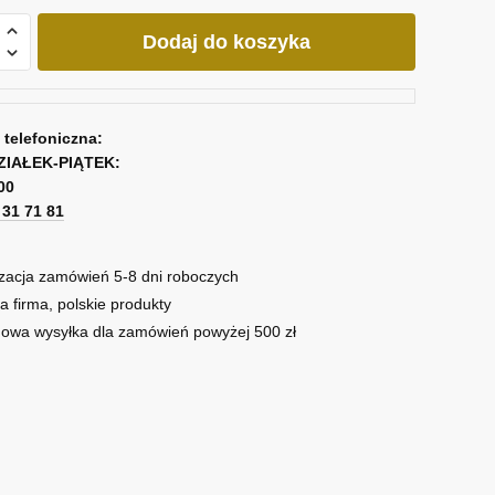
Dodaj do koszyka
wcami
a telefoniczna:
ZIAŁEK-PIĄTEK:
00
1 31 71 81
zacja zamówień 5-8 dni roboczych
a firma, polskie produkty
owa wysyłka dla zamówień powyżej 500 zł