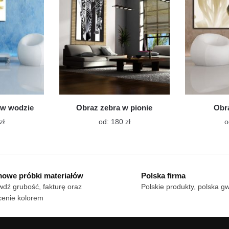
wybrać
wybrać
na
na
stronie
stronie
produktu
produktu
 w wodzie
Obraz zebra w pionie
Obra
Ten
Ten
zł
od:
180
zł
o
produkt
produkt
ma
ma
wiele
wiele
wariantów.
wariantów.
owe próbki materiałów
Polska firma
Opcje
Opcje
dź grubość, fakturę oraz
Polskie produkty, polska g
można
można
cenie kolorem
wybrać
wybrać
na
na
stronie
stronie