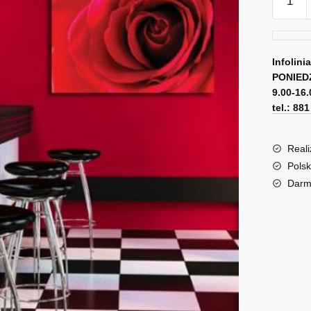
Obraz
z
czerwo
różą
Infolini
PONIED
9.00-16.
tel.: 88
Reali
Polsk
Darm