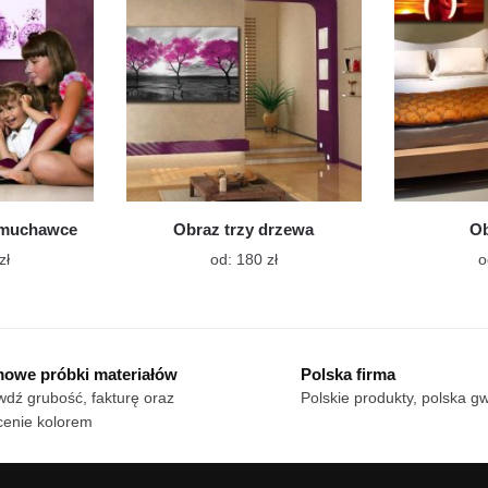
wybrać
wybrać
na
na
stronie
stronie
produktu
produktu
dmuchawce
Obraz trzy drzewa
Ob
Ten
Ten
zł
od:
180
zł
o
produkt
produkt
ma
ma
wiele
wiele
wariantów.
wariantów.
owe próbki materiałów
Polska firma
Opcje
Opcje
dź grubość, fakturę oraz
Polskie produkty, polska g
można
można
cenie kolorem
wybrać
wybrać
na
na
stronie
stronie