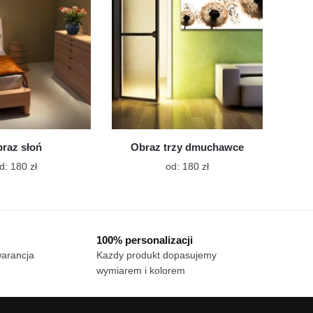
wybrać
wybrać
na
na
stronie
stronie
produktu
produktu
raz słoń
Obraz trzy dmuchawce
Ten
Ten
d:
180
zł
od:
180
zł
produkt
produkt
ma
ma
wiele
wiele
wariantów.
wariantów.
100% personalizacji
Opcje
Opcje
warancja
Kazdy produkt dopasujemy
można
można
wymiarem i kolorem
wybrać
wybrać
na
na
stronie
stronie