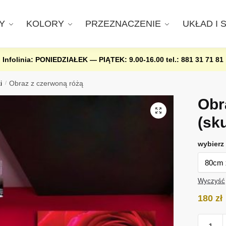
Y
KOLORY
PRZEZNACZENIE
UKŁAD I 
Infolinia: PONIEDZIAŁEK — PIĄTEK: 9.00-16.00
tel.: 881 31 71 81
i
/
Obraz z czerwoną różą
Obr
(sk
wybierz 
Wyczyść
180
zł
ilość