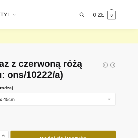
STYL
0
ZŁ
0
az z czerwoną różą
u: ons/10222/a)
rodzaj