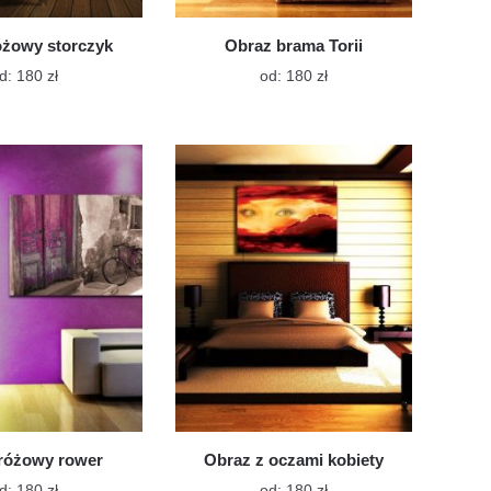
óżowy storczyk
Obraz brama Torii
Ten
Ten
d:
180
zł
od:
180
zł
produkt
produkt
ma
ma
wiele
wiele
wariantów.
wariantów.
Opcje
Opcje
można
można
wybrać
wybrać
na
na
stronie
stronie
produktu
produktu
różowy rower
Obraz z oczami kobiety
Ten
Ten
d:
180
zł
od:
180
zł