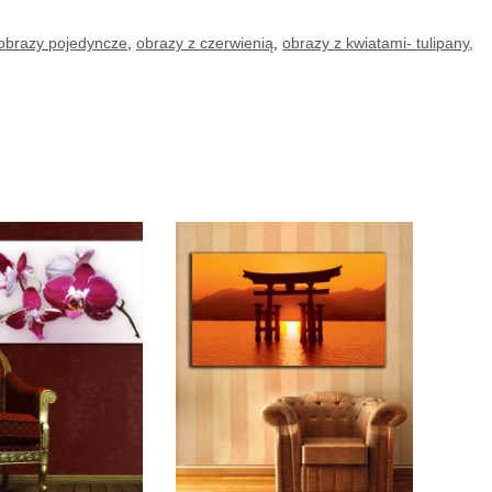
obrazy pojedyncze
,
obrazy z czerwienią
,
obrazy z kwiatami- tulipany,