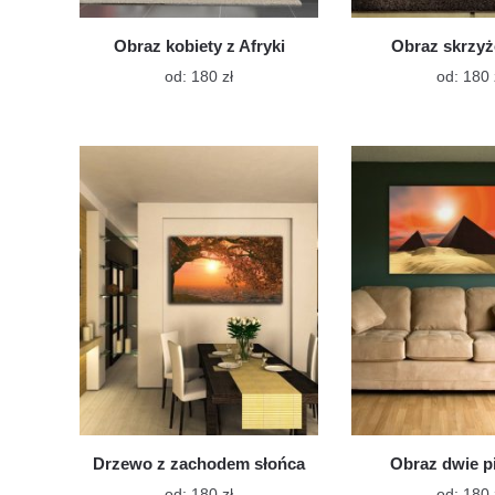
Obraz kobiety z Afryki
Obraz skrzy
Ten
od:
180
zł
od:
180
produkt
ma
wiele
wariantów.
Opcje
można
wybrać
na
stronie
produktu
Drzewo z zachodem słońca
Obraz dwie p
Ten
od:
180
zł
od:
180