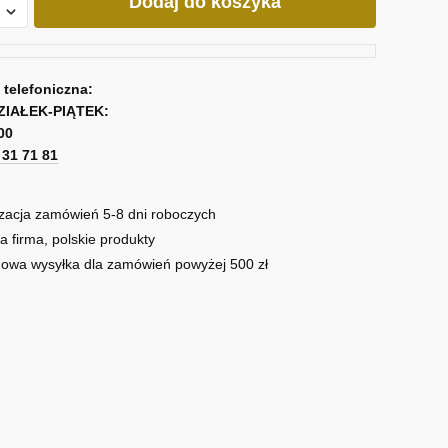
Dodaj do koszyka
ną
a telefoniczna:
ZIAŁEK-PIĄTEK:
00
1 31 71 81
zacja zamówień 5-8 dni roboczych
a firma, polskie produkty
owa wysyłka dla zamówień powyżej 500 zł