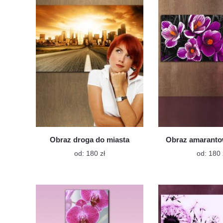
wariantów.
Opcje
można
wybrać
na
stronie
produktu
Obraz droga do miasta
Obraz amaranto
Ten
od:
180
zł
od:
180
produkt
ma
wiele
wariantów.
Opcje
można