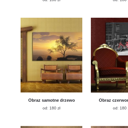
produkt
ma
wiele
wariantów.
Opcje
można
wybrać
na
stronie
produktu
Obraz samotne drzewo
Obraz czerwo
Ten
od:
180
zł
od:
180
produkt
ma
wiele