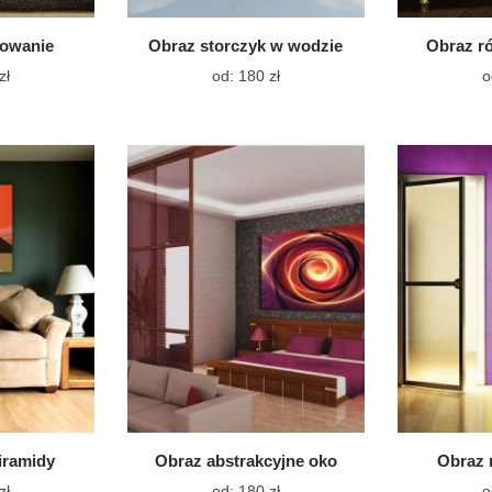
żowanie
Obraz storczyk w wodzie
Obraz r
Ten
Ten
zł
od:
180
zł
o
produkt
produkt
ma
ma
wiele
wiele
wariantów.
wariantów.
Opcje
Opcje
można
można
wybrać
wybrać
na
na
stronie
stronie
produktu
produktu
iramidy
Obraz abstrakcyjne oko
Obraz 
Ten
Ten
zł
od:
180
zł
o