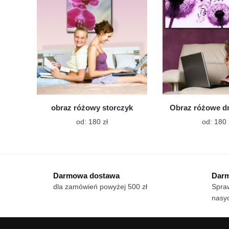
wybrać
na
stronie
produktu
obraz różowy storczyk
Obraz różowe 
Ten
od:
180
zł
od:
180
produkt
ma
wiele
wariantów.
Darmowa dostawa
Darm
Opcje
dla zamówień powyżej 500 zł
Spraw
można
nasy
wybrać
na
stronie