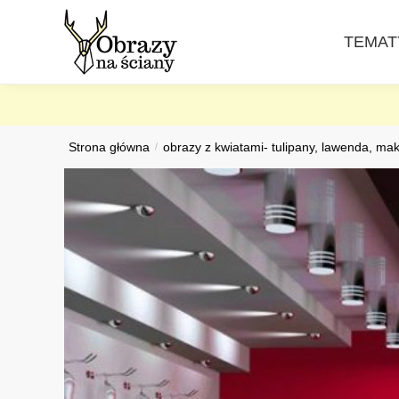
Skip
Skip
to
to
TEMAT
navigation
content
Strona główna
/
obrazy z kwiatami- tulipany, lawenda, mak