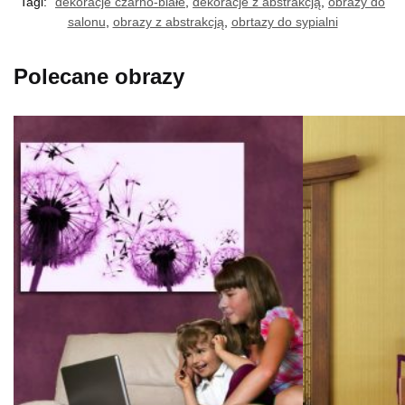
Tagi:
dekoracje czarno-białe
,
dekoracje z abstrakcją
,
obrazy do
salonu
,
obrazy z abstrakcją
,
obrtazy do sypialni
Polecane obrazy