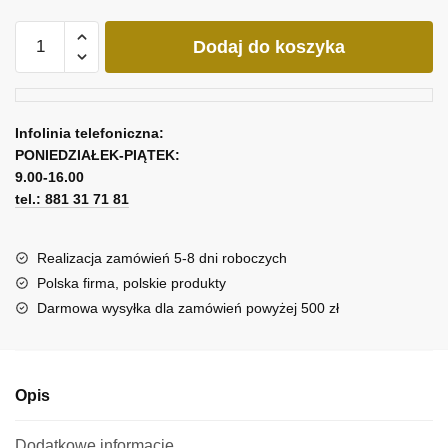
ilość
Dodaj do koszyka
Obraz
z
abstrakcyjnymi
wachlarzami
Infolinia telefoniczna:
PONIEDZIAŁEK-PIĄTEK:
9.00-16.00
tel.: 881 31 71 81
Realizacja zamówień 5-8 dni roboczych
Polska firma, polskie produkty
Darmowa wysyłka dla zamówień powyżej 500 zł
Opis
Dodatkowe informacje