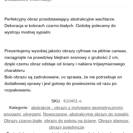
Perfekcyjny obraz przedstawiający abstrakcyjne wachlarze.
Dekoracja w kolorach czarno-białych. Ozdobę polecamy do
wystroju modnej sypialni.
Prezentujemy wysokiej jakości obrazy cyfrowe na płótnie canwas,
naciągnięte na prawdziwy blejtram sosnowy o grubości 2 cm,
dzięki czemu obraz odstaje od ściany i nabiera trójwymiarowego
charakteru.
Boki obrazu są zadrukowane, co sprawia, że nie potrzebuje on
dodatkowej oprawy i jest gotowy do powieszenia od razu po
rozpakowaniu.
SKU:
610401-o
Kategorie:
abstrakcje - obrazy z motywami geometrycznymi,
smugami, okręgami
,
Nowoczesne, abstrakcyjne obrazy do sypialni
,
Obrazy czarno-białe
,
obrazy do pokoju na ścianę
,
Obrazy glamour
,
obrazy pojedyncze