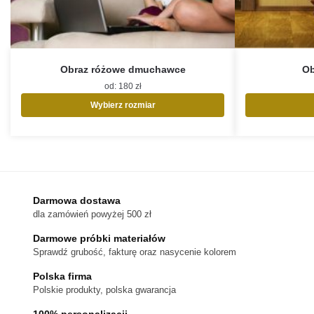
Obraz różowe dmuchawce
Ob
od:
180
zł
Wybierz rozmiar
Ten
produkt
ma
wiele
wariantów.
Opcje
Darmowa dostawa
można
dla zamówień powyżej 500 zł
wybrać
na
Darmowe próbki materiałów
stronie
Sprawdź grubość, fakturę oraz nasycenie kolorem
produktu
Polska firma
Polskie produkty, polska gwarancja
100% personalizacji