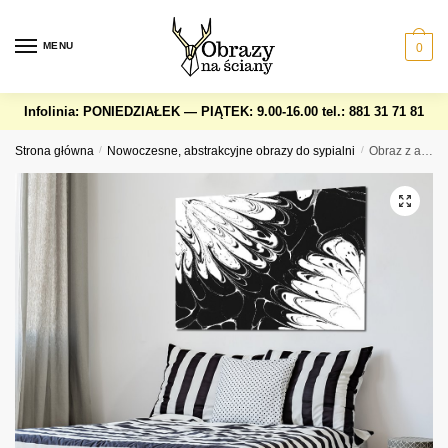
Skip
Skip
to
to
MENU
0
navigation
content
Infolinia: PONIEDZIAŁEK — PIĄTEK: 9.00-16.00
tel.: 881 31 71 81
Strona główna
/
Nowoczesne, abstrakcyjne obrazy do sypialni
/
Obraz z abstrakcyjnymi wachlarzami