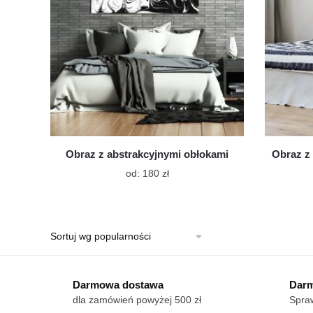
Obraz z abstrakcyjnymi obłokami
Obraz z
Ten
od:
180
zł
produkt
ma
wiele
wariantów.
Opcje
można
wybrać
Darmowa dostawa
Darm
na
dla zamówień powyżej 500 zł
Spraw
stronie