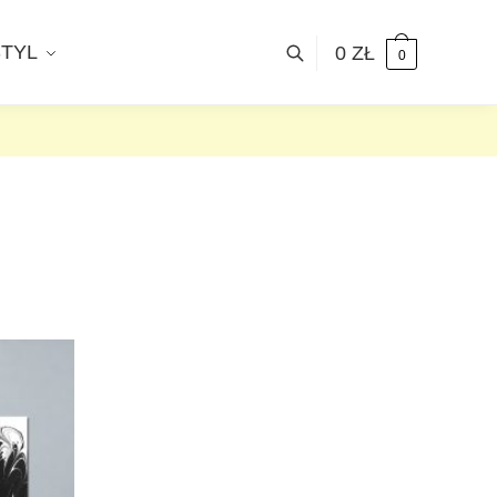
STYL
0
ZŁ
0