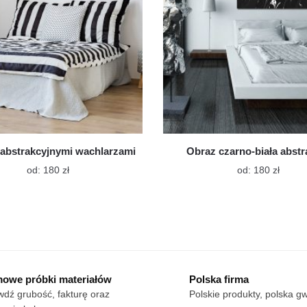
 abstrakcyjnymi wachlarzami
Obraz czarno-biała abstr
Ten
Ten
od:
180
zł
od:
180
zł
produkt
produk
ma
ma
wiele
wiele
wariantów.
warian
Opcje
Opcje
można
możn
wybrać
wybra
owe próbki materiałów
Polska firma
na
na
dź grubość, fakturę oraz
Polskie produkty, polska g
stronie
stroni