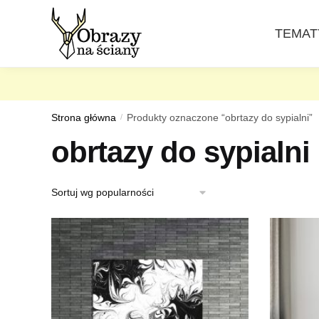
Skip
Skip
to
to
TEMAT
navigation
content
Strona główna
/
Produkty oznaczone “obrtazy do sypialni”
obrtazy do sypialni