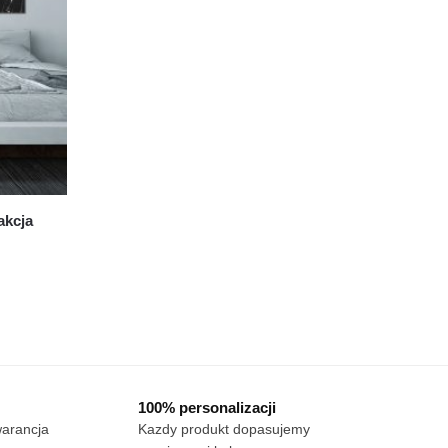
akcja
t
tów.
a
ć
100% personalizacji
warancja
Kazdy produkt dopasujemy
e