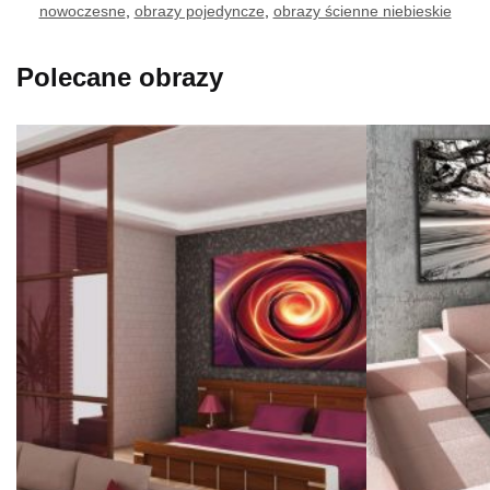
nowoczesne
,
obrazy pojedyncze
,
obrazy ścienne niebieskie
Polecane obrazy