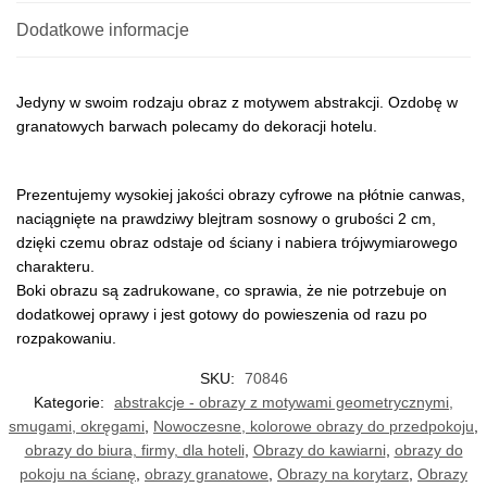
Dodatkowe informacje
Jedyny w swoim rodzaju obraz z motywem abstrakcji. Ozdobę w
granatowych barwach polecamy do dekoracji hotelu.
Prezentujemy wysokiej jakości obrazy cyfrowe na płótnie canwas,
naciągnięte na prawdziwy blejtram sosnowy o grubości 2 cm,
dzięki czemu obraz odstaje od ściany i nabiera trójwymiarowego
charakteru.
Boki obrazu są zadrukowane, co sprawia, że nie potrzebuje on
dodatkowej oprawy i jest gotowy do powieszenia od razu po
rozpakowaniu.
SKU:
70846
Kategorie:
abstrakcje - obrazy z motywami geometrycznymi,
smugami, okręgami
,
Nowoczesne, kolorowe obrazy do przedpokoju
,
obrazy do biura, firmy, dla hoteli
,
Obrazy do kawiarni
,
obrazy do
pokoju na ścianę
,
obrazy granatowe
,
Obrazy na korytarz
,
Obrazy