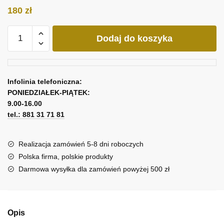
180
zł
ilość
Dodaj do koszyka
Obraz
z
abstrakcyjną
lawą
Infolinia telefoniczna:
PONIEDZIAŁEK-PIĄTEK:
9.00-16.00
tel.: 881 31 71 81
Realizacja zamówień 5-8 dni roboczych
Polska firma, polskie produkty
Darmowa wysyłka dla zamówień powyżej 500 zł
Opis