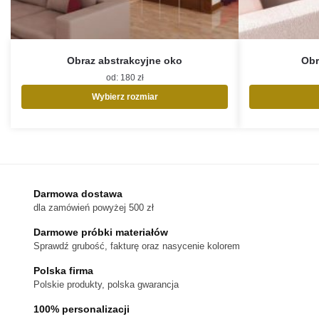
Obraz abstrakcyjne oko
Obr
od:
180
zł
Wybierz rozmiar
Ten
produkt
ma
wiele
wariantów.
Opcje
Darmowa dostawa
można
dla zamówień powyżej 500 zł
wybrać
na
Darmowe próbki materiałów
stronie
Sprawdź grubość, fakturę oraz nasycenie kolorem
produktu
Polska firma
Polskie produkty, polska gwarancja
100% personalizacji