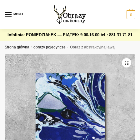
Skip
Skip
to
to
MENU
0
navigation
content
Infolinia: PONIEDZIAŁEK — PIĄTEK: 9.00-16.00
tel.: 881 31 71 81
Strona główna
/
obrazy pojedyncze
/
Obraz z abstrakcyjną lawą