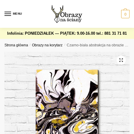
Skip
Skip
to
to
MENU
0
navigation
content
Infolinia: PONIEDZIAŁEK — PIĄTEK: 9.00-16.00
tel.: 881 31 71 81
Strona główna
/
Obrazy na korytarz
/
Czarno-biała abstrakcja na obrazie z dodatkiem żółtego