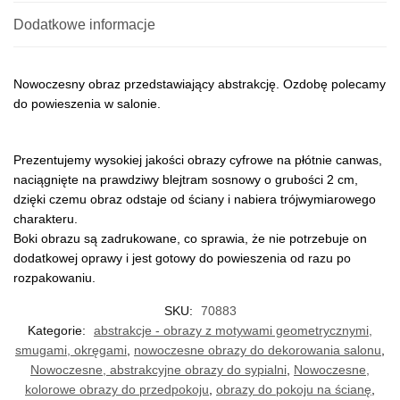
Dodatkowe informacje
Nowoczesny obraz przedstawiający abstrakcję. Ozdobę polecamy
do powieszenia w salonie.
Prezentujemy wysokiej jakości obrazy cyfrowe na płótnie canwas,
naciągnięte na prawdziwy blejtram sosnowy o grubości 2 cm,
dzięki czemu obraz odstaje od ściany i nabiera trójwymiarowego
charakteru.
Boki obrazu są zadrukowane, co sprawia, że nie potrzebuje on
dodatkowej oprawy i jest gotowy do powieszenia od razu po
rozpakowaniu.
SKU:
70883
Kategorie:
abstrakcje - obrazy z motywami geometrycznymi,
smugami, okręgami
,
nowoczesne obrazy do dekorowania salonu
,
Nowoczesne, abstrakcyjne obrazy do sypialni
,
Nowoczesne,
kolorowe obrazy do przedpokoju
,
obrazy do pokoju na ścianę
,