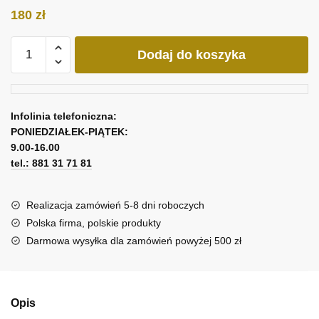
180
zł
ilość
Dodaj do koszyka
Czarno-
biała
abstrakcja
na
Infolinia telefoniczna:
obrazie
PONIEDZIAŁEK-PIĄTEK:
z
9.00-16.00
dodatkiem
tel.: 881 31 71 81
żółtego
Realizacja zamówień 5-8 dni roboczych
Polska firma, polskie produkty
Darmowa wysyłka dla zamówień powyżej 500 zł
Opis