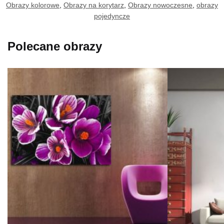
Obrazy kolorowe
,
Obrazy na korytarz
,
Obrazy nowoczesne
,
obrazy
pojedyncze
Polecane obrazy