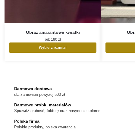
Obraz amarantowe kwiatki
Obra
od:
180
zł
Wybierz rozmiar
Ten
produkt
ma
wiele
wariantów.
Opcje
Darmowa dostawa
można
dla zamówień powyżej 500 zł
wybrać
na
Darmowe próbki materiałów
stronie
Sprawdź grubość, fakturę oraz nasycenie kolorem
produktu
Polska firma
Polskie produkty, polska gwarancja