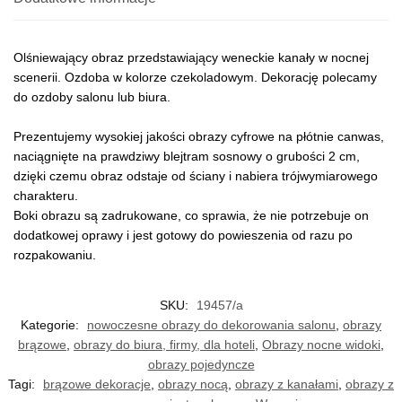
Olśniewający obraz przedstawiający weneckie kanały w nocnej
scenerii. Ozdoba w kolorze czekoladowym. Dekorację polecamy
do ozdoby salonu lub biura.
Prezentujemy wysokiej jakości obrazy cyfrowe na płótnie canwas,
naciągnięte na prawdziwy blejtram sosnowy o grubości 2 cm,
dzięki czemu obraz odstaje od ściany i nabiera trójwymiarowego
charakteru.
Boki obrazu są zadrukowane, co sprawia, że nie potrzebuje on
dodatkowej oprawy i jest gotowy do powieszenia od razu po
rozpakowaniu.
SKU:
19457/a
Kategorie:
nowoczesne obrazy do dekorowania salonu
,
obrazy
brązowe
,
obrazy do biura, firmy, dla hoteli
,
Obrazy nocne widoki
,
obrazy pojedyncze
Tagi:
brązowe dekoracje
,
obrazy nocą
,
obrazy z kanałami
,
obrazy z