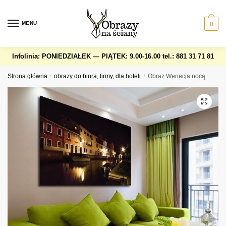
Skip
Skip
to
to
MENU
0
navigation
content
Infolinia: PONIEDZIAŁEK — PIĄTEK: 9.00-16.00
tel.: 881 31 71 81
Strona główna
/
obrazy do biura, firmy, dla hoteli
/
Obraz Wenecja nocą