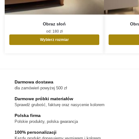
Obraz słoń
Obra
od:
180
zł
Wybierz rozmiar
Ten
produkt
ma
wiele
wariantów.
Opcje
Darmowa dostawa
można
dla zamówień powyżej 500 zł
wybrać
na
Darmowe próbki materiałów
stronie
Sprawdź grubość, fakturę oraz nasycenie kolorem
produktu
Polska firma
Polskie produkty, polska gwarancja
100% personalizacji
Kazdy produkt dopasujemy wymiarem i kolorem