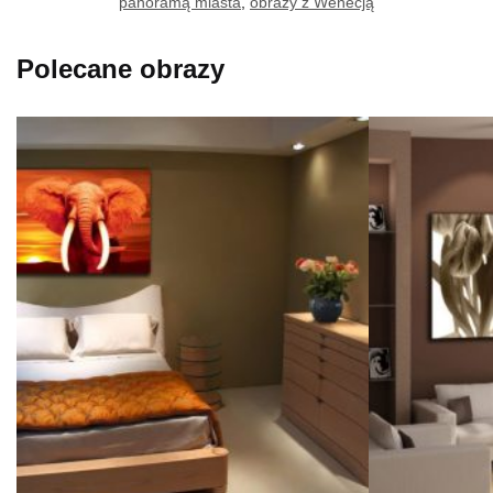
panoramą miasta
,
obrazy z Wenecją
Polecane obrazy