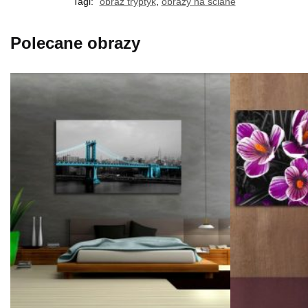
Tagi:
obraz tryptyk
,
obrazy na ściane
Polecane obrazy