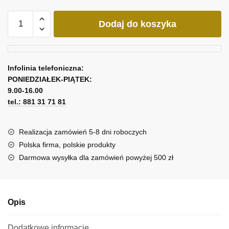
ilość
Dodaj do koszyka
Obraz
tryptyk
z
czarno-
Infolinia telefoniczna:
białymi
PONIEDZIAŁEK-PIĄTEK:
drzewami
9.00-16.00
tel.: 881 31 71 81
Realizacja zamówień 5-8 dni roboczych
Polska firma, polskie produkty
Darmowa wysyłka dla zamówień powyżej 500 zł
Opis
Dodatkowe informacje