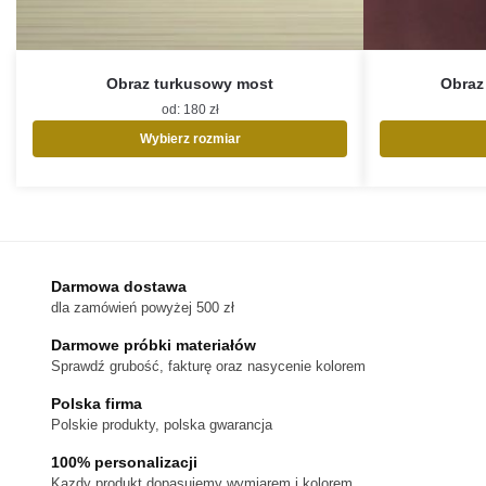
Obraz turkusowy most
Obraz
od:
180
zł
Wybierz rozmiar
Ten
produkt
ma
wiele
wariantów.
Opcje
Darmowa dostawa
można
dla zamówień powyżej 500 zł
wybrać
na
Darmowe próbki materiałów
stronie
Sprawdź grubość, fakturę oraz nasycenie kolorem
produktu
Polska firma
Polskie produkty, polska gwarancja
100% personalizacji
Kazdy produkt dopasujemy wymiarem i kolorem