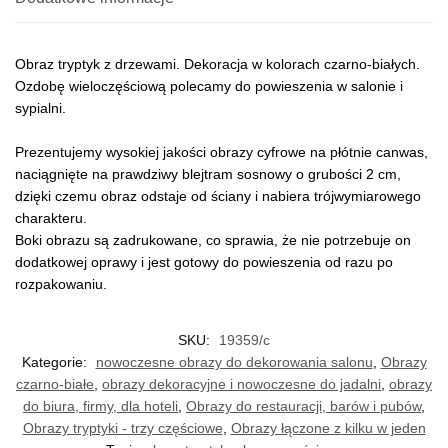
Obraz tryptyk z drzewami. Dekoracja w kolorach czarno-białych.
Ozdobę wieloczęściową polecamy do powieszenia w salonie i
sypialni.
Prezentujemy wysokiej jakości obrazy cyfrowe na płótnie canwas,
naciągnięte na prawdziwy blejtram sosnowy o grubości 2 cm,
dzięki czemu obraz odstaje od ściany i nabiera trójwymiarowego
charakteru.
Boki obrazu są zadrukowane, co sprawia, że nie potrzebuje on
dodatkowej oprawy i jest gotowy do powieszenia od razu po
rozpakowaniu.
SKU:
19359/c
Kategorie:
nowoczesne obrazy do dekorowania salonu
,
Obrazy
czarno-białe
,
obrazy dekoracyjne i nowoczesne do jadalni
,
obrazy
do biura, firmy, dla hoteli
,
Obrazy do restauracji, barów i pubów
,
Obrazy tryptyki - trzy częściowe
,
Obrazy łączone z kilku w jeden