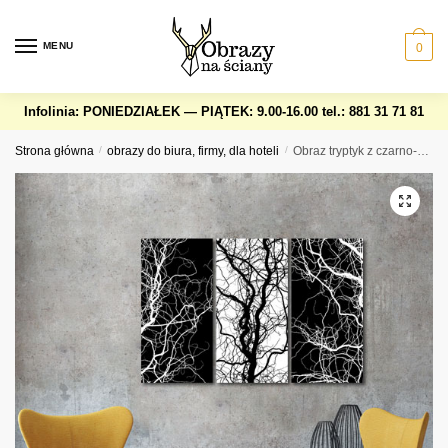
Skip
Skip
to
to
MENU
0
navigation
content
Infolinia: PONIEDZIAŁEK — PIĄTEK: 9.00-16.00
tel.: 881 31 71 81
Strona główna
/
obrazy do biura, firmy, dla hoteli
/
Obraz tryptyk z czarno-białymi drzewami