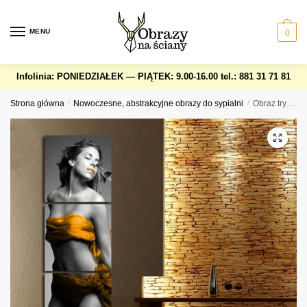
Skip
Skip
to
to
MENU
0
navigation
content
Infolinia: PONIEDZIAŁEK — PIĄTEK: 9.00-16.00
tel.: 881 31 71 81
Strona główna
/
Nowoczesne, abstrakcyjne obrazy do sypialni
/
Obraz tryptyk kobieta