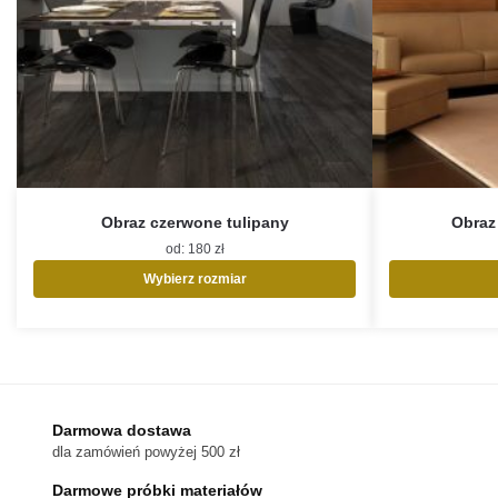
Obraz czerwone tulipany
Obraz
od:
180
zł
Wybierz rozmiar
Ten
produkt
ma
wiele
wariantów.
Opcje
Darmowa dostawa
można
dla zamówień powyżej 500 zł
wybrać
na
Darmowe próbki materiałów