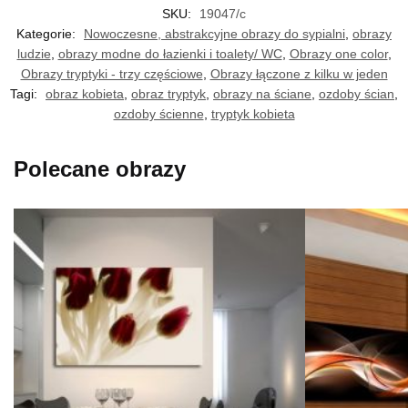
SKU:
19047/c
Kategorie:
Nowoczesne, abstrakcyjne obrazy do sypialni
,
obrazy
ludzie
,
obrazy modne do łazienki i toalety/ WC
,
Obrazy one color
,
Obrazy tryptyki - trzy częściowe
,
Obrazy łączone z kilku w jeden
Tagi:
obraz kobieta
,
obraz tryptyk
,
obrazy na ściane
,
ozdoby ścian
,
ozdoby ścienne
,
tryptyk kobieta
Polecane obrazy